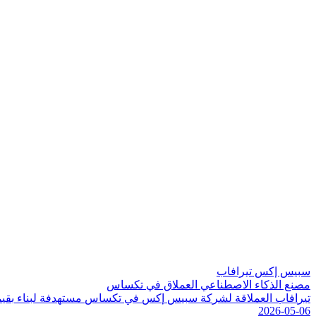
سبيس إكس تيرافاب
مصنع الذكاء الاصطناعي العملاق في تكساس
ت
ي
ر
ا
ف
ا
ب
ا
ل
ع
م
ل
ق
ة
ل
ش
ر
ك
ة
س
ب
ي
س
إ
ك
س
ف
ي
ت
ك
س
ا
س
م
س
ت
ه
د
ف
ة
ل
ب
ن
ا
ء
ب
ق
ي
م
2026-05-06