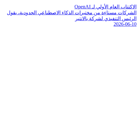
الاكتتاب العام الأولي لـ OpenAI
ا
ل
ش
ر
ك
ا
ت
م
س
ت
ا
ء
ة
م
ن
م
خ
ت
ب
ر
ا
ت
ا
ل
ذ
ك
ا
ء
ا
ل
ص
ط
ن
ا
ع
ي
ا
ل
ح
د
و
د
ي
ة
،
ي
ق
و
ل
ا
ل
ر
ئ
ي
س
ا
ل
ت
ن
ف
ي
ذ
ي
ل
ش
ر
ك
ة
ب
ا
ل
ن
ت
ي
ر
2026-06-10