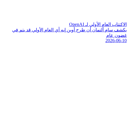
الاكتتاب العام الأولي لـ OpenAI
ي
ك
ش
ف
س
ا
م
أ
ل
ت
م
ا
ن
أ
ن
ط
ر
ح
أ
و
ب
ن
إ
ي
ه
آ
ي
ا
ل
ع
ا
م
ا
ل
و
ل
ي
ق
د
ي
ت
م
ف
ي
غ
ض
و
ن
ع
ا
م
2026-06-10