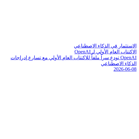
الاستثمار في الذكاء الاصطناعي
الاكتتاب العام الأولي لـ OpenAI
I
A
n
e
p
O
ت
و
د
ع
س
ر
ا
م
ل
ف
ا
ل
ل
ك
ت
ت
ا
ب
ا
ل
ع
ا
م
ا
ل
و
ل
ي
م
ع
ت
س
ا
ر
ع
إ
د
ر
ا
ج
ا
ت
ا
ل
ذ
ك
ا
ء
ا
ل
ص
ط
ن
ا
ع
ي
2026-06-08