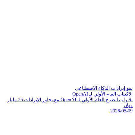
نمو إيرادات الذكاء الاصطناعي
الاكتتاب العام الأولي لـ OpenAI
ا
ق
ت
ر
ا
ب
ا
ل
ط
ر
ح
ا
ل
ع
ا
م
ا
ل
و
ل
ي
ل
ـ
I
A
n
e
p
O
م
ع
ت
ج
ا
و
ز
ا
ل
ي
ر
ا
د
ا
ت
5
2
م
ل
ي
ا
ر
د
و
ل
ر
2026-05-09