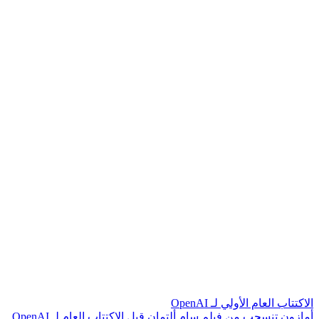
الاكتتاب العام الأولي لـ OpenAI
أ
م
ا
ز
و
ن
ت
ن
س
ح
ب
م
ن
ف
ي
ل
م
س
ا
م
أ
ل
ت
م
ا
ن
ق
ب
ل
ا
ل
ك
ت
ت
ا
ب
ا
ل
ع
ا
م
ل
ـ
I
A
n
e
p
O