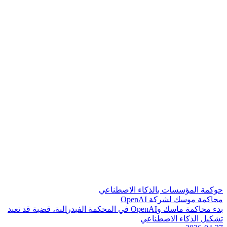
حوكمة المؤسسات بالذكاء الاصطناعي
محاكمة موسك لشركة OpenAI
ب
د
ء
م
ح
ا
ك
م
ة
م
ا
س
ك
و
I
A
n
e
p
O
ف
ي
ا
ل
م
ح
ك
م
ة
ا
ل
ف
ي
د
ر
ا
ل
ي
ة
،
ق
ض
ي
ة
ق
د
ت
ع
ي
د
ت
ش
ك
ي
ل
ا
ل
ذ
ك
ا
ء
ا
ل
ص
ط
ن
ا
ع
ي