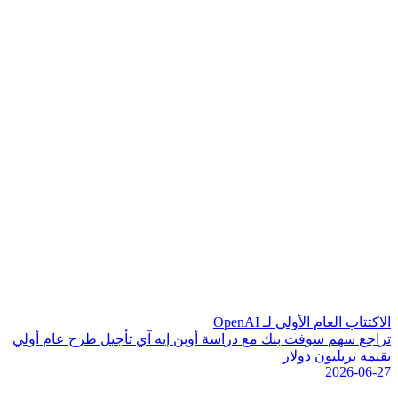
الاكتتاب العام الأولي لـ OpenAI
ت
ر
ا
ج
ع
س
ه
م
س
و
ف
ت
ب
ن
ك
م
ع
د
ر
ا
س
ة
أ
و
ب
ن
إ
ي
ه
آ
ي
ت
أ
ج
ي
ل
ط
ر
ح
ع
ا
م
أ
و
ل
ي
ب
ق
ي
م
ة
ت
ر
ي
ل
ي
و
ن
د
و
ل
ر
2026-06-27