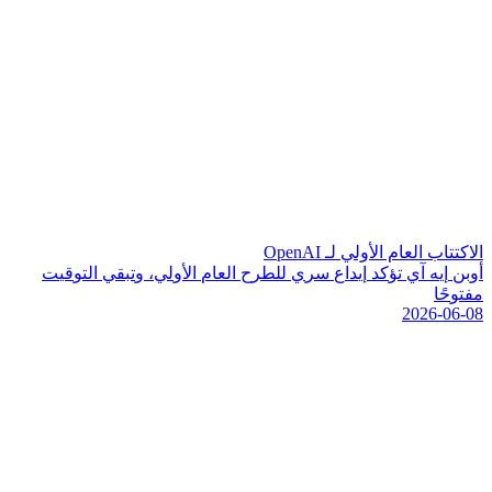
الاكتتاب العام الأولي لـ OpenAI
أ
و
ب
ن
إ
ي
ه
آ
ي
ت
ؤ
ك
د
إ
ي
د
ا
ع
س
ر
ي
ل
ل
ط
ر
ح
ا
ل
ع
ا
م
ا
ل
و
ل
ي
،
و
ت
ب
ق
ي
ا
ل
ت
و
ق
ي
ت
م
ف
ت
و
ح
ا
2026-06-08