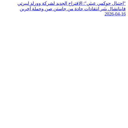
"
ا
ح
ت
ي
ا
ل
ح
و
ك
م
ي
ع
ب
ث
ي
"
:
ا
ل
ق
ت
ر
ا
ح
ا
ل
ج
د
ي
د
ل
ش
ر
ك
ة
و
و
ر
ل
د
ل
ي
ب
ر
ت
ي
ف
ا
ي
ن
ا
ن
ش
ا
ل
ي
ث
ي
ر
ا
ن
ت
ق
ا
د
ا
ت
ح
ا
د
ة
م
ن
ج
ا
س
ت
ن
ص
ن
و
ح
م
ل
ة
آ
خ
ر
ي
ن
2026-04-16