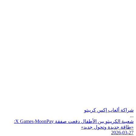
شراكة ألعاب إكس كريبتو
...
ش
ع
ب
ي
ة
ا
ل
ك
ر
ي
ب
ت
و
ب
ي
ن
ا
ل
ط
ف
ا
ل
د
ف
ع
ت
ص
ف
ق
ة
y
a
P
n
o
o
M
-
s
e
m
a
G
X
:
«
ط
ا
ق
ة
ج
د
ي
د
ة
و
ت
ح
و
ل
ج
د
ي
د
»
2026-03-27