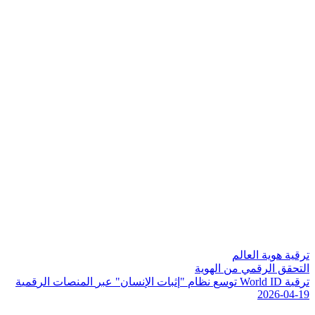
ترقية هوية العالم
التحقق الرقمي من الهوية
ت
ر
ق
ي
ة
D
I
d
l
r
o
W
ت
و
س
ع
ن
ظ
ا
م
"
إ
ث
ب
ا
ت
ا
ل
ن
س
ا
ن
"
ع
ب
ر
ا
ل
م
ن
ص
ا
ت
ا
ل
ر
ق
م
ي
ة
2026-04-19