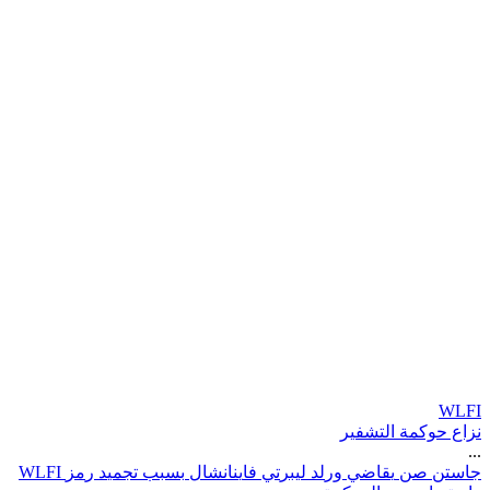
WLFI
نزاع حوكمة التشفير
...
ج
ا
س
ت
ن
ص
ن
ي
ق
ا
ض
ي
و
ر
ل
د
ل
ي
ب
ر
ت
ي
ف
ا
ي
ن
ا
ن
ش
ا
ل
ب
س
ب
ب
ت
ج
م
ي
د
ر
م
ز
I
F
L
W