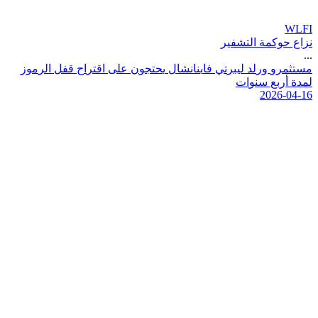
WLFI
نزاع حوكمة التشفير
...
م
س
ت
ث
م
ر
و
و
ر
ل
د
ل
ي
ب
ر
ت
ي
ف
ا
ي
ن
ا
ن
ش
ا
ل
ي
ح
ت
ج
و
ن
ع
ل
ى
ا
ق
ت
ر
ا
ح
ق
ف
ل
ا
ل
ر
م
و
ز
ل
م
د
ة
أ
ر
ب
ع
س
ن
و
ا
ت
2026-04-16