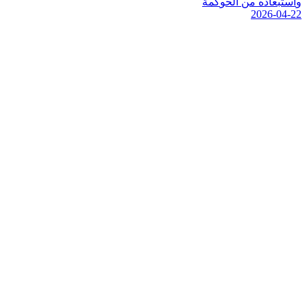
و
ا
س
ت
ب
ع
ا
د
ه
م
ن
ا
ل
ح
و
ك
م
ة
2026-04-22