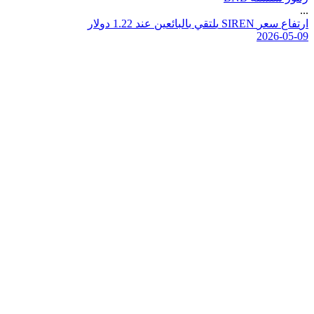
...
ا
ر
ت
ف
ا
ع
س
ع
ر
N
E
R
I
S
ي
ل
ت
ق
ي
ب
ا
ل
ب
ا
ئ
ع
ي
ن
ع
ن
د
2
2
.
1
د
و
ل
ر
2026-05-09