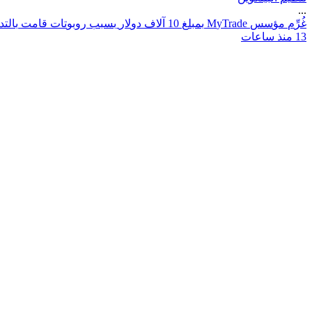
...
غ
ر
م
م
ؤ
س
س
e
d
a
r
T
y
M
ب
م
ب
ل
غ
0
1
آ
ل
ف
د
و
ل
ر
ب
س
ب
ب
ر
و
ب
و
ت
ا
ت
ق
ا
م
ت
ب
ا
ل
ت
د
13 منذ ساعات