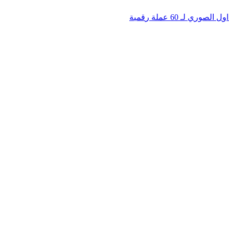
ا
و
ل
ا
ل
ص
و
ر
ي
ل
ـ
0
6
ع
م
ل
ة
ر
ق
م
ي
ة