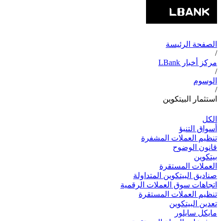
الصفحة الرئيسة
/
مركز أخبار LBank
/
الوسوم
/
استثمار البيتكوين
الكل
أسواق التنبؤ
تنظيم العملات المشفرة
قانون الوضوح
بيتكوين
العملات المستقرة
صناديق البيتكوين المتداولة
اتجاهات سوق العملات الرقمية
تنظيم العملات المستقرة
تعدين البيتكوين
مايكل سايلور