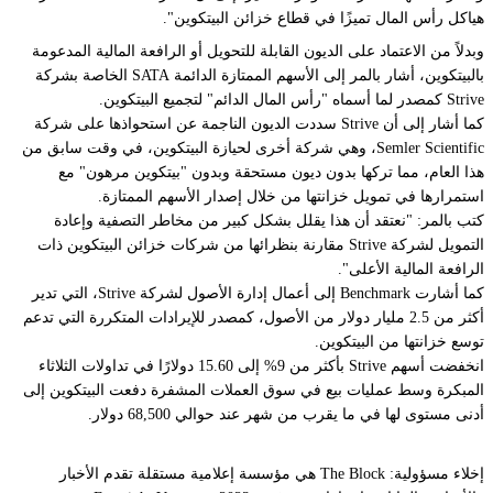
هياكل رأس المال تميزًا في قطاع خزائن البيتكوين".
وبدلاً من الاعتماد على الديون القابلة للتحويل أو الرافعة المالية المدعومة
بالبيتكوين، أشار بالمر إلى الأسهم الممتازة الدائمة SATA الخاصة بشركة
Strive كمصدر لما أسماه "رأس المال الدائم" لتجميع البيتكوين.
كما أشار إلى أن Strive سددت الديون الناجمة عن استحواذها على شركة
Semler Scientific، وهي شركة أخرى لحيازة البيتكوين، في وقت سابق من
هذا العام، مما تركها بدون ديون مستحقة وبدون "بيتكوين مرهون" مع
استمرارها في تمويل خزانتها من خلال إصدار الأسهم الممتازة.
كتب بالمر: "نعتقد أن هذا يقلل بشكل كبير من مخاطر التصفية وإعادة
التمويل لشركة Strive مقارنة بنظرائها من شركات خزائن البيتكوين ذات
الرافعة المالية الأعلى".
كما أشارت Benchmark إلى أعمال إدارة الأصول لشركة Strive، التي تدير
أكثر من 2.5 مليار دولار من الأصول، كمصدر للإيرادات المتكررة التي تدعم
توسع خزانتها من البيتكوين.
انخفضت أسهم Strive بأكثر من 9% إلى 15.60 دولارًا في تداولات الثلاثاء
المبكرة وسط عمليات بيع في سوق العملات المشفرة دفعت البيتكوين إلى
أدنى مستوى لها في ما يقرب من شهر عند حوالي 68,500 دولار.
إخلاء مسؤولية: The Block هي مؤسسة إعلامية مستقلة تقدم الأخبار