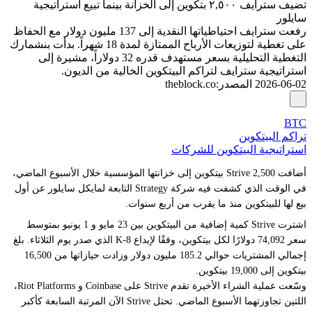
تضيف سترايف ٢,٥٠٠ بتكوين إلى الخزانة بينما تبيع استراتيجية
سايلور
رفعت سترايف احتياطياتها النقدية إلى 137 مليون دولار مع الحفاظ
على تغطية لتوزيعات الأرباح الممتازة لمدة 18 شهراً. بدأت بنشمارك
التغطية التحليلية بسعر مستهدف قدره 32 دولاراً، مشيرة إلى
استراتيجية سترايف لتراكم البيتكوين الخالية من الديون.
2026-06-02
المصدر
:
theblock.co
BTC
تراكم البيتكوين
استراتيجية البيتكوين للشركات
أضافت Strive 2,500 بيتكوين إلى خزانتها المؤسسية خلال الأسبوع الماضي،
في الوقت الذي كشفت فيه شركة Strategy التابعة لمايكل سايلور عن أول
بيع لها للبيتكوين منذ ما يقرب من أربع سنوات.
اشترت Strive كمية إضافية من البيتكوين بين 23 مايو و 1 يونيو بمتوسط
سعر 74,092 دولارًا لكل بيتكوين، وفقًا لإيداع 8-K الذي صدر يوم الثلاثاء. بلغ
إجمالي المشتريات حوالي 185.2 مليون دولار وزادت حيازاتها من 16,500
بيتكوين إلى 19,000 بيتكوين.
وسّعت عملية الشراء الأخيرة تقدم Strive على Coinbase و Riot Platforms،
اللتين تجاوزتهما الأسبوع الماضي. تحتل Strive الآن المرتبة السابعة كأكبر