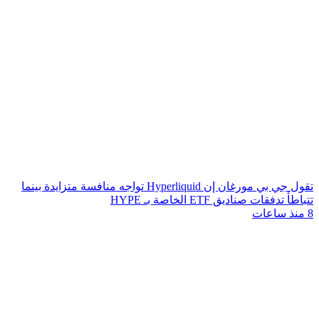
تقول جي بي مورغان إن Hyperliquid تواجه منافسة متزايدة بينما
تتباطأ تدفقات صناديق ETF الخاصة بـ HYPE
8 منذ ساعات