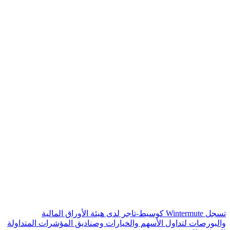
تسجل Wintermute كوسيط-تاجر لدى هيئة الأوراق المالية
والبورصات لتداول الأسهم والخيارات وصناديق المؤشرات المتداولة