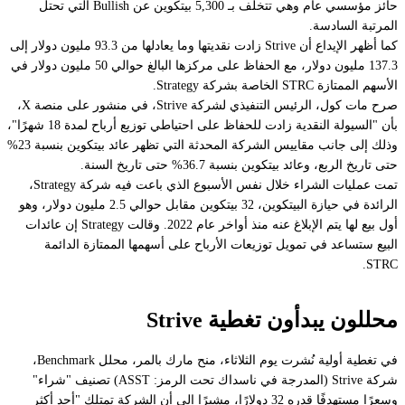
حائز مؤسسي عام وهي تتخلف بـ 5,300 بيتكوين عن Bullish التي تحتل
المرتبة السادسة.
كما أظهر الإيداع أن Strive زادت نقديتها وما يعادلها من 93.3 مليون دولار إلى
137.3 مليون دولار، مع الحفاظ على مركزها البالغ حوالي 50 مليون دولار في
الأسهم الممتازة STRC الخاصة بشركة Strategy.
صرح مات كول، الرئيس التنفيذي لشركة Strive، في منشور على منصة X،
بأن "السيولة النقدية زادت للحفاظ على احتياطي توزيع أرباح لمدة 18 شهرًا"،
وذلك إلى جانب مقاييس الشركة المحدثة التي تظهر عائد بيتكوين بنسبة 23%
حتى تاريخ الربع، وعائد بيتكوين بنسبة 36.7% حتى تاريخ السنة.
تمت عمليات الشراء خلال نفس الأسبوع الذي باعت فيه شركة Strategy،
الرائدة في حيازة البيتكوين، 32 بيتكوين مقابل حوالي 2.5 مليون دولار، وهو
أول بيع لها يتم الإبلاغ عنه منذ أواخر عام 2022. وقالت Strategy إن عائدات
البيع ستساعد في تمويل توزيعات الأرباح على أسهمها الممتازة الدائمة
STRC.
محللون يبدأون تغطية Strive
في تغطية أولية نُشرت يوم الثلاثاء، منح مارك بالمر، محلل Benchmark،
شركة Strive (المدرجة في ناسداك تحت الرمز: ASST) تصنيف "شراء"
وسعرًا مستهدفًا قدره 32 دولارًا، مشيرًا إلى أن الشركة تمتلك "أحد أكثر