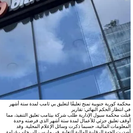
محكمة كورية جنوبية تمنح تعليقًا لتعليق بي ثامب لمدة ستة أشهر
في انتظار الحكم النهائي: تقارير
قبلت محكمة سيول الإدارية طلب شركة بيثامب تعليق التنفيذ، مما
أوقف تعليق جزئي للأعمال لمدة ستة أشهر الذي فرضته وحدة
المعلومات المالية، حسبما ذكرت وسائل الإعلام المحلية. وقد
أصدرت الجهة الرقابية المالية التعليق في مارس، إلى جانب غرامة