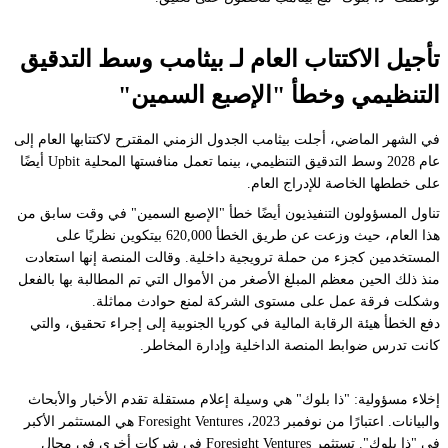
تأجيل الاكتتاب العام لـ بيثامب وسط التدقيق
التنظيمي وخطأ "الإصبع السمين"
في الشهر الماضي، أجلت بيثامب الجدول الزمني المقترح لاكتتابها العام إلى
عام 2028 وسط التدقيق التنظيمي، بينما تعمل منافستها المحلية Upbit أيضًا
على خططها الخاصة للإدراج العام.
تناول المسؤولون التنفيذيون أيضًا خطأ "الإصبع السمين" في وقت سابق من
هذا العام، حيث وزعت عن طريق الخطأ 620,000 بيتكوين نظريًا على
المستخدمين كجزء من حملة ترويجية داخلية. وقالت المنصة إنها استعادت
منذ ذلك الحين معظم المبلغ الأصغر من الأموال التي تم المطالبة بها بالفعل
وشكلت فرقة عمل على مستوى الشركة لمنع حوادث مماثلة.
دفع الخطأ هيئة الرقابة المالية في كوريا الجنوبية إلى إجراء تحقيق، والتي
كانت تدرس ضوابط المنصة الداخلية وإدارة المخاطر.
إخلاء مسؤولية: "ذا بلوك" هي وسيلة إعلام مستقلة تقدم الأخبار والأبحاث
والبيانات. اعتبارًا من نوفمبر 2023، Foresight Ventures هي المستثمر الأكبر
في "ذا بلوك". تستثمر Foresight Ventures في شركات أخرى في مجال