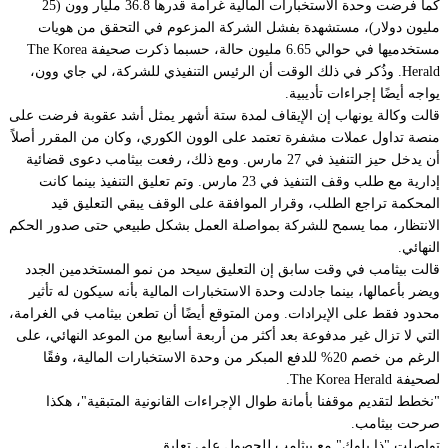
كما فرضت وحدة الاستخبارات المالية غرامة قدرها 36.8 مليار وون (25
مليون دولار)، مستشهدة بفشل الشركة المزعوم في التحقق من هويات
مستخدميها في حوالي 6.65 مليون حالة، حسبما ذكرت صحيفة The Korea
Herald. وذُكر في ذلك الوقت أن الرئيس التنفيذي للشركة، لي جاي وون،
يواجه أيضًا إجراءات تأديبية.
قالت وكالة يونهاب إن الإيقاف لمدة ستة أشهر يمثل أشد عقوبة فرضت على
منصة تداول عملات مشفرة تعتمد على الوون الكوري، وكان من المقرر أصلاً
أن يدخل حيز التنفيذ في 27 مارس. ومع ذلك، رفعت بيثامب دعوى قضائية
إدارية مع طلب وقف التنفيذ في 23 مارس. وتم تعليق التنفيذ بينما كانت
المحكمة تراجع الطلب، وقرار الموافقة على الوقف يبقي التعليق قيد
الانتظار، مما يسمح للشركة بمواصلة العمل بشكل طبيعي حتى صدور الحكم
النهائي.
قالت بيثامب في وقت سابق إن التعليق سيحد من نمو المستخدمين الجدد
ويضر بأعمالها، بينما جادلت وحدة الاستخبارات المالية بأنه سيكون له تأثير
محدود فقط على الإيرادات. ومن المتوقع أيضًا أن تطعن بيثامب في الغرامة،
التي لا تزال غير مدفوعة بعد أكثر من أربعة أسابيع من الموعد النهائي، على
الرغم من خصم 20% للدفع المبكر من وحدة الاستخبارات المالية، وفقًا
لصحيفة The Korea Herald.
"نخطط لتقديم موقفنا بأمانة طوال الإجراءات القانونية المتبقية"، هكذا
صرحت بيثامب.
تواصلت "ذا بلوك" مع بيثامب للحصول على تعليق.