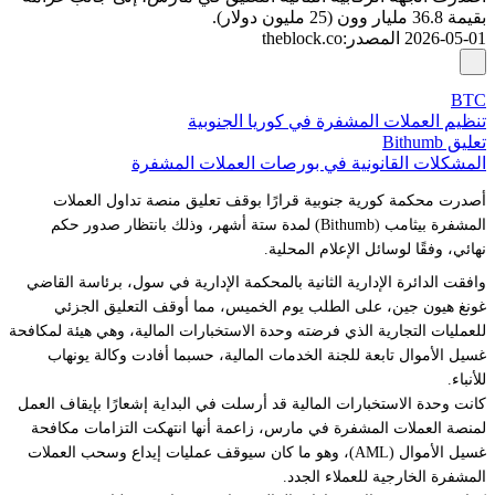
بقيمة 36.8 مليار وون (25 مليون دولار).
2026-05-01
المصدر
:
theblock.co
BTC
تنظيم العملات المشفرة في كوريا الجنوبية
تعليق Bithumb
المشكلات القانونية في بورصات العملات المشفرة
أصدرت محكمة كورية جنوبية قرارًا بوقف تعليق منصة تداول العملات
المشفرة بيثامب (Bithumb) لمدة ستة أشهر، وذلك بانتظار صدور حكم
نهائي، وفقًا لوسائل الإعلام المحلية.
وافقت الدائرة الإدارية الثانية بالمحكمة الإدارية في سول، برئاسة القاضي
غونغ هيون جين، على الطلب يوم الخميس، مما أوقف التعليق الجزئي
للعمليات التجارية الذي فرضته وحدة الاستخبارات المالية، وهي هيئة لمكافحة
غسيل الأموال تابعة للجنة الخدمات المالية، حسبما أفادت وكالة يونهاب
للأنباء.
كانت وحدة الاستخبارات المالية قد أرسلت في البداية إشعارًا بإيقاف العمل
لمنصة العملات المشفرة في مارس، زاعمة أنها انتهكت التزامات مكافحة
غسيل الأموال (AML)، وهو ما كان سيوقف عمليات إيداع وسحب العملات
المشفرة الخارجية للعملاء الجدد.