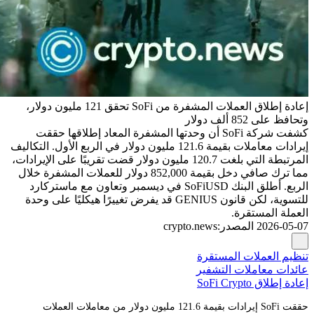
إعادة إطلاق العملات المشفرة من SoFi تحقق 121 مليون دولار،
وتحافظ على 852 ألف دولار
كشفت شركة SoFi أن وحدتها المشفرة المعاد إطلاقها حققت
إيرادات معاملات بقيمة 121.6 مليون دولار في الربع الأول. التكاليف
المرتبطة التي بلغت 120.7 مليون دولار قضت تقريبًا على الإيرادات،
مما ترك صافي دخل بقيمة 852,000 دولار للعملات المشفرة خلال
الربع. أطلق البنك SoFiUSD في ديسمبر وتعاون مع ماستركارد
للتسوية، لكن قانون GENIUS قد يفرض تغييرًا هيكليًا على وحدة
العملة المستقرة.
2026-05-07
المصدر
:
crypto.news
تنظيم العملات المستقرة
عائدات معاملات التشفير
إعادة إطلاق SoFi Crypto
حققت SoFi إيرادات بقيمة 121.6 مليون دولار من معاملات العملات