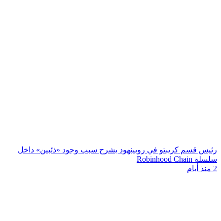
رئيس قسم كريبتو في روبينهود يشرح سبب وجود «ذئبين» داخل
سلسلة Robinhood Chain
2 منذ أيام