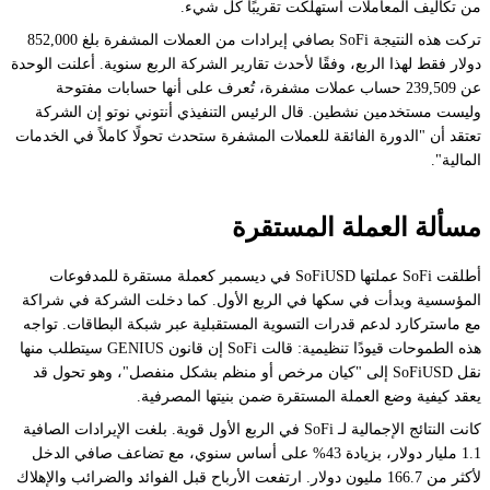
من تكاليف المعاملات استهلكت تقريبًا كل شيء.
تركت هذه النتيجة SoFi بصافي إيرادات من العملات المشفرة بلغ 852,000
دولار فقط لهذا الربع، وفقًا لأحدث تقارير الشركة الربع سنوية. أعلنت الوحدة
عن 239,509 حساب عملات مشفرة، تُعرف على أنها حسابات مفتوحة
وليست مستخدمين نشطين. قال الرئيس التنفيذي أنتوني نوتو إن الشركة
تعتقد أن "الدورة الفائقة للعملات المشفرة ستحدث تحولًا كاملاً في الخدمات
المالية".
مسألة العملة المستقرة
أطلقت SoFi عملتها SoFiUSD في ديسمبر كعملة مستقرة للمدفوعات
المؤسسية وبدأت في سكها في الربع الأول. كما دخلت الشركة في شراكة
مع ماستركارد لدعم قدرات التسوية المستقبلية عبر شبكة البطاقات. تواجه
هذه الطموحات قيودًا تنظيمية: قالت SoFi إن قانون GENIUS سيتطلب منها
نقل SoFiUSD إلى "كيان مرخص أو منظم بشكل منفصل"، وهو تحول قد
يعقد كيفية وضع العملة المستقرة ضمن بنيتها المصرفية.
كانت النتائج الإجمالية لـ SoFi في الربع الأول قوية. بلغت الإيرادات الصافية
1.1 مليار دولار، بزيادة 43% على أساس سنوي، مع تضاعف صافي الدخل
لأكثر من 166.7 مليون دولار. ارتفعت الأرباح قبل الفوائد والضرائب والإهلاك