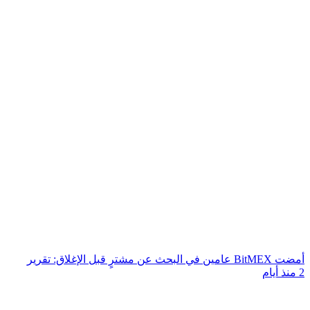
أمضت BitMEX عامين في البحث عن مشترٍ قبل الإغلاق: تقرير
2 منذ أيام