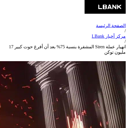
الصفحة الرئيسة
/
مركز أخبار LBank
/
انهيار عملة Siren المشفرة بنسبة 75% بعد أن أفرغ حوت كبير 17
مليون توكن