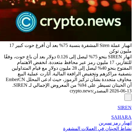
انهيار عملة Siren المشفرة بنسبة 75% بعد أن أفرغ حوت كبير 17
مليون توكن
انهار SIREN بنحو 75% ليصل إلى 0.126 دولار بعد أن باع حوت، وفقًا
للتقارير، 17 مليون رمز عبر محافظ متعددة. انخفض الاهتمام
المفتوح بنحو 40% ليصل إلى 28 مليون دولار مع قيام المتداولين
بتصفية مراكزهم وتخفيض الرافعة المالية. أثارت عملية البيع
مخاوف متجددة بشأن تركيز الرموز، حيث ادعى المحلل EmberCN
أن الحيتان تسيطر على 94% من المعروض الإجمالي لـ SIREN.
2026-06-13
المصدر
:
crypto.news
SIREN
SAHARA
انهيار رمز سيرين
نشاط الحيتان في العملات المشفرة