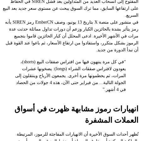
المفتوح إلى انسحاب العديد من المتداولين بعد فشل SIREN في الحفاظ
على ارتفاعها السابق، مما ترك السوق يبحث عن مستوى سعر جديد بعد البيع
السريع.
في منشور على منصة X بتاريخ 13 يونيو، وصف EmberCN رمز SIREN بأنه
رمز يتأثر بشدة بالحائزين الكبار وزعم أن دورات تداول مماثلة حدثت عدة
مرات في الأشهر الأخيرة. ادعى المحلل أن كبار الحائزين قاموا بتجميع
الرموز بشكل متكرر، واستفادوا من ارتفاع الأسعار، ثم باعوا عند القوة قبل
أن تبدأ الدورة من جديد.
“في كل مرة ينتهون فيها من افتراس صفقات البيع (shorts)،
يعودون لافتراس صفقات الشراء (longs): يضخونها عشرات
المرات، ثم يحطمونها مرة أخرى. يجمعون الأرباح وينتقلون إلى
الجولة التالية... من فبراير حتى الآن، هذه 4 جولات من الحصاد
في 4 أشهر.”
انهيارات رموز مشابهة ظهرت في أسواق
العملات المشفرة
تُظهر أحداث السوق الأخيرة أن الانهيارات المفاجئة للرموز، المرتبطة