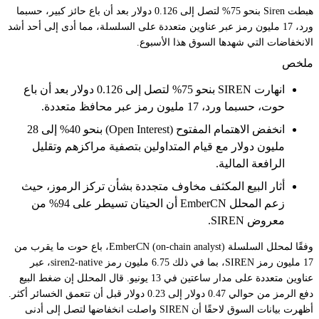
هبطت Siren بنحو 75% لتصل إلى 0.126 دولار بعد أن باع حائز كبير، حسبما
ورد، 17 مليون رمز عبر عناوين متعددة على السلسلة، مما أدى إلى أحد أشد
الانخفاضات التي شهدها السوق هذا الأسبوع.
ملخص
انهارت SIREN بنحو 75% لتصل إلى 0.126 دولار بعد أن باع
حوت، حسبما ورد، 17 مليون رمز عبر محافظ متعددة.
انخفض الاهتمام المفتوح (Open Interest) بنحو 40% إلى 28
مليون دولار مع قيام المتداولين بتصفية مراكزهم وتقليل
الرافعة المالية.
أثار البيع المكثف مخاوف متجددة بشأن تركز الرموز، حيث
زعم المحلل EmberCN أن الحيتان تسيطر على 94% من
معروض SIREN.
وفقًا لمحلل السلسلة (on-chain analyst) EmberCN، باع حوت ما يقرب من
17 مليون رمز SIREN، بما في ذلك 6.75 مليون رمز siren2-native، عبر
عناوين متعددة على مدار ساعتين في 13 يونيو. قال المحلل إن ضغط البيع
دفع الرمز من حوالي 0.47 دولار إلى 0.23 دولار قبل أن تتعمق الخسائر أكثر.
أظهرت بيانات السوق لاحقًا أن SIREN واصلت انخفاضها لتصل إلى أدنى