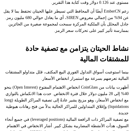
مستوى عند 0.126 دولار وقت كتابة هذا التقرير.
زعم EmberCN أيضًا أن المحافظ التي تسيطر عليها الحيتان تحتفظ بما لا يقل
عن 94% من إجمالي معروض SIREN، أي ما يعادل حوالي 680 مليون رمز.
جادل المحلل بأن الملكية المركزة سمحت لمجموعة صغيرة من الحائزين
بممارسة تأثير كبير على تحركات سعر الرمز.
نشاط الحيتان يتزامن مع تصفية حادة
للمشتقات المالية
بينما استوعبت أسواق التداول الفوري البيع المكثف، قلل متداولو المشتقات
المالية تعرضهم بسرعة مع استمرار انخفاض الأسعار.
أظهرت بيانات من CoinGlass انخفاض الاهتمام المفتوح (Open Interest) بنحو
40% إلى 28 مليون دولار خلال فترة الانخفاض. حدث هذا الانكماش بالتوازي
مع انخفاض الأسعار، وهو مزيج يشير عادةً إلى تصفية المراكز الطويلة (long
liquidations) وإغلاق المتداولين للمراكز الحالية بدلاً من فتح رهانات هبوطية
جديدة.
مع تصفية المراكز ذات الرافعة المالية (leveraged positions) في جميع أنحاء
السوق، هدأت الأنشطة المضاربية بشكل كبير. أشار الانخفاض في الاهتمام