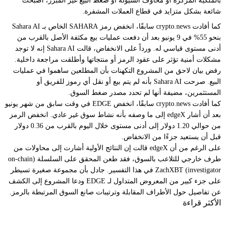
بالملكية المركزة أو مخاوف السيولة أو ضغط البيع غير المبرر، أصبحت
شائعة بشكل متزايد في قطاع العملات المشفرة.
كما أفادت crypto.news سابقًا، انخفض رمز SAHARA الخاص بـ Sahara AI
بنحو 55% في 9 يونيو بعد أن دفعت عمليات بيع مكثفة الأصل بالقرب من
أدنى مستوى قياسي له. ورداً على الانخفاض، قالت Sahara AI إنه لا توجد
مشكلات أمنية تؤثر على عقود الرمز أو منتجاتها وأطلقت مراجعة داخلية.
رفض بيان لاحق من المشروع التكهنات بأن المطلعين ساهموا في عمليات
البيع. صرحت Sahara AI بأنه لم يتم بيع أو نقل أي رموز للفريق أو
المستثمرين، مضيفة أنها لم تحدد مصدر ضغط السوق.
كما أفادت crypto.news سابقًا، انخفض EDGE في وقت سابق من شهر يونيو
بعد أن أشار edgeX إلى ما وصفه بأنه نشاط سوق غير عادي. انخفض الرمز
من حوالي 1.20 دولار إلى أدنى مستوى خلال اليوم بالقرب من 0.36 دولار
قبل أن يستعيد جزءًا من الانخفاض.
على الرغم من أن edgeX قالت إن النتائج الأولية أشارت إلى محاولات من
طرف خارجي للتلاعب بالسوق، فقد طعن المحقق على السلسلة (on-chain
investigator) ZachXBT في هذا التفسير. جادل بأن مجموعة صغيرة تسيطر
على جزء كبير من المعروض المتداول لـ EDGE ودعا المشروع إلى الكشف
عن تفاصيل حول الأطراف المقابلة وترتيبات صانع السوق المرتبطة بالرمز.
الأكثر قراءة