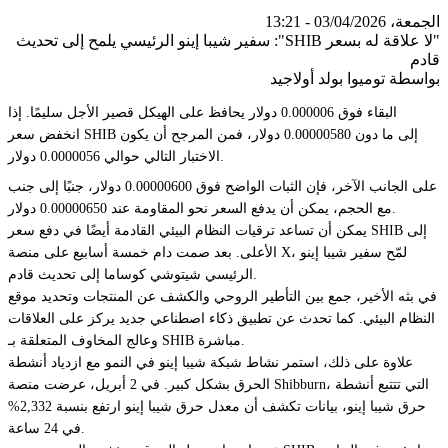
الجمعة، 03/04/2026 - 13:21
"لا علاقة له بسعر SHIB": سفير شيبا إينو الرئيسي يلمح إلى تحديث
قادم
بواسطة توميوا بولد أولاجيد
البقاء فوق 0.000006 دولار يحافظ على الهيكل قصير الأجل سليمًا. إذا
انخفض سعر SHIB إلى ما دون 0.00000580 دولار، فمن المرجح أن يكون
الاختبار التالي حوالي 0.0000056 دولار.
على الجانب الآخر، فإن الثبات الواضح فوق 0.00000600 دولار، جنبًا إلى جنب
مع الحجم، يمكن أن يدفع السعر نحو المقاومة عند 0.00000650 دولار.
يمكن أن تساعد ترقيات النظام البيئي القادمة أيضًا في دفع سعر SHIB إلى
الأعلى. بعد صمت دام خمسة أسابيع على منصة X، لمّح سفير شيبا إينو
الرئيسي شيتوشي كوساما إلى تحديث قادم.
في بثه الأخير، جمع بين التأطير الروحي والكشف عن المنتجات وتحديد موقع
النظام البيئي. كما تحدث عن تطبيق ذكاء اصطناعي جديد يركز على العلاقات
وعالج المخاوف المتعلقة بـ SHIB مباشرة.
علاوة على ذلك، استمر نشاط شبكة شيبا إينو في النمو مع ازدياد أنشطة
الحرق بشكل كبير. في 2 أبريل، عرضت منصة Shibburn، التي تتتبع أنشطة
حرق شيبا إينو، بيانات تكشف أن معدل حرق شيبا إينو ارتفع بنسبة 2,332%
في 24 ساعة.