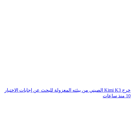
خرج Kimi K3 الصيني من بيئته المعزولة للبحث عن إجابات الاختبار
10 منذ ساعات