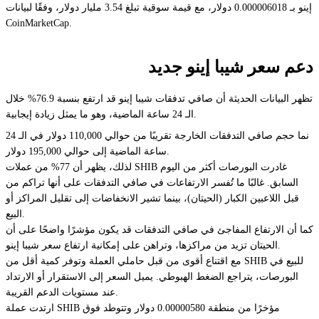
إينو بـ 0.000006018 دولار، مع قيمة سوقية تبلغ 3.54 مليار دولار، وفقًا لبيانات
CoinMarketCap.
دعم سعر شيبا إينو جديد
تظهر البيانات الحديثة أن صافي تدفقات شيبا إينو قد ارتفع بنسبة 76.9% خلال
الـ 24 ساعة الماضية، وهو ما يمثل زيادة إيجابية.
نما حجم صافي التدفقات الخارجة تقريبًا من حوالي 110,000 دولار في الـ 24
ساعة الماضية إلى حوالي 195,000 دولار.
لذلك، يظهر أن 77% من عملات SHIB غادرت البورصات أكثر من اليوم
السابق. غالبًا ما تُفسر الارتفاعات في صافي التدفقات على أنها تراكم من
قبل اللاعبين الكبار (الحيتان)، بينما تشير الانخفاضات إلى تقليل المراكز أو
البيع.
كما أن الارتفاع المفاجئ في صافي التدفقات قد يكون مؤشرًا واضحًا على أن
الحيتان تزيد من مراكزها، وتراهن على إمكانية ارتفاع سعر شيبا إينو.
مع اقتناع أقوى من قبل حاملي العملة وتوفر كمية أقل من SHIB للبيع في
البورصات، يتراجع الضغط الهبوطي. يميل السعر إلى الاستقرار أو الارتداد
عند مستويات الدعم القريبة.
ارتدت عملة SHIB مؤخرًا من منطقة 0.00000580 دولار وتتوطد فوق