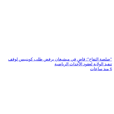
"صلصة التفاح": قاضٍ في ميشيغان يرفض طلب كوينبيس لوقف
تنفيذ الولاية لعقود الأحداث الرياضية
6 منذ ساعات