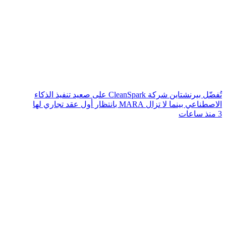
تُفضّل بيرنشتاين شركة CleanSpark على صعيد تنفيذ الذكاء
الاصطناعي بينما لا تزال MARA بانتظار أول عقد تجاري لها
3 منذ ساعات