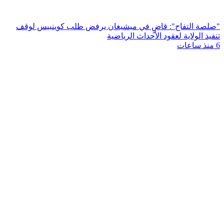
"صلصة التفاح": قاضٍ في ميشيغان يرفض طلب كوينبيس لوقف
تنفيذ الولاية لعقود الأحداث الرياضية
6 منذ ساعات