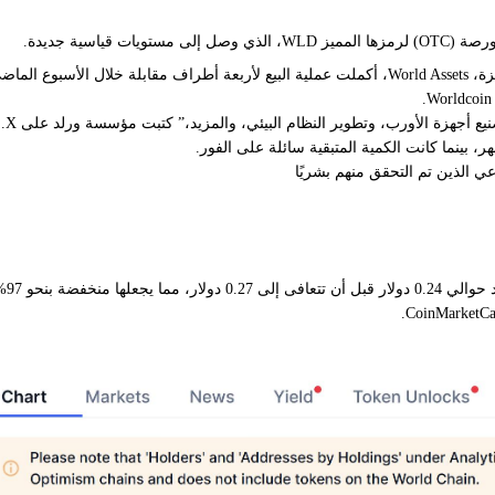
يع أجهزة الأورب، وتطوير النظام البيئي، والمزيد،” كتبت مؤسسة ورلد على X.