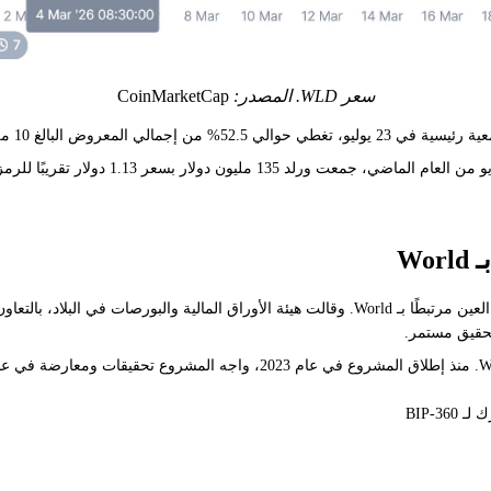
سعر WLD. المصدر:
CoinMarketCap
رمز مميز، وفقًا لـ DefiLlama.
احد من داعمين بما في ذلك Andreessen Horowitz وBain Capital Crypto.
Wo
في أكتوبر من العام الماضي، داهمت السلطات في تايلاند موقعًا لمسح قزحية العين مرتبطًا بـ World. و
تحقيق مستمر.
أضافت هذه الخطوة إلى قائمة متزايدة من التحديات التنظيمية التي تواجه World. من