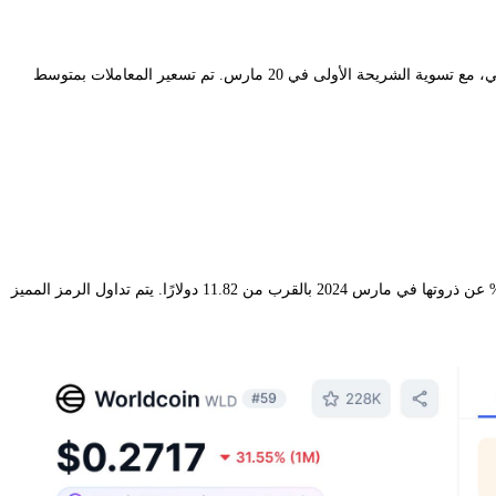
في منشور يوم السبت على X، قالت المؤسسة إن ذراعها لإصدار الرموز المميزة، World Assets، أكملت عملية البيع لأربعة أطراف مقابلة خلال الأسبوع الماضي، مع تسوية الشريحة الأولى في 20 مارس. تم تسعير المعاملات بمتوسط
بعد الإعلان، انخفضت WLD لفترة وجيزة إلى أدنى مستوى لها على الإطلاق عند حوالي 0.24 دولار قبل أن تتعافى إلى 0.27 دولار، مما يجعلها منخفضة بنحو 97% عن ذروتها في مارس 2024 بالقرب من 11.82 دولارًا. يتم تداول الرمز المميز