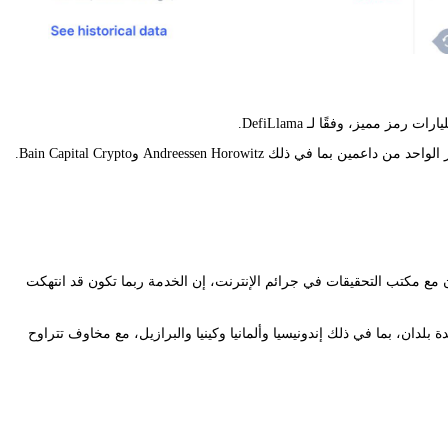
قالت هيئة الأوراق المالية والبورصات في البلاد، بالتعاون مع مكتب التحقيقات في جرائم الإنترنت، إن الخدمة ربما تكون قد انتهكت
ذ إطلاق المشروع في عام 2023، واجه المشروع تحقيقات ومعارضة في عدة بلدان، بما في ذلك إندونيسيا وألمانيا وكينيا والبرازيل، مع مخاوف تتراوح