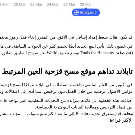
قد يكون هناك ضغط إمداد إضافي في الأفق. من المقرر إلغاء قفل رموز مجتمعية رئيسية في 23 يوليو، تغطي حوالي 52.5% من إجمالي المعروض البالغ 10 مليارات 
في غضون ذلك، يأتي البيع الجديد أيضًا بخصم كبير عن الجولات السابقة. في مايو من العام الماضي، جمعت ورلد 135 مليون دولار بسعر 1.13 دولار تقريبًا للرمز الو
ذات صلة:
Tools for Humanity توسع تطبيق World نحو نموذج التطبيق الفائق
تايلاند تداهم موقع مسح قزحية العين المرتبط بـ rld
قوانين الأصول الرقمية من خلال العمل دون ترخيص، مما أدى إلى اعتقالات و
بين قضايا الترخيص ومعالجة البيانات البيومترية الحساسة.
مجلة:
قد يستغرق تحديث Bitcoin إلى ما بعد الكم سبع سنوات — مؤلف مشارك لـ BIP-360
الأكثر قراءة