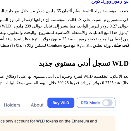
بيع رموز وورلدكوين
جمعت مؤسسة ورلد التابعة لسام ألتمان 65 مليون دولار من خلال بيع خارج البورصة (OTC) لرمزها المميز WLD، الذي وصل إلى مستويات قياسية جديدة.
حوالي 0.27 دولار للرمز الواحد، مما يشير إلى تبادل حوالي 239 مليون Worldcoin (WLD).
“يمول هذا البيع العمليات والأنشطة الأساسية للمشروع، والبحث والتطوير، وتصن
من إجمالي المبلغ، تخضع رموز بقيمة 25 مليون دولار لفترة حظر لمدة ستة أشهر، بينما كانت الكمية المتبقية سائلة على الفور.
ذات صلة:
ورلد تطلق AgentKit مع دمج Coinbase لتمكين وكلاء الذكاء الاصطناعي الذين تم التحقق منهم بشريًا
WLD تسجل أدنى مستوى جديد
حاليًا عند 0.2725 دولار، بزيادة قدرها 0.28% خلال اليوم الماضي، وفقًا لبيانات CoinMarketCap.