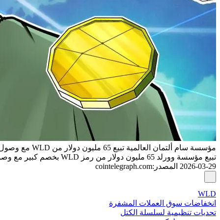
مؤسسة سام ألتمان العالمية تبيع 65 مليون دولار من WLD مع وصول الرمز إلى أدنى مستوياته الجديدة
تبيع مؤسسة وورلد 65 مليون دولار من رمز WLD بخصم كبير مع وصول الرمز إلى أدنى مستوياته القياسية، مع توقع دخول المزيد من المعروض إلى السوق.
2026-03-29
المصدر
:
cointelegraph.com
WLD
انخفاضات سوق العملات المشفرة
تحديات تنظيمية لسلسلة الكتل