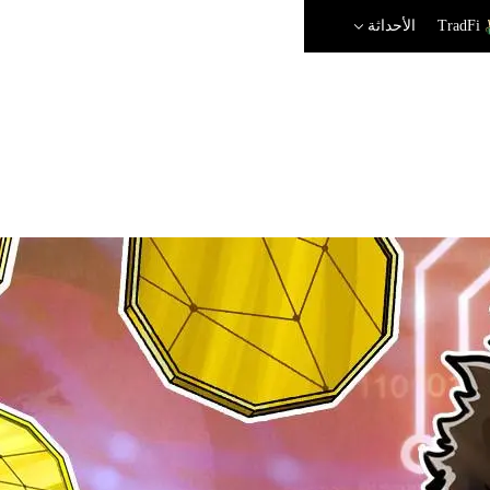
TradFi
الأحداثة