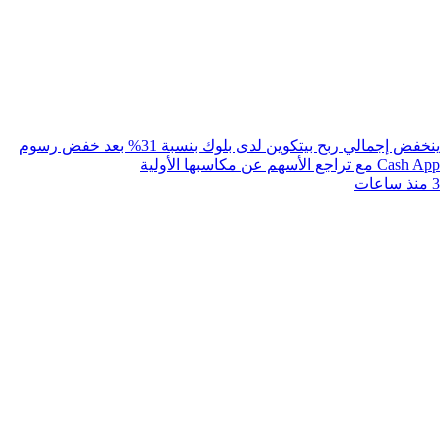
ينخفض إجمالي ربح بيتكوين لدى بلوك بنسبة 31% بعد خفض رسوم
Cash App مع تراجع الأسهم عن مكاسبها الأولية
3 منذ ساعات