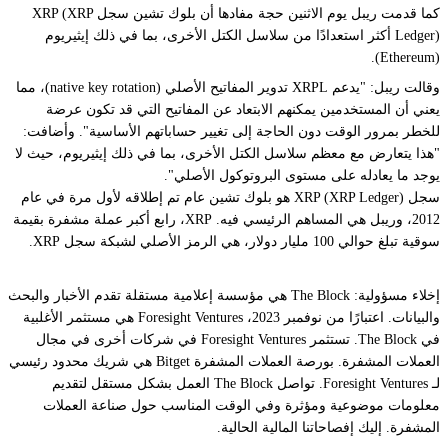
كما قدمت ريبل يوم الاثنين حجة مفادها أن بلوك تشين سجل XRP (XRP
Ledger) أكثر استعدادًا من سلاسل الكتل الأخرى، بما في ذلك إيثيريوم
(Ethereum).
وقالت ريبل: "يدعم XRPL تدوير المفاتيح الأصلي (native key rotation)، مما
يعني أن المستخدمين يمكنهم الابتعاد عن المفاتيح التي قد تكون عرضة
للخطر بمرور الوقت دون الحاجة إلى تغيير حساباتهم الأساسية". وأضافت:
"هذا يتعارض مع معظم سلاسل الكتل الأخرى، بما في ذلك إيثيريوم، حيث لا
يوجد ما يعادله على مستوى البروتوكول الأصلي".
سجل XRP (XRP Ledger) هو بلوك تشين عام تم إطلاقه لأول مرة في عام
2012، وريبل هي المساهم الرئيسي فيه. XRP، رابع أكبر عملة مشفرة بقيمة
سوقية تبلغ حوالي 100 مليار دولار، هي الرمز الأصلي لشبكة سجل XRP.
إخلاء مسؤولية: The Block هي مؤسسة إعلامية مستقلة تقدم الأخبار والبحث
والبيانات. اعتبارًا من نوفمبر 2023، Foresight Ventures هي مستثمر الأغلبية
في The Block. تستثمر Foresight Ventures في شركات أخرى في مجال
العملات المشفرة. بورصة العملات المشفرة Bitget هي شريك محدود رئيسي
لـ Foresight Ventures. تواصل The Block العمل بشكل مستقل لتقديم
معلومات موضوعية ومؤثرة وفي الوقت المناسب حول صناعة العملات
المشفرة. إليك إفصاحاتنا المالية الحالية.