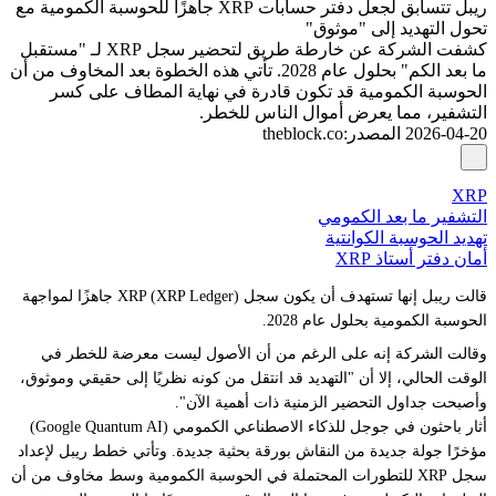
ريبل تتسابق لجعل دفتر حسابات XRP جاهزًا للحوسبة الكمومية مع
تحول التهديد إلى "موثوق"
كشفت الشركة عن خارطة طريق لتحضير سجل XRP لـ "مستقبل
ما بعد الكم" بحلول عام 2028. تأتي هذه الخطوة بعد المخاوف من أن
الحوسبة الكمومية قد تكون قادرة في نهاية المطاف على كسر
التشفير، مما يعرض أموال الناس للخطر.
2026-04-20
المصدر
:
theblock.co
XRP
التشفير ما بعد الكمومي
تهديد الحوسبة الكوانتية
أمان دفتر أستاذ XRP
قالت ريبل إنها تستهدف أن يكون سجل XRP (XRP Ledger) جاهزًا لمواجهة
الحوسبة الكمومية بحلول عام 2028.
وقالت الشركة إنه على الرغم من أن الأصول ليست معرضة للخطر في
الوقت الحالي، إلا أن "التهديد قد انتقل من كونه نظريًا إلى حقيقي وموثوق،
وأصبحت جداول التحضير الزمنية ذات أهمية الآن".
أثار باحثون في جوجل للذكاء الاصطناعي الكمومي (Google Quantum AI)
مؤخرًا جولة جديدة من النقاش بورقة بحثية جديدة. وتأتي خطط ريبل لإعداد
سجل XRP للتطورات المحتملة في الحوسبة الكمومية وسط مخاوف من أن