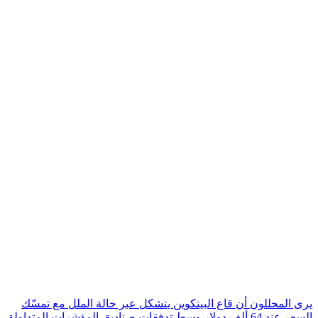
يرى المحللون أن قاع البيتكوين يتشكل عبر حالة الملل مع تمسّك
السعر عند 64 ألف دولار وسط تدفقات صناديق المؤشرات المتداولة