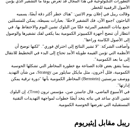
التطورات التكنولوجية في هذا المجال قد تعرض يومًا ما التشفير الذي يؤمن
الأصول الرقمية للخطر.
وقالت ريبل في إعلان يوم الاثنين: "هناك خطر أكثر دقة أيضًا، يسميه
الباحثون 'اجمع الآن، فك التشفير لاحقًا'. بعبارات بسيطة، يمكن للمتسللين
جمع بيانات التشفير المرئية علنًا من البلوك تشين اليوم والاحتفاظ بها، في
انتظار أن تنضج أجهزة الكمبيوتر الكمومية بما يكفي لفك تشفيرها والوصول
إلى الأصول الكامنة وراءها".
وأضافت الشركة: "لا تشير النتائج إلى اختراق فوري". "لكنها توضح أن
الأنظمة التي تؤمن القيمة طويلة الأمد تحتاج إلى البدء في التخطيط للانتقال
إلى ما بعد الكمومية".
بينما يتفق بعض قادة الصناعة مع خطورة المخاطر التي تشكلها الحوسبة
الكمومية، قلل آخرون، مثل مايكل سايلور من Strategy، من شأن التهديد.
ووصف بيرنستين (Bernstein) المخاطر الكمومية بأنها "دورة ترقية يمكن
إدارتها".
في الأسبوع الماضي، قال جاستن صن، مؤسس ترون (Tron)، إن البلوك
تشين الذي ساعد في بنائه يتخذ أيضًا خطوات لمواجهة التهديدات التقنية
المستقبلية التي تفرضها الحوسبة الكمومية.
ريبل مقابل إيثيريوم