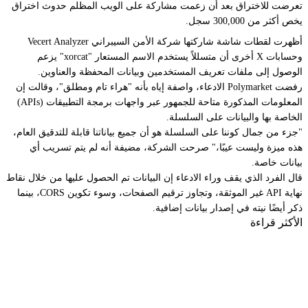
تعرضت للاختراق بعد أن زعمت مشاركة على الويب المظلم حدوث اختراق
يخص أكثر من 300,000 سجل.
أظهرت لقطات شاشة شاركتها شركة الأمن السيبراني Vecert Analyzer
وحسابات X أخرى أن متسللاً يستخدم الاسم المستعار "xorcat" يزعم
الوصول إلى ملفات تعريف المستخدمين وبيانات المحفظة والعناوين.
رفضت Polymarket الادعاء، واصفة إياه بأنه "هراء تام ومطلق"، وقالت إن
المعلومات المذكورة متاحة للجمهور عبر واجهات برمجة التطبيقات (APIs)
الخاصة بها والبيانات على السلسلة.
"جزء من جمال كوننا على السلسلة هو أن جميع بياناتنا قابلة للتدقيق العام،
هذه ميزة وليست عيبًا،" صرحت الشركة، مضيفة أنه لم يتم تسريب أي
بيانات خاصة.
قال الفرد الذي يقف وراء الادعاء إن البيانات تم الحصول عليها من خلال نقاط
نهاية API غير الموثقة، وتجاوز ترقيم الصفحات، وسوء تكوين CORS، بينما
ذكر أيضًا نيته في إصدار بيانات إضافية.
الأكثر قراءة