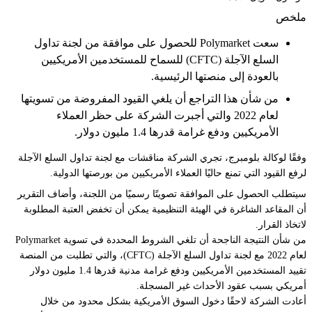
ملخص
سعت Polymarket للحصول على موافقة من لجنة تداول
السلع الآجلة (CFTC) للسماح للمستخدمين الأمريكيين
بالعودة إلى منصتها الرئيسية.
من شأن هذا التراجع أن يلغي القيود المفروضة من تسويتها
لعام 2022 والتي أجبرت الشركة على حظر العملاء
الأمريكيين ودفع غرامة قدرها 1.4 مليون دولار.
وفقًا لوكالة بلومبرج، تجري الشركة مناقشات مع لجنة تداول السلع الآجلة
لرفع القيود التي تمنع حاليًا العملاء الأمريكيين من بورصتها الدولية.
سيتطلب الحصول على الموافقة تصويتًا رسميًا من اللجنة، وأضاف التقرير
أن المقاعد الشاغرة في الهيئة التنظيمية يمكن أن تخفض العتبة المطلوبة
لاتخاذ القرار.
من شأن النتيجة الناجحة أن تلغي الشروط المحددة في تسوية Polymarket
لعام 2022 مع لجنة تداول السلع الآجلة (CFTC)، والتي تطلبت من المنصة
تقييد المستخدمين الأمريكيين ودفع غرامة مدنية قدرها 1.4 مليون دولار
أمريكي بسبب عقود الأحداث غير المسجلة.
أعادت الشركة لاحقًا دخول السوق الأمريكية بشكل محدود من خلال