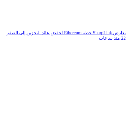
تعارض SharpLink خطة Ethereum لخفض عائد التخزين إلى الصفر
22 منذ ساعات