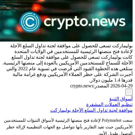
بوليماركت تسعى للحصول على موافقة لجنة تداول السلع الآجلة
لإعادة فتح منصتها الرئيسية للمستخدمين في الولايات المتحدة
كانت بوليماركت تسعى للحصول على موافقة لجنة تداول السلع
الآجلة للسماح للمستخدمين الأمريكيين بالعودة إلى منصتها الرئيسية.
ستلغي هذه الخطوة القيود التي فُرضت في تسوية عام 2022 والتي
أجبرت الشركة على حظر العملاء الأمريكيين ودفع غرامة مالية
قدرها 1.4 مليون دولار.
2026-04-29
المصدر
:
crypto.news
أسواق التنبؤ
تنظيم العملات المشفرة
موافقة لجنة تداول السلع الآجلة بوليماركت
سعت Polymarket لإعادة فتح منصتها الرئيسية لأسواق التنبؤات للمستخدمين
الأمريكيين حيث تفيد التقارير بأنها تتواصل مع الجهات التنظيمية لإزالة حظر
الوصول طويل الأمد.