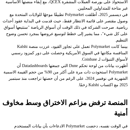
الاستحواذ على بورصة العملات المشفرة QCEX، مع إبقاء منصتها الأساسية
غير متاحة للمتداولين المحليين.
في ديسمبر 2025، أطلقت Polymarket تطبيقًا موجهًا للولايات المتحدة مع
وصول مقتصر على قائمة الانتظار فقط، حيث قدمت في البداية عقود أحداث
رياضية. صرحت الشركة في ذلك الوقت أن أسواق الرياضة "ستتبعها أسواق
على كل شيء"، مما يشير إلى خطط لتوسيع عروضها بمجرد تحسن وضوح
التنظيم.
بينما كانت Polymarket تعمل على تجاوز القيود، عززت منصة Kalshi
المنافسة مكانتها في السوق الأمريكية وحصلت على دور كمزود رسمي
لأسواق التنبؤات لـ Coinbase.
أظهرت بيانات من لوحة تحكم Dune التي جمعتها Datadashboards أن
Polymarket استحوذت ذات مرة على أكثر من 90% من حجم القيمة الاسمية
الشهرية في نوفمبر 2024، على الرغم من أن حصتها تراجعت منذ سبتمبر
2025 مع اكتساب Kalshi زخمًا.
المنصة ترفض مزاعم الاختراق وسط مخاوف
أمنية
في الوقت نفسه، دحضت Polymarket الادعاءات بأن بيانات المستخدم