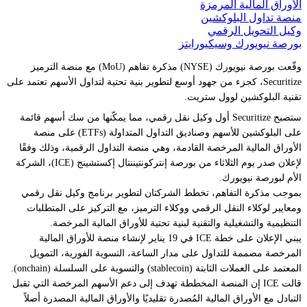
الأوراق المالية المرمزة
منصة تداول البلوكشين
وكيل التحويل الرقمي
بورصة نيويورك وسيكيورايتز
وقّعت بورصة نيويورك (NYSE) مذكرة تفاهم (MoU) مع منصة الترميز
Securitize، كجزء من جهود أوسع لتطوير بنية تحتية لتداول الأسهم تعتمد على
تقنية البلوكشين لوول ستريت.
ستصبح Securitize أول وكيل نقل رقمي، مما يمكّنها من سك أسهم قائمة
على البلوكشين للأسهم وصناديق التداول المتداولة (ETFs) على منصة
الأوراق المالية المرخصة القادمة، وهي منصة التداول الرقمية، وذلك وفقًا
لإعلان صدر يوم الثلاثاء من بورصة إنتركونتيننتال إكستشينج (ICE)، الشركة
الأم لبورصة نيويورك.
بموجب مذكرة التفاهم، تخطط الشركتان لتطوير برنامج وكيل نقل رقمي
ومعايير لوكلاء النقل الرقمي ووكلاء الترميز، مع التركيز على المتطلبات
التنظيمية والتشغيلية والتقنية لبنية تحتية للأوراق المالية المرخصة.
يبني الإعلان على خطة ICE في 19 يناير لإنشاء منصة للأوراق المالية
المرخصة مصممة للتداول على مدار الساعة، التسوية الفورية، التمويل
المعتمد على العملات الثابتة (stablecoin) والتسوية على السلسلة (onchain).
قالت ICE إن المنصة المخططة تهدف إلى دعم الأسهم المرخصة التي تقبل
التبادل مع الأوراق المالية المُصدرة تقليديًا والأوراق المالية المصدرة أصلاً