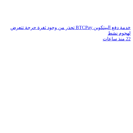
خدمة دفع البيتكوين BTCPay تحذر من وجود ثغرة حرجة تتعرض
لهجوم نشط
22 منذ ساعات