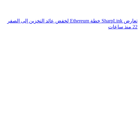
تعارض SharpLink خطة Ethereum لخفض عائد التخزين إلى الصفر
22 منذ ساعات