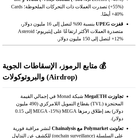
(+55%) تصدرت العملات ذات التحركات الملحوظة؛ Cards
+40% أيضًا.
قفزت UPEG
بنسبة 90% لتصل إلى 16 مليون دولار،
متصدرة العملات الأكثر ارتفاعًا على إيثيريوم؛ Asteroid
+12% لتصل إلى 150 مليون دولار.
💰 متابع الرموز، الإسقاطات الجوية
(Airdrop) والبروتوكولات
تجاوزت MegaETH
شبكة Monad في إجمالي القيمة
المحتجزة (TVL) بقطاع التمويل اللامركزي (490 مليون
دولار) بعد إطلاق رمزها MEGA (MEGA -15% إلى 0.15
دولار).
تعاونت Polymarket مع Chainalysis
لنشر مراقبة فورية
على السلسلة (onchain surveillance) للكشف عن التداول