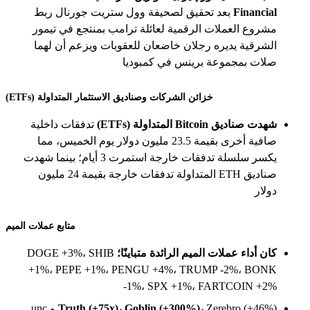
Financial
بعد تحقيق لصحيفة وول ستريت جورنال ربط
مشروع العملات الرقمية لعائلة ترامب بمنتجع في تيمور
الشرقية يديره رجلان خاضعان للعقوبات ويزعم أن لهما
صلات بمجموعة برينس في كمبوديا
خزائن الشركات وصناديق الاستثمار المتداولة (ETFs)
شهدت صناديق Bitcoin المتداولة (ETFs)
تدفقات داخلية
صافية أخرى بقيمة 23.5 مليون دولار يوم الخميس، مما
يكسر سلسلة تدفقات خارجة استمرت 3 أيام؛ بينما شهدت
صناديق ETH المتداولة تدفقات خارجة بقيمة 24 مليون
دولار
متابع عملات الميم
كان أداء عملات الميم الرائدة متباينًا؛
DOGE +3%، SHIB
+1%، PEPE +1%، PENGU +4%، TRUMP -2%، BONK
-1%، SPX +1%، FARTCOIN +2%
Truth (+75x)، Goblin (+300%)،
Zerebro (+46%) و unc