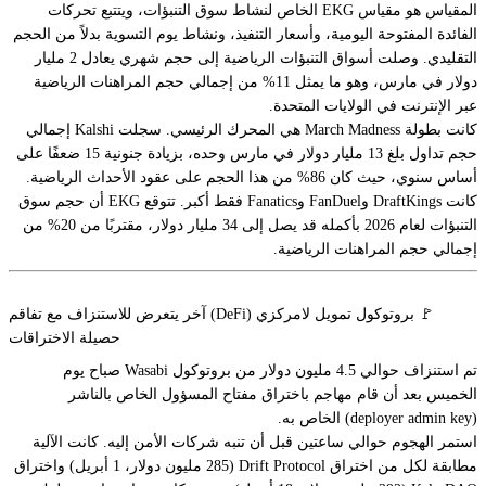
المقياس هو مقياس EKG الخاص لنشاط سوق التنبؤات، ويتتبع تحركات
الفائدة المفتوحة اليومية، وأسعار التنفيذ، ونشاط يوم التسوية بدلاً من الحجم
التقليدي. وصلت أسواق التنبؤات الرياضية إلى حجم شهري يعادل 2 مليار
دولار في مارس، وهو ما يمثل 11% من إجمالي حجم المراهنات الرياضية
عبر الإنترنت في الولايات المتحدة.
كانت بطولة March Madness هي المحرك الرئيسي. سجلت Kalshi إجمالي
حجم تداول بلغ 13 مليار دولار في مارس وحده، بزيادة جنونية 15 ضعفًا على
أساس سنوي، حيث كان 86% من هذا الحجم على عقود الأحداث الرياضية.
كانت DraftKings وFanDuel وFanatics فقط أكبر. تتوقع EKG أن حجم سوق
التنبؤات لعام 2026 بأكمله قد يصل إلى 34 مليار دولار، مقتربًا من 20% من
إجمالي حجم المراهنات الرياضية.
🚩 بروتوكول تمويل لامركزي (DeFi) آخر يتعرض للاستنزاف مع تفاقم
حصيلة الاختراقات
تم استنزاف حوالي 4.5 مليون دولار من بروتوكول Wasabi صباح يوم
الخميس بعد أن قام مهاجم باختراق مفتاح المسؤول الخاص بالناشر
(deployer admin key) الخاص به.
استمر الهجوم حوالي ساعتين قبل أن تنبه شركات الأمن إليه. كانت الآلية
مطابقة لكل من اختراق Drift Protocol (285 مليون دولار، 1 أبريل) واختراق