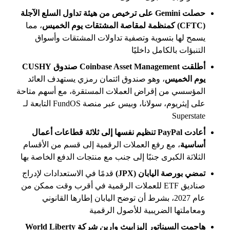
حصلت Gemini على ترخيص من هيئة تداول السلع الآجلة
(CFTC) كمنظمة لمقاصة المشتقات يوم الخميس
، مما
يسمح لها بتسوية وتصفية تداولات المشتقات وأسواق
التنبؤات بالكامل داخليًا
أطلقت Coinbase Asset Management صندوق CUSHY
يوم الخميس
، وهو صندوق ائتمان رمزي يستهدف العائد
المؤسسي من إقراض العملات المستقرة، مع أسهم متاحة
على إيثريوم، سولانا، وبيس عبر منصة FundOS التابعة لـ
Superstate
أعادت PayPal تنظيم نفسها إلى ثلاثة قطاعات أعمال
أساسية
، مع رفع العملات الرقمية إلى قسم من الأقسام
الثلاثة الكبرى جنبًا إلى جنب مع منتجات الدفع الخاصة بها
تمضي بورصة اليابان (JPX)
قدمًا في الاستعدادات لإدراج
صناديق ETF للعملات الرقمية في أقرب وقت ممكن من
عام 2027، بشرط أن توضح اليابان إطارها القانوني
ومعاملتها الضريبية للأصول الرقمية
هاجمت السيناتور إليزابيث وارين شركة World Liberty