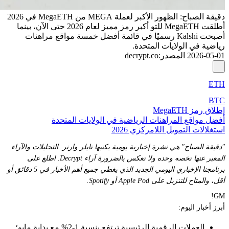
دقيقة الصباح: الظهور الأكبر لعملة MEGA من MegaETH في 2026
أطلقت MegaETH للتو أكبر رمز مميز لعام 2026 حتى الآن، بينما
أصبحت Kalshi رسميًا في قائمة أفضل خمسة مواقع مراهنات
رياضية في الولايات المتحدة.
2026-05-01
المصدر
:
decrypt.co
ETH
BTC
إطلاق رمز MegaETH
أفضل مواقع المراهنات الرياضية في الولايات المتحدة
استغلالات التمويل اللامركزي 2026
"دقيقة الصباح" هي نشرة إخبارية يومية يكتبها
تايلر وارنر
. التحليلات والآراء
المعبر عنها تخصه وحده ولا تعكس بالضرورة آراء Decrypt.
اطلع على
برنامجنا الإخباري اليومي الجديد الذي يغطي جميع أهم الأخبار في 5 دقائق أو
أقل، والمتاح للتنزيل على Apple Pod أو Spotify.
GM!
أبرز أخبار اليوم:
العملات الرقمية الرئيسية ترتفع بنسبة 1-2% مع بداية مايو؛