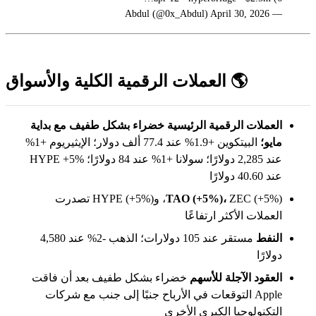
— Abdul (@0x_Abdul) April 30, 2026
🌎 العملات الرقمية الكلية والأسواق
العملات الرقمية الرئيسية خضراء بشكل طفيف مع بداية
مايو؛
البيتكوين +1.9% عند 77.4 ألف دولار؛ الإيثيريوم +1%
عند 2,285 دولارًا؛ سولانا +1% عند 84 دولارًا؛ HYPE +5%
عند 40.60 دولارًا
TAO (+5%)،
ZEC (+5%)، وHYPE (+5%) تصدرت
العملات الأكثر ارتفاعًا
النفط
مستقر عند 105 دولارات؛ الذهب -2% عند 4,580
دولارًا
العقود الآجلة للأسهم
خضراء بشكل طفيف بعد أن فاقت
Apple التوقعات في الأرباح جنبًا إلى جنب مع شركات
التكنولوجيا الكبرى الأخرى