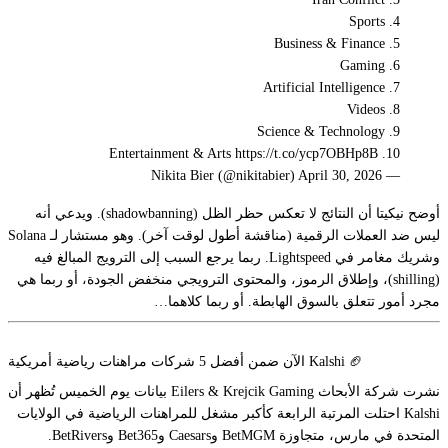
4. Sports
5. Business & Finance
6. Gaming
7. Artificial Intelligence
8. Videos
9. Science & Technology
10. Entertainment & Arts https://t.co/ycp7OBHp8B
— Nikita Bier (@nikitabier) April 30, 2026
أوضح نيكيتا أن النتائج لا تعكس حظر الظل (shadowbanning). ويدعي أنه
ليس ضد العملات الرقمية (مناقشة أطول لوقت آخر). وهو مستشار لـ Solana
وشريك مغامر في Lightspeed. ربما يرجع السبب إلى الترويج المبالغ فيه
(shilling)، وإطلاق الرموز، والمحتوى الترويجي منخفض الجودة، أو ربما هي
مجرد أمور تتعلق بالسوق الهابطة. أو ربما كلاهما…
🏈 Kalshi الآن ضمن أفضل 5 شركات مراهنات رياضية أمريكية
نشرت شركة الأبحاث Eilers & Krejcik Gaming بيانات يوم الخميس تُظهر أن
Kalshi احتلت المرتبة الرابعة كأكبر مشغل للمراهنات الرياضية في الولايات
المتحدة في مارس، متجاوزة BetMGM وCaesars وBet365 وBetRivers.