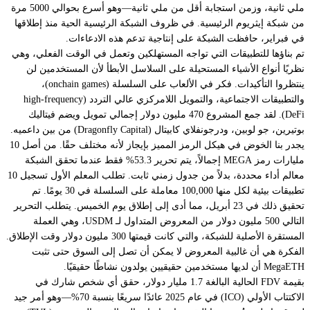
ملي ثانية، وزمن استجابة أقل من ملي ثانية—وهو أسرع بحوالي 5000 مرة
من شبكة إيثريوم الرئيسية. في ظروف الشبكة الرئيسية الحية منذ إطلاقها
في فبراير، حافظت الشبكة على إنتاجية تدعم هذه الادعاءات.
تم بناؤها للتطبيقات التي تواجه المستهلكين وتعمل في الوقت الفعلي، وهي
نظريًا أنواع الأشياء المستحيلة على السلاسل الأبطأ لأن المستخدمين لن
ينتظروا التأكيدات. فكر في الألعاب على السلسلة (onchain games)،
والتطبيقات الاجتماعية، والتمويل اللامركزي عالي التردد (high-frequency
DeFi). لقد جمع المشروع 470 مليون دولار إجمالي تمويل ويضم فيتاليك
بوتيرين، جو لوبين، ودرجونفلاي كابيتال (Dragonfly Capital) من بين داعميه.
يجدر بنا الخوض في هيكل الرمز المميز بإيجاز لأنه مختلف حقًا. من أصل 10
مليارات رمز MEGA إجمالاً، يتم تحرير 53.3% فقط عندما تحقق الشبكة
معالم أداء محددة، بدلاً من جدول زمني ثابت. تطلب المعلم الأول تسجيل 10
تطبيقات بيئية لكل منها 100,000 معاملة على السلسلة في 30 يومًا. تم
تحقيق ذلك في 23 أبريل، مما أدى إلى إطلاق يوم الخميس. يتطلب التحرير
التالي 500 مليون دولار من المعروض المتداول لـ USDM، وهي العملة
المستقرة الأصلية للشبكة، والتي كانت قيمتها 300 مليون دولار وقت الإطلاق.
الفكرة هي أن غالبية المعروض لا يمكن أن تصل إلى السوق حتى تثبت
MegaETH أن لديها مستخدمين حقيقيين يولدون نشاطًا حقيقيًا.
بقيمة FDV الحالية البالغة 1.7 مليار دولار، حقق أي شخص شارك في
الاكتتاب الأولي (ICO) في عام 2025 عائدًا سريعًا بنسبة 70%—وهو أمر جيد