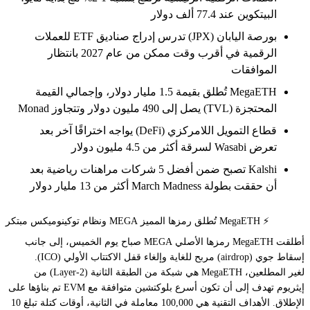
البيتكوين عند 77.4 ألف دولار
بورصة اليابان (JPX) تدرس إدراج صناديق ETF للعملات
الرقمية في أقرب وقت ممكن من عام 2027 بانتظار
الموافقات
MegaETH تُطلق بقيمة 1.5 مليار دولار، وإجمالي القيمة
المحتجزة (TVL) يصل إلى 490 مليون دولار وتتجاوز Monad
قطاع التمويل اللامركزي (DeFi) يواجه اختراقًا آخر بعد
تعرض Wasabi لسرقة أكثر من 4.5 مليون دولار
Kalshi تصبح ضمن أفضل 5 شركات مراهنات رياضية بعد
أن حققت بطولة March Madness أكثر من 13 مليار دولار
⚡️ MegaETH تُطلق رمزها المميز MEGA ونظام توكينوميكس مبتكر
أطلقت MegaETH رمزها الأصلي MEGA صباح يوم الخميس، إلى جانب
إسقاط جوي (airdrop) مربح للغاية وإلغاء قفل الاكتتاب الأولي (ICO).
لغير المطلعين، MegaETH هي شبكة من الطبقة الثانية (Layer-2) من
إيثريوم تهدف إلى أن تكون أسرع بلوكتشين متوافقة مع EVM تم بناؤها على
الإطلاق. الأهداف التقنية هي 100,000 معاملة في الثانية، أوقات كتلة تبلغ 10