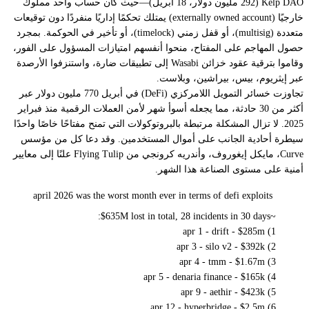
Kelp DAO (292 مليون دولار، 18 أبريل)—حيث كان حساب واحد مملوك
خارجيًا (externally owned account) يمتلك تحكمًا إداريًا منفردًا دون توقيعات
متعددة (multisig)، أو قفل زمني (timelock)، أو تأخير في الحوكمة. بمجرد
حصول المهاجم على المفتاح، منحوا أنفسهم امتيازات المسؤول على الفور،
وقاموا بترقية عقود خزائن Wasabi إلى تطبيقات ضارة، واستنزفوا الأرصدة
عبر إيثريوم، بيس، بيراشين، وبلاست.
تجاوزت خسائر التمويل اللامركزي (DeFi) في أبريل 770 مليون دولار عبر
أكثر من 30 حادثة، مما يجعله أسوأ شهر لأمن العملات الرقمية منذ فبراير
2025. لا تزال المشكلة مرتبطة بالبروتوكولات التي تمنح مفتاحًا خاصًا واحدًا
سيطرة أحادية الجانب على أموال المستخدمين. وقد دعا كل من مؤسس
Curve، مايكل إيغوروف، وأندريه كرونجي من Flying Tulip علنًا إلى معايير
أمنية على مستوى الصناعة هذا الشهر.
april 2026 was the worst month ever in terms of defi exploits
~$635M lost in total, 28 incidents in 30 days:
1) apr 1 - drift - $285m
2) apr 3 - silo v2 - $392k
3) apr 4 - tmm - $1.67m
4) apr 5 - denaria finance - $165k
5) apr 9 - aethir - $423k
6) apr 12 - hyperbridge - $2.5m…