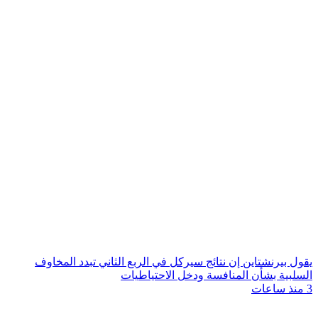
يقول بيرنشتاين إن نتائج سيركل في الربع الثاني تبدد المخاوف
السلبية بشأن المنافسة ودخل الاحتياطيات
3 منذ ساعات