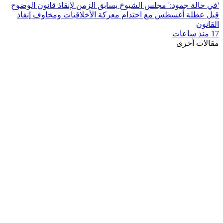
'في حالة جمود:' مجلس الشيوخ يسابق الزمن لإنقاذ قانون الوضوح
قبل عطلة أغسطس مع احتدام معركة الأخلاقيات ومخاوف إنفاذ
القانون
17 منذ ساعات
مقالات أخرى