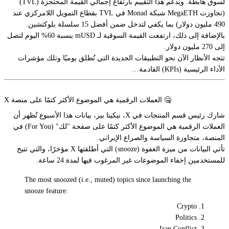
لسوق هابطة. ويُدعم هذا التقييم بارتفاع إجمالي القيمة المحتجزة (TVL)
(تجاوزت MegaETH شبكة Monad في TVL بقطاع التمويل اللامركزي عند
490 مليون دولار) بما يكفي لتدخل ضمن أفضل 15 سلسلة بلوكتشين.
بالإضافة إلى ذلك، ارتفعت القيمة السوقية لـ mUSD بنسبة 60% اليوم لتصل
إلى 270 مليون دولار.
تتجه الأنظار الآن نحو التطبيقات الجديدة التي تُطلق يوميًا وتلك مؤشرات
الأداء الرئيسية (KPIs) القادمة…
🤐 العملات الرقمية هي الموضوع الأكثر كتمًا على منصة X
شارك رئيس قسم المنتجات في X، نيكيتا بير، بيانات هذا الأسبوع تُظهر أن
العملات الرقمية هي الموضوع الأكثر كتمًا على صفحة "لك" (For You) في
المنصة، متجاوزة السياسة والصراع الإيراني.
تأتي البيانات من ميزة الغفوة (snooze) التي أطلقتها X مؤخرًا، والتي تتيح
للمستخدمين إخفاء الموضوعات غير المرغوب فيها لمدة 24 ساعة.
The most snoozed (i.e., muted) topics since launching the
snooze feature:
1. Crypto
2. Politics
3. Iran Conflict