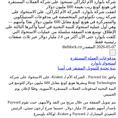
شركة بايوارد الأم لكراكن تستحوذ على شركة العملات المستقرة
في هونغ كونغ ريب بقيمة 600 مليون دولار
اتفقت شركة بايوارد، الشركة الأم لكراكن، على الاستحواذ على
شركة رييب تكنولوجيز المتخصصة في مدفوعات الستيبلكوين
والمتمركزة في هونغ كونغ مقابل 600 مليون دولار نقدًا وأسهم —
وهي أول عملية استحواذ للبنية التحتية في آسيا وأكبرها الثالثة على
الإطلاق. توسع هذه الصفقة سلسلة من عمليات الاستحواذ التي
كلفت بايوارد حتى الآن أكثر من 2.6 مليار دولار عبر ثلاث صفقات
رئيسية فقط.
2026-05-07
المصدر
:
theblock.co
مدفوعات العملة المستقرة
استحواذ بايوارد
بنية تحتية للتمويل المشفر في آسيا
وافق Payward Inc.، الشركة الأم لـ Kraken، على الاستحواذ على شركة
Reap Technologies ومقرها هونغ كونغ مقابل 600 مليون دولار للتوسع في
البنية التحتية لمدفوعات العملات المستقرة الآسيوية، وفقًا لإعلان يوم
الخميس.
يتم تمويل الصفقة من خلال مزيج من النقد والأسهم، حيث تقوم Payward
بإصدار أسهم بتقييم 20 مليار دولار، حسبما صرح أرجون سيثي، الرئيس
التنفيذي المشارك لـ Payward و Kraken، لوكالة بلومبرغ.