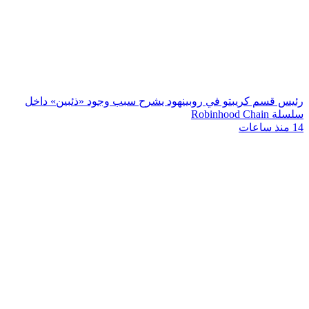
رئيس قسم كريبتو في روبينهود يشرح سبب وجود «ذئبين» داخل
سلسلة Robinhood Chain
14 منذ ساعات