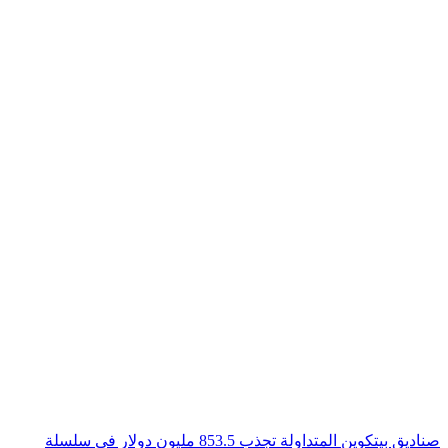
صناديق بيتكوين المتداولة تجذب 853.5 مليون دولار في سلسلة