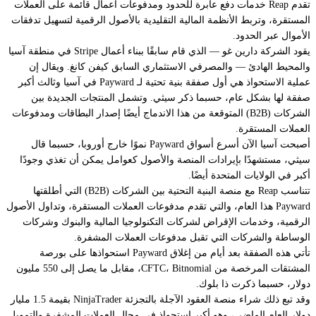
تقدم Reap خدمات دفع عابرة للحدود ومدفوعات أعمال قائمة على العملات
المستقرة، وتربط الأنظمة المالية التقليدية بالأصول الرقمية لتسهيل تدفقات
الأموال عبر الحدود.
يقود الشركة دارين غو — الذي قام سابقًا ببناء أعمال Stripe في منطقة آسيا
والمحيط الهادئ — والمصرفي الاستثماري السابق كيفن كانغ. ويقال إن
عملية الاستحواذ هي أول صفقة بنية تحتية لـ Payward في آسيا وثالث أكبر
صفقة لها بشكل عام، حسبما ذكر سيثي. وتشمل المنتجات الجديدة بين
الشركات (B2B) المتوقعة من هذا الاندماج أيضًا إصدار البطاقات ومدفوعات
العملات المستقرة.
أصبحت آسيا الآن أسرع أسواق Payward نموًا خارج أوروبا، حسبما قال
سيثي، مستشهدًا بإيرادات المنصة والأصول كعوامل يمكن أن تغذي وجودًا
أكبر في الولايات المتحدة أيضًا.
تتناسب Reap مع منصة البنية التحتية بين الشركات (B2B) التي أطلقتها
Payward هذا العام، والتي تقدم مدفوعات العملات المستقرة، وتداول الأصول
الرقمية، وخدمات الإقراض لشركات التكنولوجيا المالية والبنوك وشركات
الوساطة والشركات التي تقبل مدفوعات العملات المشفرة.
تأتي هذه الصفقة بعد أيام من إغلاق Payward استحواذها على بورصة
المشتقات المرخصة من CFTC، Bitnomial، مقابل ما يصل إلى 550 مليون
دولار، حسبما ذكرت ذا بلوك.
وقد تبع ذلك شراء منصة العقود الآجلة بالتجزئة NinjaTrader بقيمة 1.5 مليار
دولار العام الماضي، وهو أكبر استحواذ في مجال العملات المشفرة والتمويل