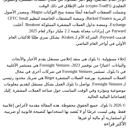
التقليدي (crypto-TradFi) على الإطلاق في ذلك الوقت.
وشملت الصفقات السابقة أيضًا منصة منح التوكنات Magna، ومصدر الأصول
الرمزية Backed Finance، ومنصة المشتقات الخاضعة لتنظيم CFTC Small
Exchange، ومنصة تداول العملات المشفرة المملوكة Breakout. أعلنت
Payward عن إيرادات معدلة بقيمة 2.2 مليار دولار لعام 2025.
قدمت Payward، الشركة الأم لـ Kraken، بشكل سري طلبًا للاكتتاب العام
الأولي في أواخر العام الماضي.
إخلاء مسؤولية: ذا بلوك هي منفذ إعلامي مستقل يقدم الأخبار والأبحاث
والبيانات. اعتبارًا من نوفمبر 2023، Foresight Ventures هي مستثمر الأغلبية
في ذا بلوك. تستثمر Foresight Ventures في شركات أخرى في مجال
العملات المشفرة. بورصة العملات المشفرة Bitget هي شريك محدود رئيسي
لـ Foresight Ventures. تواصل ذا بلوك العمل بشكل مستقل لتقديم معلومات
موضوعية ومؤثرة وفي الوقت المناسب حول صناعة العملات المشفرة. إليك
إفصاحاتنا المالية الحالية.
© 2026 ذا بلوك. جميع الحقوق محفوظة. هذه المقالة مقدمة لأغراض إعلامية
فقط. وهي ليست عرضًا أو لا يُقصد بها استخدامها كنصيحة قانونية أو ضريبية
أو استثمارية أو مالية أو غيرها.
الأكثر قراءة