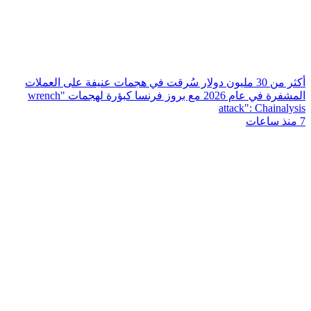
أكثر من 30 مليون دولار سُرقت في هجمات عنيفة على العملات
المشفرة في عام 2026 مع بروز فرنسا كبؤرة لهجمات "wrench
attack": Chainalysis
7 منذ ساعات