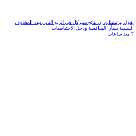
يقول بيرنشتاين إن نتائج سيركل في الربع الثاني تبدد المخاوف
السلبية بشأن المنافسة ودخل الاحتياطيات
7 منذ ساعات