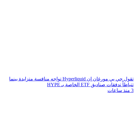
تقول جي بي مورغان إن Hyperliquid تواجه منافسة متزايدة بينما
تتباطأ تدفقات صناديق ETF الخاصة بـ HYPE
3 منذ ساعات