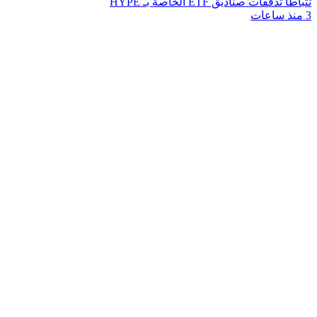
تتباطأ تدفقات صناديق ETF الخاصة بـ HYPE
3 منذ ساعات