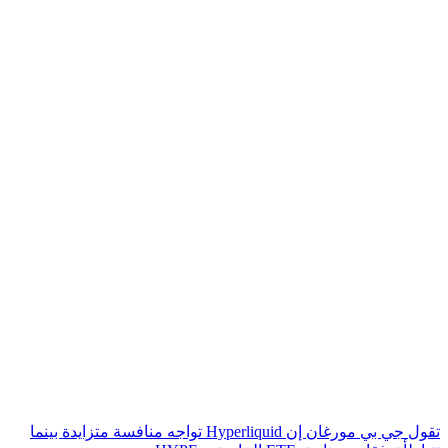
تقول جي بي مورغان إن Hyperliquid تواجه منافسة متزايدة بينما