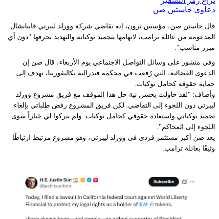
نزاع رمز التشفير
دعاوى جاستين صن
قال جاستن صن، مؤسس ترون، إنه يقاضي شركة وورلد ليبرتي فاينانشال
المدعومة من عائلة ترامب، لاتهامها بتجميد توكناته والتهديد بحرقها "دون أي
مبرر مناسب".
وفي منشور على وسائل التواصل الاجتماعي يوم الأربعاء، قال صن إن
الدعوى القضائية، التي رُفعت في محكمة فيدرالية بكاليفورنيا، تهدف إلى
حماية حقوقه كحامل توكنات.
وأضاف: "لقد حاولت بحسن نية حل هذا الموقف مع فريق مشروع وورلد
ليبرتي دون اللجوء إلى التقاضي. لكن فريق المشروع رفض طلباتي بإلغاء
تجميد توكناتي واستعادة حقوقي كحامل توكنات. ولم يتركوا لي خياراً سوى
اللجوء إلى المحاكم".
يعد صن أكبر مستثمر فردي في وورلد ليبرتي، وهو مشروع مرتبط ارتباطًا
وثيقًا بعائلة ترامب.