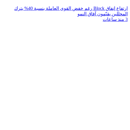
ارتفاع إنفاق Block رغم خفض القوى العاملة بنسبة 40% يترك
المحللين يقيّمون آفاق النمو
3 منذ ساعات