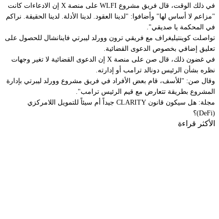
في ذلك الوقت، قال فريق مشروع WLFI على منصة X إن الادعاءات كانت
"مزاعم لا أساس لها" وأضافوا: "لدينا العقود. لدينا الأدلة. لدينا الحقيقة. نراكم
في المحكمة يا صديقي".
تواصلت كوينتيليغراف مع فريقي ترون وورلد ليبرتي فاينانشال للحصول على
تعليق إضافي بخصوص الدعوى القضائية.
في غضون ذلك، قال صن على منصة X إن الدعوى القضائية لا تغير وجهات
نظره بشأن الرئيس دونالد ترامب أو إدارته.
وقال صن: "للأسف، قام بعض الأفراد في فريق مشروع وورلد ليبرتي بإدارة
المشروع بطريقة تتعارض مع قيم الرئيس ترامب".
مجلة: هل سيكون قانون CLARITY جيداً أم سيئاً للتمويل اللامركزي
(DeFi)؟
الأكثر قراءة