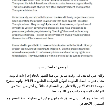
المصدر: جاستن صن
وكان صن قد هدد في وقت سابق من هذا الشهر باتخاذ إجراءات قانونية
بشأن فترات القفل الطويلة لتوكن الحوكمة الخاص بـ WLFI، واتهم مقترح
حوكمة WLFI الأخير بالافتقار إلى الشفافية، قائلاً إن أكثر من 76% من
التوكنات المصوتة جاءت من 10 محافظ.
ذات صلة: وورلد ليبرتي تحرق 47 مليون توكن في محاولة لضخ السعر مع
استمرار الانخفاض