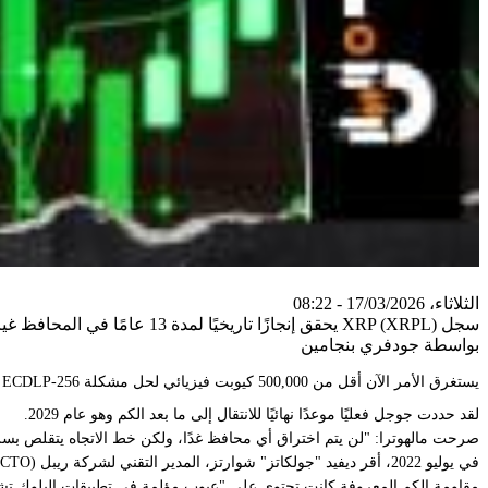
الثلاثاء، 17/03/2026 - 08:22
سجل XRP (XRPL) يحقق إنجازًا تاريخيًا لمدة 13 عامًا في المحافظ غير الفارغة مع ذروة الاعتماد
بواسطة جودفري بنجامين
يستغرق الأمر الآن أقل من 500,000 كيوبت فيزيائي لحل مشكلة ECDLP-256 على الأجهزة فائقة التوصيل، وهو ما يمثل انخفاضًا بنحو 20 ضعفًا عن التقديرات السابقة.
لقد حددت جوجل فعليًا موعدًا نهائيًا للانتقال إلى ما بعد الكم وهو عام 2029.
صرحت مالهوترا: "لن يتم اختراق أي محافظ غدًا، ولكن خط الاتجاه يتقلص بسر
مقاومة الكم المعروفة كانت تحتوي على "عيوب مؤلمة في تطبيقات البلوك تش