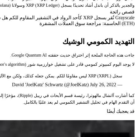
والجدير بالذكر أن باندل أشاد تحديدًا بسجل XRP (XRP Ledger) وسولانا (Solana) لاتخاذهما زمام المبادرة بالفعل وتجربتهما التشفير المقاوم للكم (PQC).
قصص رائجة
(ETH) الحاسمة: مراجعة سوق العملات المشفرة
التهديد الكمومي الوشيك
جاءت هذه الحاجة الملحة إثر اختراق حديث حققته Google Quantum AI.
لا يوجد اليوم كمبيوتر كمومي قادر على تشغيل خوارزمية شور (Shor's algorithm) على نطاق واسع، ولكن التكنولوجيا تتقدم "بقفزات منفصلة".
سجل XRP (XRPL) ليس مقاومًا للكم. يمكن جعله كذلك، ولكن مع الآليات الحالية لدينا، ستكون النتيجة سيئة نوعًا ما لأن خوارزميات مقاومة الكم التي نعرفها جميعًا لديها عيوب مؤلمة في تطبيقات البلوك تشين. ...
— David 'JoelKatz' Schwartz (@JoelKatz) July 26, 2022
أن التقدم الهام في تحليل التشفير الكمومي لم يعد علنيًا بالكامل.
قد يعجبك أيضًا