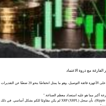
عة أكبر مما هو عليه استعداد معظم الصناعة."
في يوليو 2022، أقر ديفيد "جولكاتز" شوارتز، المدير التقني لشركة ريبل (Ripple CTO
ين".