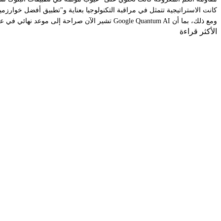
كانت الاستراتيجية تتمثل في مراقبة التكنولوجيا بعناية و"تطبيق أفضل خوارزميات مقاومة الكم كلما بدا أن الخطر سيظهر ف
ومع ذلك، بما أن Google Quantum AI تشير الآن صراحة إلى موعد نهائي في عام 2029، فقد حان هذا الإطار الزمني الذي يبلغ خمس سنوات رسميًا.
الأكثر قراءة