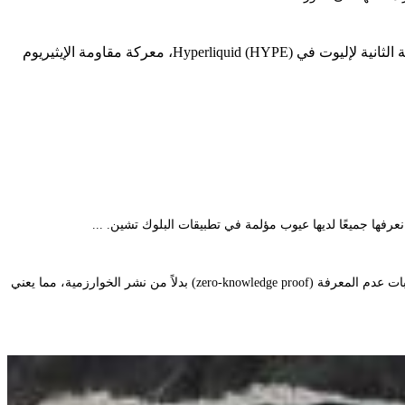
Grayscale تُقر بسجل XRP كأحد الرواد في التشفير المقاوم للكم هل سيصمد سعر البيتكوين عند 70,000 دولار للمرة الثالثة؟ الموجة الصعودية الثانية لإليوت في Hyperliquid (HYPE)، معركة مقاومة الإيثيريوم
كما أشارت آانشال مالهوترا، رئيسة قسم الأبحاث في ريبل (Ripple)، مؤخرًا إلى هذا التطور. ولاحظت الباحثة أن جوجل قامت بالتحقق من النتيجة باستخدام إثبات عدم المعرفة (zero-knowledge proof) بدلاً من نشر الخوارزمية، مما يعني