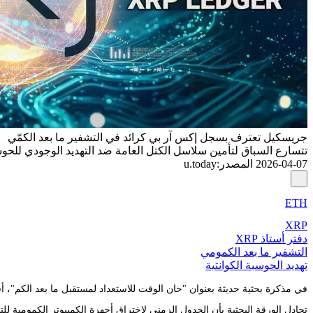
جريسكيل تعترف بسجل إكس آر بي كرائد في التشفير ما بعد الكمّي
تتسارع السباق لتأمين سلاسل الكتل العامة ضد التهديد الوجودي للحوسبة الكمومية، ويتم الاعت
2026-04-07
المصدر
:
u.today
ETH
XRP
دفتر أستاذ XRP
التشفير ما بعد الكمومي
تهديد الحوسبة الكوانتية
في مذكرة بحثية حديثة بعنوان "حان الوقت للاستعداد لمستقبل ما بعد الكم"، أقر زاك باندل، رئيس قسم الأبحاث في le
تجادل الورقة البحثية بأن الجدول الزمني لاختراق أجهزة الكمبيوتر الكمومية 