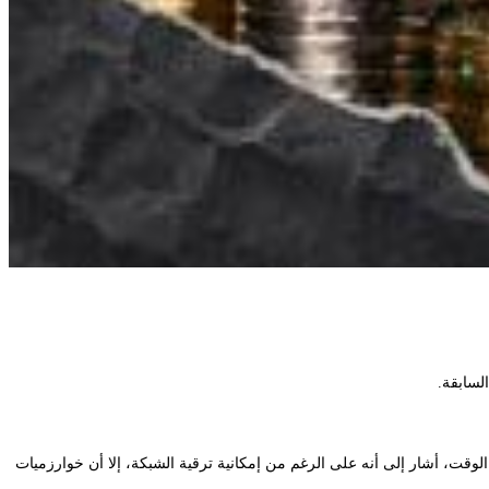
)، بأن سجل XRP (XRPL) لم يكن مقاومًا للكم بشكل أساسي. في ذلك الوقت، أشار إلى أنه على الرغم من إمكانية ترقية الشبكة، إلا أن خوارزميات