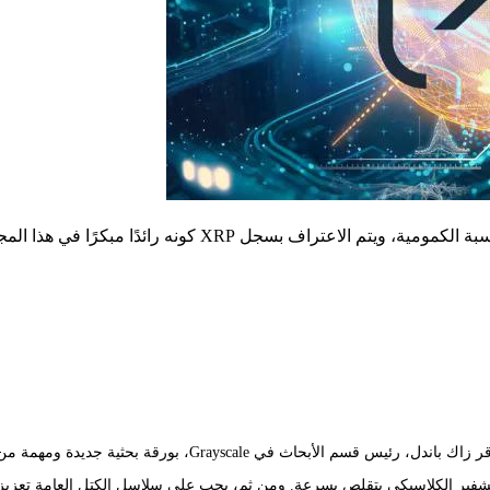
راف بسجل XRP كونه رائدًا مبكرًا في هذا المجال.
Graysca، بورقة بحثية جديدة ومهمة من Google Quantum AI.
للتشفير الكلاسيكي يتقلص بسرعة. ومن ثم، يجب على سلاسل الكتل العامة تعزيز 