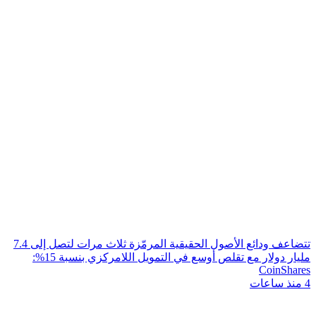
تتضاعف ودائع الأصول الحقيقية المرمّزة ثلاث مرات لتصل إلى 7.4
مليار دولار مع تقلص أوسع في التمويل اللامركزي بنسبة 15%:
CoinShares
4 منذ ساعات