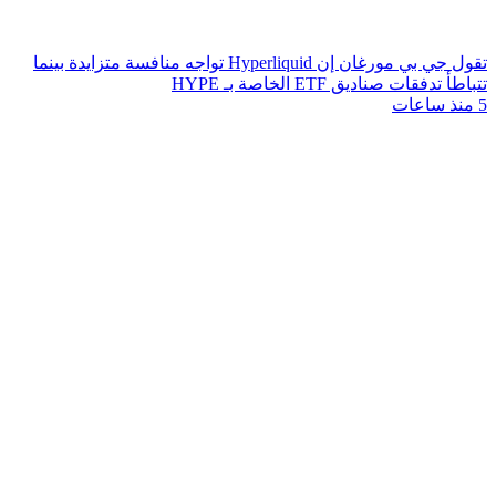
تقول جي بي مورغان إن Hyperliquid تواجه منافسة متزايدة بينما
تتباطأ تدفقات صناديق ETF الخاصة بـ HYPE
5 منذ ساعات