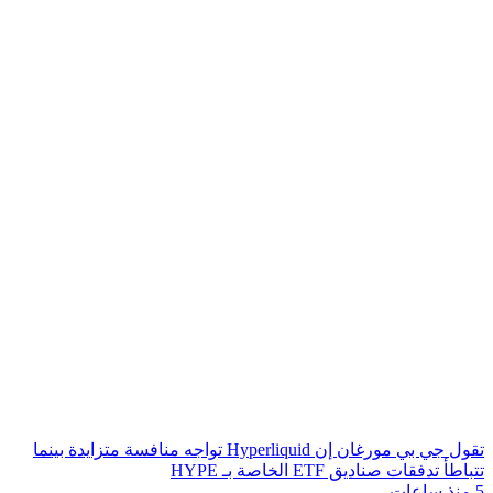
تقول جي بي مورغان إن Hyperliquid تواجه منافسة متزايدة بينما
تتباطأ تدفقات صناديق ETF الخاصة بـ HYPE
5 منذ ساعات