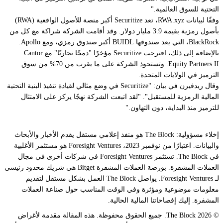
التحتية للسوق العالمية."
وفقًا لبيانات RWA.xyz، تعد Securitize أكبر منصة للأصول الواقعية (RWA)
بأصول رمزية بقيمة 3.9 مليار دولار. وقد أقامت الشركة شراكة مع كل من
BlackRock، التي يعد صندوقها BUIDL أكبر صندوق رمزي، ومع Apollo.
بالإضافة إلى ذلك، اقترحت Securitize مؤخرًا "دمجًا تجاريًا" مع Cantor
Equity Partners II. وتستحوذ الشركة على ما يقرب من 70% من سوق
الترميز في الولايات المتحدة.
وقال ريدفيرن في بيان: "Securitize في وضع مثالي لقيادة تنفيذ البنية التحتية
المالية الرمزية للمستقبل". "لقد اتبعت الشركة نهجًا يركز على الامتثال
للترميز منذ البداية، دون التهاون."
إخلاء مسؤولية: The Block هو منفذ إعلامي مستقل يقدم الأخبار والأبحاث
والبيانات. اعتبارًا من نوفمبر 2023، Foresight Ventures هو مستثمر الأغلبية
في The Block. تستثمر Foresight Ventures في شركات أخرى في مجال
العملات المشفرة. بورصة العملات المشفرة Bitget هي شريك محدود رئيسي
لـ Foresight Ventures. يواصل The Block العمل بشكل مستقل لتقديم
معلومات موضوعية ومؤثرة وفي الوقت المناسب حول صناعة العملات
المشفرة. إليك إفصاحاتنا المالية الحالية.
© 2026 The Block. جميع الحقوق محفوظة. هذه المقالة مقدمة لأغراض