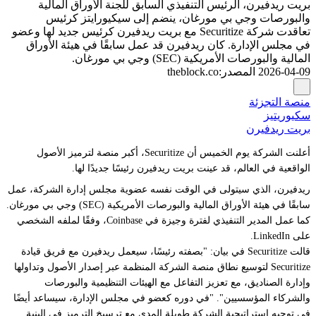
بريت ريدفيرن، الرئيس التنفيذي السابق للجنة الأوراق المالية
والبورصات وجي بي مورغان، ينضم إلى سيكيورايتز كرئيس
تعاقدت شركة Securitize مع بريت ريدفيرن كرئيس جديد لها وعضو
في مجلس الإدارة. كان ريدفيرن قد عمل سابقًا في هيئة الأوراق
المالية والبورصات الأمريكية (SEC) وجي بي مورغان.
2026-04-09
المصدر
:
theblock.co
منصة التجزئة
سكيوريتيز
بريت ريدفيرن
أعلنت الشركة يوم الخميس أن Securitize، أكبر منصة لترميز الأصول
الواقعية في العالم، قد عينت بريت ريدفيرن رئيسًا جديدًا لها.
ريدفيرن، الذي سيتولى في الوقت نفسه عضوية مجلس إدارة الشركة، عمل
سابقًا في هيئة الأوراق المالية والبورصات الأمريكية (SEC) وجي بي مورغان.
كما عمل المدير التنفيذي لفترة وجيزة في Coinbase، وفقًا لملفه الشخصي
على LinkedIn.
قالت Securitize في بيان: "بصفته رئيسًا، سيعمل ريدفيرن مع فريق قيادة
Securitize لتوسيع نطاق منصة الشركة المنظمة عبر إصدار الأصول وتداولها
وإدارة الصناديق، مع تعزيز التفاعل مع الهيئات التنظيمية والبورصات
والشركاء المؤسسيين". "في دوره كعضو في مجلس الإدارة، سيساعد أيضًا
في توجيه استراتيجية الشركة طويلة المدى مع ترسيخ الترميز في البنية