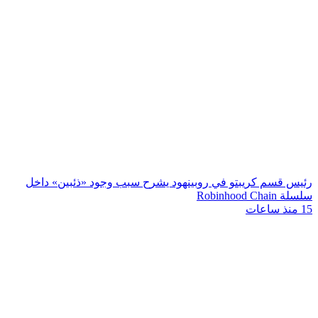
رئيس قسم كريبتو في روبينهود يشرح سبب وجود «ذئبين» داخل
سلسلة Robinhood Chain
15 منذ ساعات