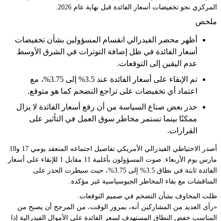
المركزي نحو تخفيضات أسعار الفائدة قبل نهاية عام 2026.
ملخص
أظهر محضر الفيدرالي انقسام المسؤولين بشأن تخفيضات
أسعار الفائدة في ظل إضافة التوترات في الشرق الأوسط
عدم اليقين إلى التوقعات.
تم الإبقاء على أسعار الفائدة عند 3.5% إلى 3.75%، مع
اعتماد أي تخفيضات على تراجع التضخم كما هو متوقع.
حذر بعض صناع السياسة من أن رفع أسعار الفائدة لا يزال
ممكنًا بينما تستمر مخاطر سوق العمل في التأثير على
القرارات.
أصدر الاحتياطي الفيدرالي الأمريكي تفاصيل اجتماعه المنعقد يومي 17 و18
مارس يوم الأربعاء. صوت المسؤولون بأغلبية 11 مقابل 1 للإبقاء على أسعار
الفائدة ثابتة في نطاق 3.5% إلى 3.75%، حيث سيطرت الحذر على
المناقشات مع بقاء المخاطر الجيوسياسية غير مؤكدة.
ظلت المخاوف بشأن التضخم في صميم التوقعات.
«رأى العديد من المشاركين أنه، بمرور الوقت، من المرجح أن يصبح من
المناسب خفض النطاق المستهدف لسعر الفائدة على الأموال الفيدرالية إذا