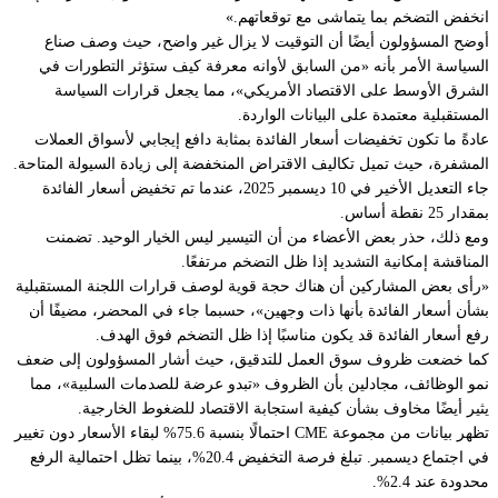
انخفض التضخم بما يتماشى مع توقعاتهم.»
أوضح المسؤولون أيضًا أن التوقيت لا يزال غير واضح، حيث وصف صناع
السياسة الأمر بأنه «من السابق لأوانه معرفة كيف ستؤثر التطورات في
الشرق الأوسط على الاقتصاد الأمريكي»، مما يجعل قرارات السياسة
المستقبلية معتمدة على البيانات الواردة.
عادةً ما تكون تخفيضات أسعار الفائدة بمثابة دافع إيجابي لأسواق العملات
المشفرة، حيث تميل تكاليف الاقتراض المنخفضة إلى زيادة السيولة المتاحة.
جاء التعديل الأخير في 10 ديسمبر 2025، عندما تم تخفيض أسعار الفائدة
بمقدار 25 نقطة أساس.
ومع ذلك، حذر بعض الأعضاء من أن التيسير ليس الخيار الوحيد. تضمنت
المناقشة إمكانية التشديد إذا ظل التضخم مرتفعًا.
«رأى بعض المشاركين أن هناك حجة قوية لوصف قرارات اللجنة المستقبلية
بشأن أسعار الفائدة بأنها ذات وجهين»، حسبما جاء في المحضر، مضيفًا أن
رفع أسعار الفائدة قد يكون مناسبًا إذا ظل التضخم فوق الهدف.
كما خضعت ظروف سوق العمل للتدقيق، حيث أشار المسؤولون إلى ضعف
نمو الوظائف، مجادلين بأن الظروف «تبدو عرضة للصدمات السلبية»، مما
يثير أيضًا مخاوف بشأن كيفية استجابة الاقتصاد للضغوط الخارجية.
تظهر بيانات من مجموعة CME احتمالًا بنسبة 75.6% لبقاء الأسعار دون تغيير
في اجتماع ديسمبر. تبلغ فرصة التخفيض 20.4%، بينما تظل احتمالية الرفع
محدودة عند 2.4%.