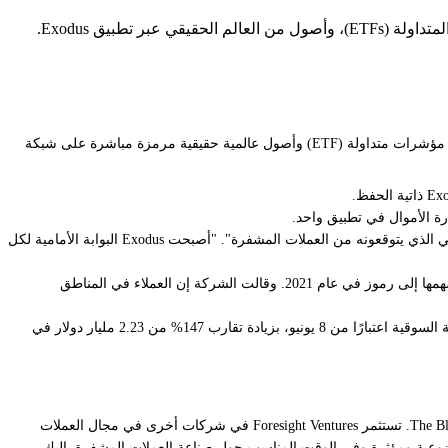
أطلقت شركة Exodus Movement Inc. منصة تداول رمزية في 12 يونيو بالشراكة مع Ondo Finance، مما يسمح للعملاء بشراء وبيع أكثر من 200 سهم وصندوق مؤشرات متداولة (ETF) وأصول عالمية حقيقية مرمزة مباشرة على شبكة
قال جيه بي ريتشاردسون، الرئيس التنفيذي لشركة Exodus: "للمرة الأولى، يمكن لعملائنا تداول وحيازة الأسهم الرمزية بنفس التحكم المباشر والوصول العالمي الذي يتوقعونه من العملات المشفرة". "أصبحت Exodus البوابة الأمامية لكل
تأسست Exodus في عام 2015 وتم إدراجها في بورصة NYSE American تحت رمز EXOD، وكانت من بين أولى الشركات المتداولة علنًا التي قامت بتحويل أسهمها إلى رموز في عام 2021. وقالت الشركة إن العملاء في المناطق
يأتي هذا التطور في الوقت الذي يتسارع فيه الطلب على الأسهم المرمزة. ووفقًا لبيانات The Block، وصل سوق الأسهم المرمزة إلى 5.5 مليار دولار من القيمة السوقية اعتبارًا من 8 يونيو، بزيادة تقارب 147% من 2.23 مليار دولار في
إخلاء مسؤولية: The Block هو منفذ إعلامي مستقل يقدم الأخبار والأبحاث والبيانات. اعتبارًا من نوفمبر 2023، Foresight Ventures هي المستثمر الأغلبية في The Block. تستثمر Foresight Ventures في شركات أخرى في مجال العملات
Foresigh. تواصل The Block العمل بشكل مستقل لتقديم معلومات موضوعية ومؤثرة وفي الوقت المناسب حول صناعة العملات المشفرة. إليك