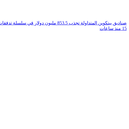
صناديق بيتكوين المتداولة تجذب 853.5 مليون دولار في سلسلة تدفقات داخلة استمرت خمسة أيام
15 منذ ساعات