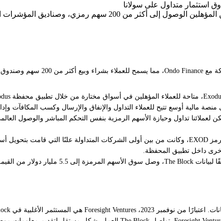
المشفرة. بورصة العملات المشفرة Bitget هي شريك محدود رئيسي لشركة t Ventures