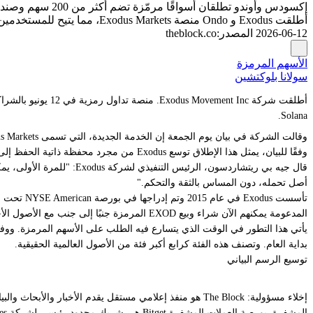
إكسودس وأوندو تطلقان أسواقًا مرمّزة تضم أكثر من 200 سهم وصندوق استثمار متداول على سولانا
أطلقت Exodus و Ondo منصة Exodus Markets، مما يتيح للمستخدمين المؤهلين الوصول إلى أكثر من 200 سهم رمزي، وصناديق المؤشرات المتداولة (ETFs)، وأصول من العالم الحقيقي عبر تطبيق Exodus.
2026-06-12
المصدر
:
theblock.co
الأسهم المرمزة
سولانا بلوكتشين
Solana.
وقالت الشركة في بيان يوم الجمعة إن الخدمة الجديدة، التي تسمى Exodus Markets، متاحة للعملاء المؤهلين في أسواق مختارة من خلال تطبيق محفظة Exodus ذاتية الحفظ.
وفقًا للبيان، يمثل هذا الإطلاق توسع Exodus من مجرد محفظة ذاتية الحفظ إلى منصة مالية أوسع تتيح للعملاء التداول والإنفاق والإرسال وكسب المكافآت وإدارة الأموال في تطبيق واحد.
أصل تحمله، دون المساس بالثقة والتحكم."
المدعومة يمكنهم الآن شراء وبيع EXOD المرمزة جنبًا إلى جنب مع الأصول الأخرى داخل تطبيق المحفظة.
بداية العام. وتصنف هذه الفئة كرابع أكبر فئة من الأصول العالمية الحقيقية.
توسيع الرسم البياني