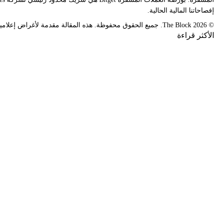
إفصاحاتنا المالية الحالية.
© 2026 The Block. جميع الحقوق محفوظة. هذه المقالة مقدمة لأغراض إعلامية فقط. وهي ليست عرضًا أو مخصصة للاستخدام كمشورة قانونية أو ضريبية أو استثمارية أو مالية أو غيرها.
الأكثر قراءة