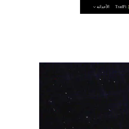
TradFi
الأحداثة