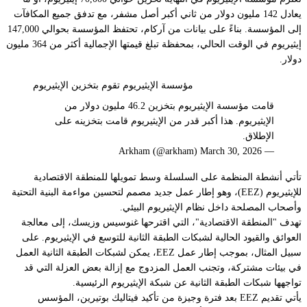
يعادل 142 مليون دولار من ثاني أكبر أصل مشفر، مع تدفق جميع المكافآت
إلى المؤسسة. بناءً على
بيانات من آركام
، تحتفظ المؤسسة بحوالي 147,000
إيثيريوم في الوقت الحالي، بمحفظة تبلغ قيمتها الإجمالية أكثر من 364 مليون
دولار.
مؤسسة الإيثيريوم تقوم بتخزين الإيثيريوم
قامت مؤسسة الإيثيريوم بتخزين 46.2 مليون دولار من
الإيثيريوم. هذا أكبر قدر من الإيثيريوم قامت بتخزينه على
الإطلاق.
— Arkham (@arkham) March 30, 2026
تأتي أنشطة المنظمة على السلسلة وسط
تمويلها للمنطقة الاقتصادية
للإيثيريوم
(EEZ)، وهو إطار عمل جديد مصمم لتحسين مواءمة البنية التحتية
وأصحاب المصلحة داخل نظام الإيثيريوم البيئي.
تهدف "المنطقة الاقتصادية"، التي اقترحها غنوسيس وزيسك، إلى معالجة
العوائق والقيود الحالية
لشبكات الطبقة الثانية للتوسع
في الإيثيريوم. على
سبيل المثال، بموجب إطار عمل EEZ، يمكن لشبكات الطبقة الثانية العمل
في بيئات مشتركة، وتجنب العمل المزدوج مع إزالة بعض العزلة التي قد
تواجهها شبكات الطبقة الثانية عن شبكة الإيثيريوم الرئيسية.
يأتي تقديم EEZ بعد فترة وجيزة من تأكيد فيتاليك بوتيرين، المؤسس