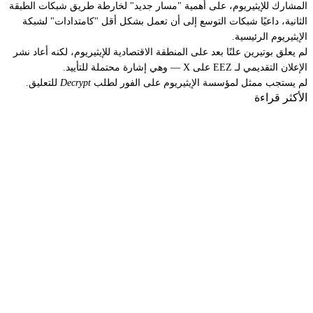
المشارك للإيثيريوم، على
أهمية "مسار جديد" لخارطة طريق شبكات الطبقة
الثانية
، داعيًا شبكات التوسع إلى أن تعمل بشكل أقل "كامتدادات" لشبكة
الإيثيريوم الرئيسية.
لم يعلق بوتيرين علنًا بعد على المنطقة الاقتصادية للإيثيريوم، لكنه
أعاد نشر
الإعلان التقديمي
لـ EEZ على X — وهي إشارة محتملة للتأييد.
لم يستجب ممثل لمؤسسة الإيثيريوم على الفور لطلب
Decrypt
للتعليق.
الأكثر قراءة