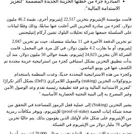
المبادرة جزء من خطتها الخزينة الجديدة المصممة "لتعزيز
الاستدامة المالية".
قامت
مؤسسة الإيثيريوم
بتخزين 22,517 إيثيريوم أخرى، بقيمة 46.2 مليون
دولار، كجزء من مبادرة التخزين التي أعلنت عنها سابقًا، وذلك وفقًا لبيانات
على السلسلة جمعتها شركة تحليلات البلوك تشين آركام إنتيليجنس.
تم
تخزين الدفعة الأخيرة في 11 معاملة منفصلة
، حيث تم تخزين 2,047
إيثيريوم، أو ما يقارب 4.2 مليون دولار، في كل مرة. في المجمل، قامت
الشركة الآن بتخزين 24,623 إيثيريوم، بقيمة حوالي 50 مليون دولار، منذ أن
بدأت بتطبيق التخزين بشكل استباقي كجزء من
استراتيجية خزينة مجددة تم
الكشف عنها في يونيو الماضي
.
وكجزء من هذه الاستراتيجية المحددة حديثًا، وعدت المنظمة
باستخدام
بروتوكولات التخزين (staking) والتمويل اللامركزي (DeFi) بشكل أكثر تكرارًا
"لتعزيز الاستدامة المالية ودعم فئة تطبيقية رئيسية تقدم وعد الوصول الآمن
وغير المصرح به إلى البنية التحتية الحضارية الأساسية."
يشير التخزين (Staking) إلى عملية قفل الرموز للمساعدة في التحقق من
صحة شبكة إثبات الحصة (proof-of-stake) للإيثيريوم، ويوفر مكافآت رمزية
من الإيثيريوم على شكل عائد لأولئك الذين يقومون بذلك. يتم حاليًا تخزين
حوالي 78 مليار دولار من الإيثيريوم في الشبكة.
تعتزم مؤسسة الإيثيريوم في النهاية تخزين حوالي 70,000 إيثيريوم، أو ما