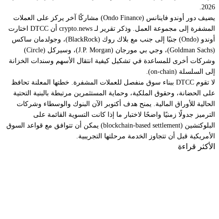
2026.
يضيف دور أوندو فاينانس (Ondo Finance) مشاركًا آخر يركز على العملات
المشفرة إلى مجموعة العمل. وذكر تقرير لـ crypto.news أن DTCC اختارت
أوندو (Ondo) جنبًا إلى جنب مع بلاك روك (BlackRock)، وجولدمان ساكس
(Goldman Sachs)، وجي بي مورجان (J.P. Morgan)، وسيركل (Circle)
وشركات أخرى للمساعدة في تشكيل كيفية انتقال الأسهم وسندات الخزانة
إلى السلسلة (on-chain).
لا تقوم DTCC ببناء سوق منفصل للعملات المشفرة. خطتها المعلنة تحافظ
على الحضانة، وحقوق الملكية، وحماية المستثمرين مرتبطة بالبنية التحتية
الحالية للأوراق المالية. يمنح هدف أكتوبر الآن البنوك والوسطاء وشركات
الترميز جدولًا زمنيًا واضحًا لاختبار ما إذا كانت التسوية القائمة على
البلوكتشين (blockchain-based settlement) يمكن أن تتوافق مع قواعد السوق
الأمريكية قبل أن تتجاوز الخدمة مرحلتها التجريبية.
الأكثر قراءة