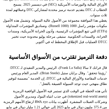
الأوراق المالية والبورصات الأمريكية (SEC) في ديسمبر 2025. يسمح
الخطاب لـ DTC بتقديم خدمة ترميز محددة لمشاركي DTC وعملائهم لمدة
ثلاث سنوات.
يغطي هذا الموافقة مجموعة من الأصول عالية السيولة. وتشمل هذه الأصول
مكونات مؤشر راسل 1000 (Russell 1000)، وصناديق المؤشرات المتداولة
(ETFs) التي تتبع المؤشرات الرئيسية، وأذون الخزانة الأمريكية، وسندات
الخزانة، والسندات الحكومية. ستبقى مرحلة يوليو محدودة حيث تختبر
DTCC العمليات قبل الإطلاق المخطط له في أكتوبر.
دفعة الترميز تقترب من الأسواق الأساسية
قال فرانك لا سالا (Frank La Salla)، الرئيس والمدير التنفيذي لـ DTCC:
"رؤيتنا تتحقق". وقال برايان ستيل (Brian Steele)، المدير العام ورئيس
خدمات المقاصة والأوراق المالية في DTCC، إن الخدمة "مصممة لتوفير
نطاق منهجي حيث توجد السيولة العميقة بالفعل".
تأتي هذه الخطة في الوقت الذي تستمر فيه الأصول الواقعية الرمزية
(tokenized real-world assets) في جذب انتباه البنوك ومديري الأصول
وشركات العملات المشفرة. أظهرت بيانات RWA.xyz ارتفاع الأسهم الرمزية
من 375.4 مليون دولار في مايو 2025 إلى حوالي 1.21 مليار دولار في مايو