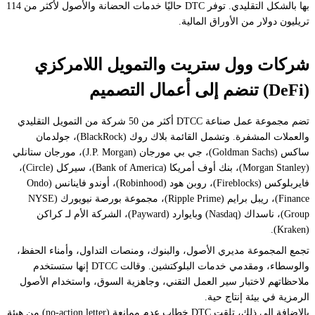
بها بالشكل التقليدي. توفر DTC حاليًا خدمات الحضانة والأصول لأكثر من 114
تريليون دولار من الأوراق المالية.
شركات وول ستريت والتمويل اللامركزي
(DeFi) تنضم إلى أعمال التصميم
تضم مجموعة عمل صناعة DTCC أكثر من 50 شركة من التمويل التقليدي
والعملات المشفرة. وتشمل القائمة بلاك روك (BlackRock)، جولدمان
ساكس (Goldman Sachs)، جي بي مورجان (J.P. Morgan)، مورجان ستانلي
(Morgan Stanley)، بنك أوف أمريكا (Bank of America)، سيركل (Circle)،
فايربلوكس (Fireblocks)، روبن هود (Robinhood)، أوندو فاينانس (Ondo
Finance)، ريبل برايم (Ripple Prime)، مجموعة بورصة نيويورك (NYSE
Group)، ناسداك (Nasdaq) وبايوارد (Payward)، الشركة الأم لـ كراكن
(Kraken).
تجمع المجموعة مديري الأصول، والبنوك، ومنصات التداول، وأمناء الحفظ،
والوسطاء، ومقدمي خدمات البلوكتشين. وقالت DTCC إنها ستستخدم
ملاحظاتهم لاختبار سير العمل التقني، وجاهزية السوق، واستخدام الأصول
الرمزية في بيئة إنتاج حية.
بالإضافة إلى ذلك، تلقت DTC خطاب عدم ممانعة (no-action letter) من هيئة