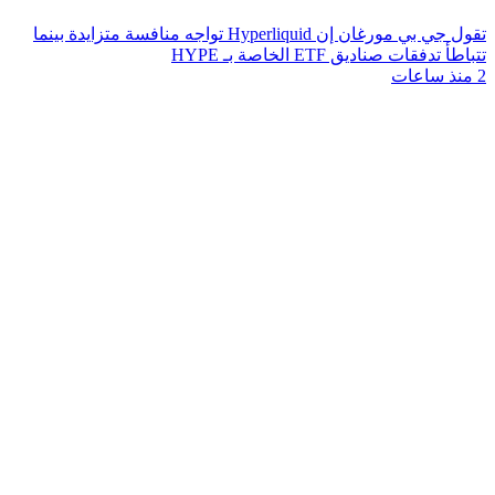
تقول جي بي مورغان إن Hyperliquid تواجه منافسة متزايدة بينما
تتباطأ تدفقات صناديق ETF الخاصة بـ HYPE
2 منذ ساعات