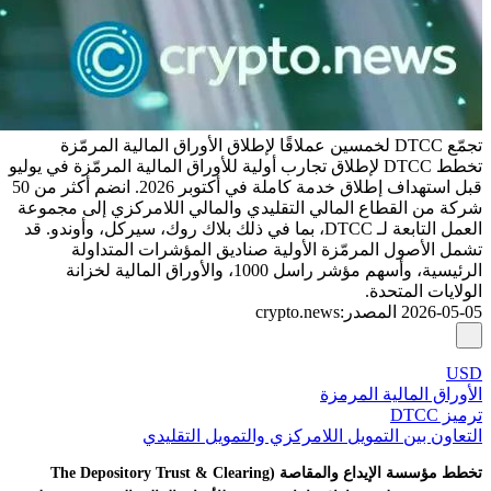
تجمّع DTCC لخمسين عملاقًا لإطلاق الأوراق المالية المرمّزة
تخطط DTCC لإطلاق تجارب أولية للأوراق المالية المرمّزة في يوليو
قبل استهداف إطلاق خدمة كاملة في أكتوبر 2026. انضم أكثر من 50
شركة من القطاع المالي التقليدي والمالي اللامركزي إلى مجموعة
العمل التابعة لـ DTCC، بما في ذلك بلاك روك، سيركل، وأوندو. قد
تشمل الأصول المرمّزة الأولية صناديق المؤشرات المتداولة
الرئيسية، وأسهم مؤشر راسل 1000، والأوراق المالية لخزانة
الولايات المتحدة.
2026-05-05
المصدر
:
crypto.news
USD
الأوراق المالية المرمزة
ترميز DTCC
التعاون بين التمويل اللامركزي والتمويل التقليدي
تخطط مؤسسة الإيداع والمقاصة (The Depository Trust & Clearing