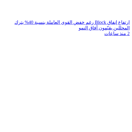
ارتفاع إنفاق Block رغم خفض القوى العاملة بنسبة 40% يترك
المحللين يقيّمون آفاق النمو
2 منذ ساعات