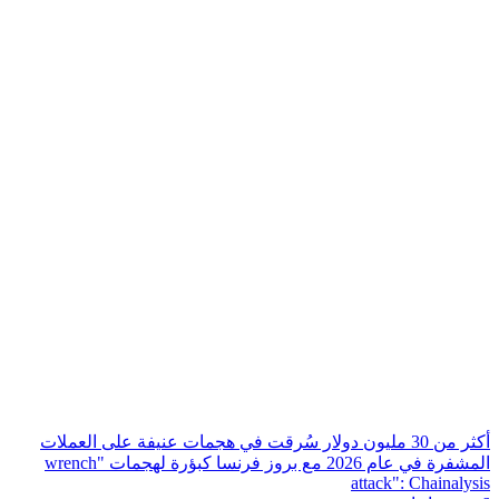
أكثر من 30 مليون دولار سُرقت في هجمات عنيفة على العملات
المشفرة في عام 2026 مع بروز فرنسا كبؤرة لهجمات "wrench
attack": Chainalysis