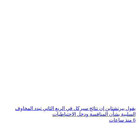
يقول بيرنشتاين إن نتائج سيركل في الربع الثاني تبدد المخاوف
السلبية بشأن المنافسة ودخل الاحتياطيات
6 منذ ساعات