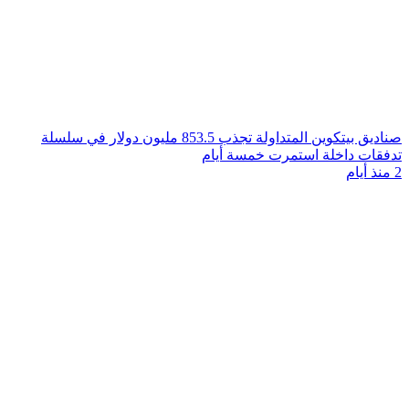
صناديق بيتكوين المتداولة تجذب 853.5 مليون دولار في سلسلة
تدفقات داخلة استمرت خمسة أيام
2 منذ أيام