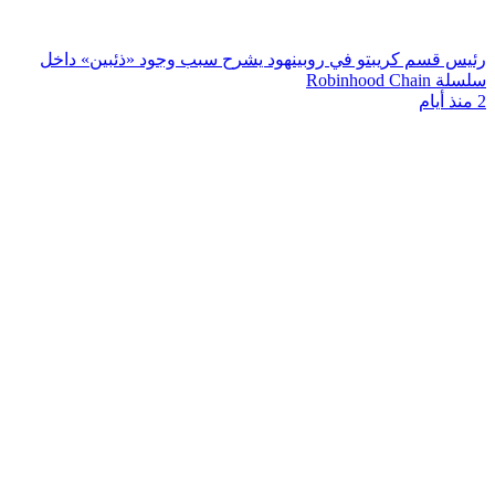
رئيس قسم كريبتو في روبينهود يشرح سبب وجود «ذئبين» داخل
سلسلة Robinhood Chain
2 منذ أيام