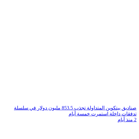
صناديق بيتكوين المتداولة تجذب 853.5 مليون دولار في سلسلة
تدفقات داخلة استمرت خمسة أيام
2 منذ أيام