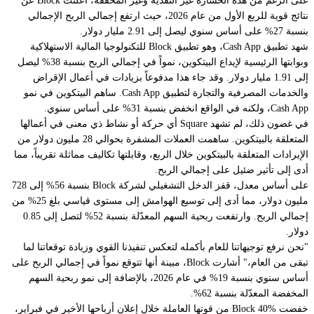
على الرغم من هذه الخسارة غير النقدية وغير المحققة، أعلنت Block عن
نتائج قوية للربع الأول من عام 2026، حيث ارتفع إجمالي الربح الإجمالي
بنسبة 27% على أساس سنوي ليصل إلى 2.91 مليار دولار.
شهد تطبيق Cash App، وهو تطبيق Block للتكنولوجيا المالية الاستهلاكية
وبوابتها الرئيسية لإيداع البيتكوين، نمواً في إجمالي الربح بنسبة 38% ليصل
إلى 1.91 مليار دولار. وقد جاء هذا مدفوعاً بزيادات في أعمال الإقراض
والخدمات المصرفية والتجارة لتطبيق Cash App. ساهم البيتكوين في نمو
Cash App، ولكنه في الواقع انخفض بنسبة 31% على أساس سنوي.
في غضون ذلك، لم تشهد Square أي حركة أو نشاط ذي معنى في أعمالها
المتعلقة بالبيتكوين. ساهمت العملات المشفرة بحوالي 28 مليون دولار من
الإيرادات المتعلقة بالبيتكوين خلال الربع، وقابلتها تكاليف مماثلة تقريباً، مما
أدى إلى تأثير ضئيل على إجمالي الربح.
على أساس معدل، قفز الدخل التشغيلي لشركة Block بنسبة 56% إلى 728
مليون دولار، مما أدى إلى توسيع الهوامش إلى مستوى قياسي بلغ 25% من
إجمالي الربح. وارتفعت ربحية السهم المعدّلة بنسبة 52% لتصل إلى 0.85
دولار.
"نحن نرفع توجيهاتنا للعام بأكمله لتعكس تنفيذنا القوي وزيادة توقعاتنا لما
تبقى من العام،" أشارت Block، مبينة أنها تتوقع نمواً في إجمالي الربح على
أساس سنوي بنسبة 19% في عام 2026، بالإضافة إلى نمو ربحية السهم
المخفضة المعدّلة بنسبة 62%.
خفضت Block 40% من قوتها العاملة خلال إعلان أرباحها الأخير في فبراير،