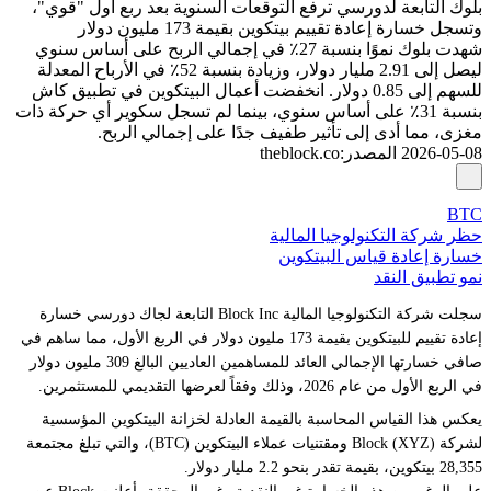
بلوك التابعة لدورسي ترفع التوقعات السنوية بعد ربع أول "قوي"،
وتسجل خسارة إعادة تقييم بيتكوين بقيمة 173 مليون دولار
شهدت بلوك نموًا بنسبة 27٪ في إجمالي الربح على أساس سنوي
ليصل إلى 2.91 مليار دولار، وزيادة بنسبة 52٪ في الأرباح المعدلة
للسهم إلى 0.85 دولار. انخفضت أعمال البيتكوين في تطبيق كاش
بنسبة 31٪ على أساس سنوي، بينما لم تسجل سكوير أي حركة ذات
مغزى، مما أدى إلى تأثير طفيف جدًا على إجمالي الربح.
2026-05-08
المصدر
:
theblock.co
BTC
حظر شركة التكنولوجيا المالية
خسارة إعادة قياس البيتكوين
نمو تطبيق النقد
سجلت شركة التكنولوجيا المالية Block Inc التابعة لجاك دورسي خسارة
إعادة تقييم للبيتكوين بقيمة 173 مليون دولار في الربع الأول، مما ساهم في
صافي خسارتها الإجمالي العائد للمساهمين العاديين البالغ 309 مليون دولار
في الربع الأول من عام 2026، وذلك وفقاً لعرضها التقديمي للمستثمرين.
يعكس هذا القياس المحاسبة بالقيمة العادلة لخزانة البيتكوين المؤسسية
لشركة Block (XYZ) ومقتنيات عملاء البيتكوين (BTC)، والتي تبلغ مجتمعة
28,355 بيتكوين، بقيمة تقدر بنحو 2.2 مليار دولار.