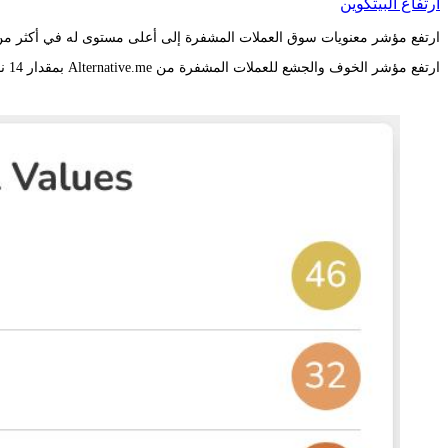
ارتفاع البيتكوين
ارتفع مؤشر معنويات سوق العملات المشفرة إلى أعلى مستوى له في أكثر من ثلاثة أشهر يوم الأربعاء بعد أن
ارتفع مؤشر الخوف والجشع للعملات المشفرة من Alternative.me بمقدار 14 نقطة ليصل إلى 46 من أصل 100، وهو أعلى مستوى له منذ 18 يناير وأكبر مكسب يومي له في أكثر من ثلاثة أشهر.