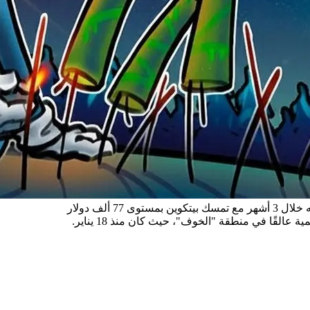
 ألف دولار
قًا في منطقة "الخوف"، حيث كان منذ 18 يناير.