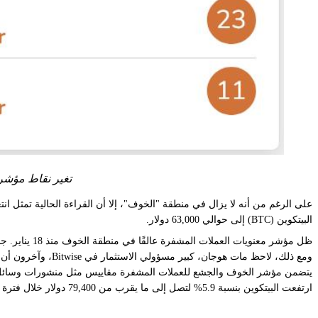
تغير نقاط مؤشر
البيتكوين (BTC) إلى حوالي 63,000 دولار.
ظل مؤشر معنويات العملات المشفرة عالقًا في منطقة الخوف منذ 18 يناير. جاء ذلك على الرغم من التبني المؤسسي المستمر للعملات المشفرة في وول ستريت وأجندة تنظيمية داعمة للعملات المشفرة في واشنطن.
ومع ذلك، لاحظ مات هوجان، كبير مسؤولي الاستثمار في Bitwise، وآخرون أن المتداولين الأفراد لم يظهروا بنفس الأعداد كما في دورات السوق السابقة.
يتضمن مؤشر الخوف والجشع للعملات المشفرة مقاييس مثل منشورات وسائل ا
ارتفعت البيتكوين بنسبة 5.9% لتصل إلى ما يقرب من 79,400 دولار خلال فترة 20 ساعة يوم الأربعاء، لكنها هدأت منذ ذلك الحين لتصل إلى 77,920 دولارًا، وفقًا لبيانات CoinGecko.