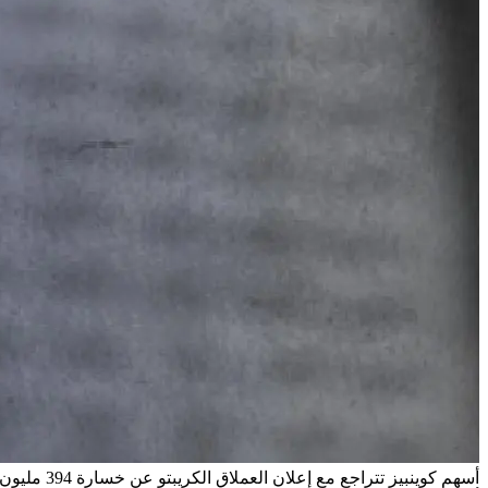
أسهم كوينبيز تتراجع مع إعلان العملاق الكريبتو عن خسارة 394 مليون دولار في الربع الأول