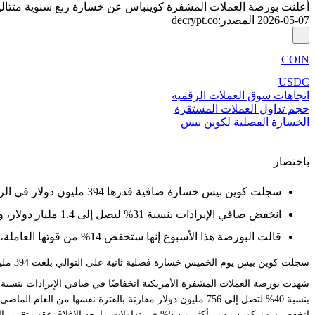
أعلنت بورصة العملات المشفرة كوينباس عن خسارة ربع سنوية متتالية مع انخفاض إ
2026-05-07
المصدر
:
decrypt.co
COIN
USDC
اتجاهات سوق العملات الرقمية
حجم تداول العملات المستقرة
الخسارة الفصلية لكوين بيس
باختصار
سجلت كوين بيس خسارة صافية قدرها 394 مليون دولار في الربع الأول، لتسجل بذلك خسارتها الفصلية الثانية على التوالي.
انخفض صافي الإيرادات بنسبة 31% ليصل إلى 1.4 مليار دولار، وهو ما فوت توقعات المحللين مع تراجع أحجام تداول العملات المشفرة.
قالت البورصة هذا الأسبوع إنها ستخفض 14% من قوتها العاملة، مشيرة إلى ظروف السوق وتحسينات الذكاء الاصطناعي.
سجلت كوين بيس يوم الخميس
خسارة فصلية ثانية على التوالي بلغت 394 مليون دولار في الربع الأول من عام 2026، وذلك بعد إعلان في وقت سابق من هذا الأسبوع أنها ست
بنسبة 40% لتصل إلى 756 مليون دولار مقارنة بالفترة نفسها من العام الماضي.
انخفض سهم كوين بيس بأكثر من 5% في تداولات ما 