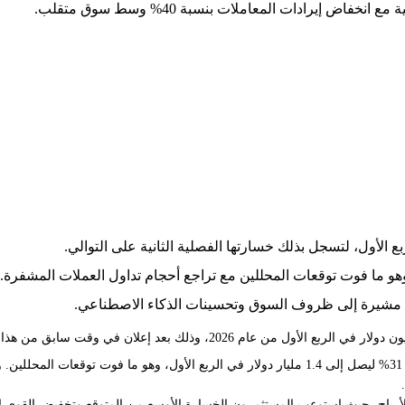
يرادات المعاملات بنسبة 40% وسط سوق متقلب.
شهدت بورصة العملات المشفرة الأمريكية انخفاضًا في صافي الإيرادات بنسبة 31% ليصل إلى 1.4 مليار 
بعد الإغلاق عقب تقرير الأرباح، حيث استوعب المستثمرون الخسارة الأوسع من المتوقع وتخف