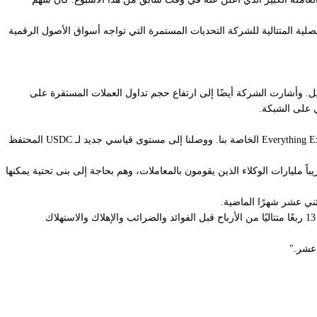
ية المتتالية للشركة التحديات المستمرة التي تواجه أسواق الأصول الرقمية
السنوية خلال أول شهرين كاملين من التشغيل. وأشارت الشركة أيضًا إلى ارتفاع حجم تداول العملات المستقرة على
وقال أرمسترونغ في بيان: "لقد نفذنا بشكل جيد ما كان تحت سيطرتنا في الربع الأول. لقد شهدنا نموًا هائلاً في حجم تداول المشتقات، مدفوعًا ببورصة Everything Exchange الخاصة بنا. ووصلنا إلى مستوى قياسي جديد لـ USDC المحتفظ
% من حجم معاملات العملات المستقرة الوكيلة على السلسلة على Base. نعتقد أنه سيكون هناك قريباً مليارات الوكلاء الذين يقومون بالمعاملات، وهم بحاجة إلى بنى تحتية يمكنها
وقالت أليسيا هاس، المديرة المالية لـ كوين بيس، في بيان: "كانت بيئة السوق هذا الربع أكثر هدوءًا، لكن الأسس الأساسية لأعمالنا لا تزال قوية. لقد حققنا الآن 13 ربعًا متتاليًا من الأرباح قبل الفوائد والضرائب والإهلاك والاستهلاك