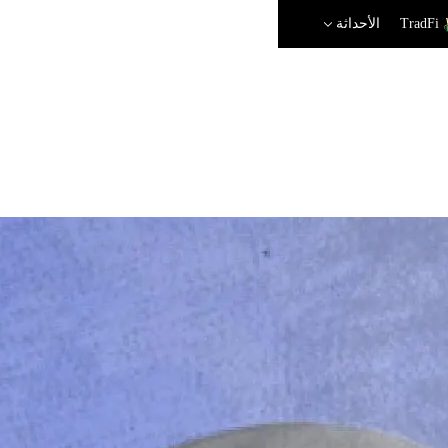
TradFi
الأحداثة