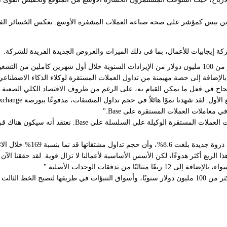
كوين بيس كمؤشر على صحة صناعة العملات المشفرة الأوسع. تعكس الخسائر الفصل
ة إيجابيات للأعمال، بما في ذلك الميزات والعروض الجديدة الفريدة للشركة.
على سبيل المثال، قالت كوين بيس إن عروضها لأسواق التنبؤات قد ولدت أكثر من 100 مليون دولار من الإيرادات 
 نجاح في فعل ما يمكن القيام به، على الرغم من ظروف الاقتصاد الكلي الصعبة.
وأضاف: "نحن أيضًا نقود الجبهة التالية حيث يتم أكثر من 90
 خلال الاثني عشر شهرًا الماضية.