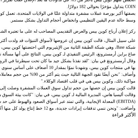
COIN يتداول مؤخرًا بحوالي 182 دولارًا.
بصفتها أكبر بورصة عملات مشفرة متداولة علنًا في الولايات المتحدة، تعمل 
وسط حالة عدم اليقين التنظيمي وانخفاض أحجام التداول بشكل مستمر.
ركز إعلان أرباح كوين بيس والعرض التقديمي المصاحب له على ما تعتبره الشرك
شبكة Base، وهي شبكة الطبقة الثانية من الإيثيريوم التي احتضنتها كوين بيس، بالإضافة إلى حصة مهيمنة من تداول العملات المستقرة لوكلاء الذكاء الاصطناعي على الشبكة.
صاغ براين أرمسترونغ، الرئيس التنفيذي لـ كوين بيس، النتائج على أنها مسألة
بها في منتجات كوين بيس، وشهدنا نموًا بمقدار 10 أضعاف على أساس سنوي في معاملات العملات المستقرة على Base."
مواكبة ذلك، وكوين بيس هي في قلب اقتصاد الوكلاء."
قالت كوين بيس إن حصتها من حجم تداول سوق العملات المشفرة وصلت إلى ذروة جديدة بلغت 8.6%، وأن حجم تداول مشتقاتها قد نما بنسبة 169%
(EBITDA) المعدلة الإيجابية، والتي تمتد عبر أسواق الصعود والهبوط على حد سواء، بالإضافة إلى 12 ربعًا متتاليًا من تدفقات الوحدات الأصلية."
وأضافت: "ونحن ننمي تدفقات إيرادات جديدة، مع 12 خط إنتاج يولد كل منها أكثر من 100 مليون دولار سنويًا، وأسواق التنبؤات في طريقها لتصبح الخط الثالث عشر."
الأكثر قراءة