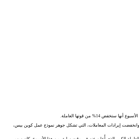
خفض 14% من قوتها العاملة.
دولار في الربع الأول، وهو ما فوت توقعات المحللين. وانخفضت إيرادات المعاملات، التي تشكل جوهر نموذج عمل كوين بيس،
يض القوى العاملة الكبير الذي أُعلن عنه في وقت سابق من هذا الأسبوع. كان سهم