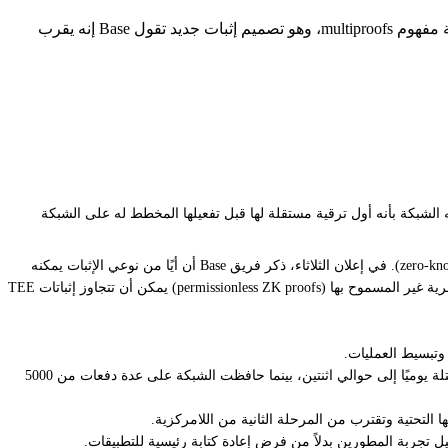
أطلقت Base شبكة آزول على شبكة الاختبار، وهي أول ترقية مستقلة لشبكتها، مع استهداف تفعيل الشبكة الرئيسية في 13 مايو. تقدم الترقية مفهوم multiproofs، وهو تصميم إثبات جديد تقول Base إنه يقرب
 على الشبكة التجريبية (testnet)، مقدمةً إثباتات متعددة (multiproofs) ومجموعة عملاء جديدة (new client stack) فيما وصفته الشبكة بأنه أول ترقية مستقلة لها قبل تفعيلها المخطط له على الشبكة
تدور Azul حول نظام إثباتات متعددة يجمع بين إثباتات بيئة التنفيذ الموثوقة (trusted execution environment, أو TEE) وإثباتات المعرفة الصفرية (zero-knowledge proofs). في إعلان الثلاثاء، ذكر فريق Base أن أيًا من نوعي الإثبات يمكنه
إتمام مقترح بمفرده، بينما يمكن للاتفاق بين النوعين أن يقلل من نهائية السحب (withdrawal finality) إلى يوم واحد فقط. وقالت أيضًا إن إثباتات المعرفة الصفرية غير المسموح بها (permissionless ZK proofs) يمكن أن تتجاوز إثباتات TEE
وفقًا للبروتوكول، فقد حسن هذا العمل الموثوقية بالفعل. على مدى الشهرين الماضيين، قالت Base إن الكتل الفارغة قد انخفضت بنحو 99%، من حوالي 200 كتلة يوميًا إلى حوالي اثنتين، بينما حافظت الشبكة على عدة دفعات من 5000