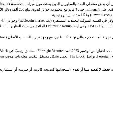
ن أن بعض مشغلي العقد والمطورين الذين يستخدمون ميزات متخصصة قد يحتاجون
لي نهاية أغسطس، مع وجود تجريد الحساب الأصلي (native account abstraction) على خارطة الطريق.
المشفرة. تعد بورصة العملات المشفرة Bitget شريكًا محدودًا رئيسيًا لـ resight Ventures