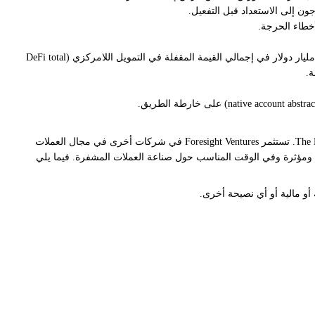
 إلى الاستعداد قبل التفعيل.
تُظهر البيانات من The Block و DefiLlama أن الشبكة لديها حوالي 4.98 مليار دولار في القيمة السوقية للعملات المستقرة (stablecoin market cap) وحوالي 4.4 مليار دولار في إجمالي القيمة المقفلة في التمويل اللامركزي (DeFi total
إخلاء مسؤولية: The Block هو منفذ إعلامي مستقل يقدم الأخبار والأبحاث والبيانات. اعتبارًا من نوفمبر 2023، تعد Foresight Ventures مستثمرًا رئيسيًا في The Block. تستثمر Foresight Ventures في شركات أخرى في مجال العملات
Fo. تواصل The Block العمل بشكل مستقل لتقديم معلومات موضوعية ومؤثرة وفي الوقت المناسب حول صناعة العملات المشفرة. فيما يلي