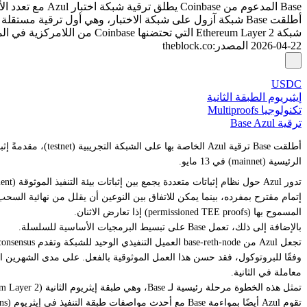
Base المدعوم من Coinbase يطلق ترقية شبكة اختبار Azul مع تعدد الأدلة لتعزيز اللامركزية
شبكة Ethereum Layer 2 التي تحتضنها Coinbase من اللامركزية في المرحلة الثانية.
2026-04-22
المصدر
:
theblock.co
USDC
إيثيريوم الطبقة الثانية
تكنولوجيا Multiproofs
ترقية Base Azul
الرئيسية (mainnet) في 13 مايو.
المسموح بها (permissioned TEE proofs) إذا تعارض الاثنان.
بالإضافة إلى ذلك، تعمل Base على تبسيط البرمجيات الأساسية للسلسلة.
تجعل Azul من base-reth-node العميل التنفيذي الوحيد للشبكة وتقدم base-consensus، وهو عميل إجماع جديد مبني على Kona، كجزء من جهد أوسع لرفع الأداء وتبسيط العمليات.
معاملة في الثانية.
تمثل هذه الخطوة مرحلة رئيسية لـ Base، وهي طبقة إيثريوم الثانية (Ethereum Layer 2) التي احتضنتها Coinbase والمبنية على OP Stack، بينما تسعى لتعزيز بنيتها التحتية وتقترب من المرحلة الثانية من اللامركزية.
تقوم Azul أيضًا بمواءمة Base مع أحدث مواصفات طبقة التنفيذ في إيثريوم (Ethereum’s latest Osaka execution-layer specifications)، وهو تغيير يهدف إلى تسهيل تجربة المطورين بدلاً من فرض إعادة كتابة رئيسية للتطبيقات.