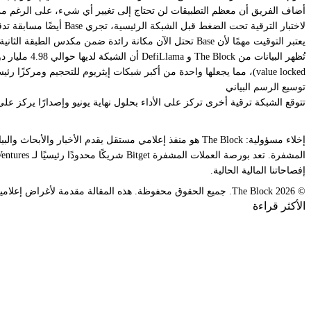
أضاف الفريق أن معظم التطبيقات لن تحتاج إلى تغيير أي شيء، على الرغم م
لاختبار الترقية تحت الضغط قبل الشبكة الرئيسية، تجري Base أيضًا مسابقة تدقيق على Immunefi حتى 4 مايو مع مجموعة جوائز قصوى تبلغ 250 ألف دولار للأخطاء الحرجة.
يعتبر التوقيت مهمًا لأن Base تحتل الآن مكانة رائدة ضمن مكدس الطبقة الثانية (Layer 2 stack) وفقًا لعدة مقاييس رئيسية.
value locked)، مما يجعلها واحدة من أكبر شبكات إيثريوم للتحجيم ومركزًا رئيسيًا لسيولة USDC. وهي أيضًا Optimistic Rollup الرائدة من حيث العناوين النشطة.
توسيع الرسم البياني
تتوقع الشبكة ترقية أخرى تركز على الأداء بحلول نهاية يونيو وإصدارًا يركز على تجربة المستخدم حوا
إفصاحاتنا المالية الحالية.
© 2026 The Block. جميع الحقوق محفوظة. هذه المقالة مقدمة لأغراض إعلامية فقط. لا يُقصد منها أو تُقدم لاستخدامها كنصيحة قانونية أو ضريبية أو استثمارية أو مالية أو أي نصيحة أخرى.
الأكثر قراءة