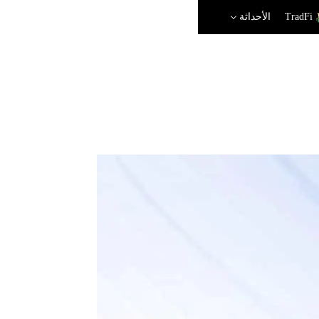
TradFi
الأحداثة