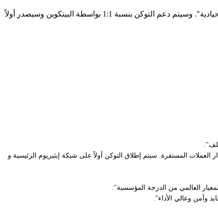
قالت شركة سيركل على موقعها الإلكتروني إن "cirBTC مصمم لتزويد المؤسسات بنسخة مغلفة من البتكوين تتميز بأعلى درجات الأمان والحيادية". وسيتم دعم التوكن بنسبة 1:1 بواسطة البيتكوين وسيصدر أولاً
امل مع مكدسها التقني الحالي، بما في ذلك بلوكتشين الطبقة الأولى المخصص Arc ومنصة Circle Mint لاسترداد وإصدار العملات المستقرة. سيتم إطلاق التوكن أولاً على شبكة إيثيريوم الرئيسية و