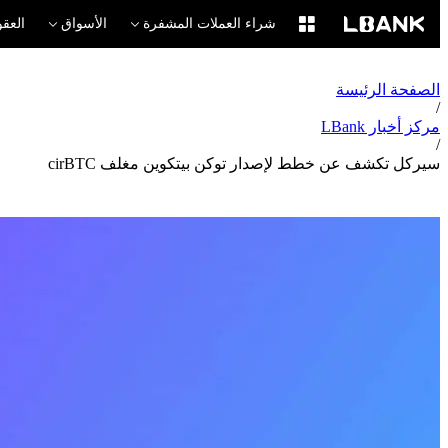
شراء العملات المشفرة
الأسواق
العقو
الصفحة الرئيسة
/
مركز أخبار LBank
/
سيركل تكشف عن خطط لإصدار توكن بيتكوين مغلف cirBTC