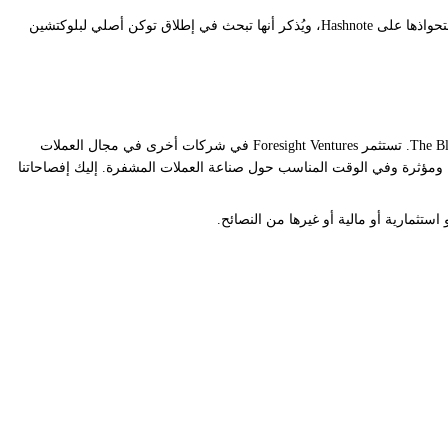
واذها على Hashnote
، ويُذكر أنها تبحث في إطلاق
توكن أصلي
لبلوكتشين
إخلاء مسؤولية: The Block هو منفذ إعلامي مستقل يقدم الأخبار والأبحاث والبيانات. اعتبارًا من نوفمبر 2023، Foresight Ventures هي المستثمر الأغلبية في The Block. تستثمر Foresight Ventures في شركات أخرى في مجال العملات
 يواصل The Block العمل بشكل مستقل لتقديم معلومات موضوعية ومؤثرة وفي الوقت المناسب حول صناعة العملات المشفرة. إليك إفصاحاتنا