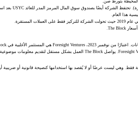
لمحيطة بتورط صن.
استح
المشفرة. بورصة العملات المشفرة Bitget هي شريك محدود رئيسي لـ Foresight Ventures.