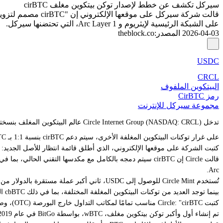
سيركل تكشف عن خطط لإصدار توكن بيتكوين مغلف cirBTC
على الشبكة الرئيسية لإيثريوم و Arc Layer 1، التي تحتضنها سيركل.
2026-04-03
المصدر
:
theblock.co
USDC
CRCL
البيتكوين الملفوف
رمز CirBTC
مجموعة سيركل للإنترنت
تدخل Circle Internet Group (NASDAQ: CRCL) عالم البيتكوين المغلف بنسختها الخاصة التي أطلقت عليها اسم cirBTC، وفقًا
على غرار توكنات البيتكوين المغلفة الأخرى، سيتم دعم cirBTC بنسبة 1:1 بـ BTC حقيقي ومصمم لتوفير فائدة أكبر للعملة المشفرة الأولى والأكبر.
كتبت الشركة على موقعها الإلكتروني، الذي أطلق قائمة انتظار للأصل الجديد: "صُمم cirBTC لتزويد المؤسسات بنسخة آمنة ومحايدة للغاية من البيتك
Arc.
تُستخدم Circle Mint للوصول إلى USDC، ثاني أكبر عملة مستقرة بالدولار من حيث القيمة السوقية، و EURC، أكبر عملة مستقرة باليورو في السوق.
بينما توجد العديد من توكنات البيتكوين المغلفة المختلفة، بما في ذلك
cbBTC
الصادر عن 
كتبت Circle: "cirBTC مناسب تمامًا لمكاتب التداول خارج البورصة (OTC)، وصناع السوق، وبروتوكولات الإقراض، وغيرها ممن يحتاجون إلى بيتكوين مُرمز محايد وآمن وعالي الأداء".
تم إنشاء أول و
أكبر
توكن بيتكوين مغلف، wBTC، بواسطة BitGo في عام 2019 ويشرف عليه الآن ائتلاف يضم BitGo وكيانات مرتبطة بجاستن صن.