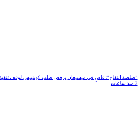
"صلصة التفاح": قاضٍ في ميشيغان يرفض طلب كوينبيس لوقف تنفيذ الو
3 منذ ساعات