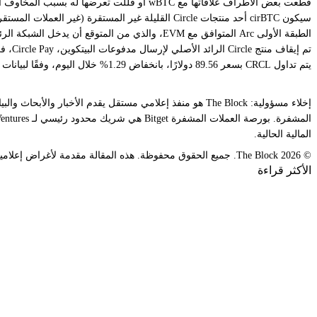
قطعت بعض الأطراف
علاقاتها
مع wBTC أو قللت تعرضها له بسبب
المخاوف
ا
سيكون cirBTC أحد منتجات Circle القليلة غير المستقرة (غير العملات المستقرة). تحتفظ الشركة أيضًا بصندوق سوق المال المرمز المدر للعائد USYC بعد
الطبقة الأولى Arc المتوافق مع EVM، والذي من المتوقع أن يدخل الشبكة الرئيسية هذا العام.
تم
إيقاف
منتج Circle الرائد الأصلي لإرسال مدفوعات البيتكوين، Circle Pay، في عام 2019 حيث تحولت الشركة للتركيز فقط على العملات المستقرة.
يتم تداول CRCL بسعر 89.56 دولارًا، بانخفاض 1.29% خلال اليوم، وفقًا لبيانات أسعار The Block.
المالية الحالية.
© 2026 The Block. جميع الحقوق محفوظة. هذه المقالة مقدمة لأغراض إعلامية فقط. وهي ليست عرضًا أو لا يُقصد بها استخدامها كنصيحة قانونية أو ضريبية أو استثمارية أو مالية أو غيرها من النصائح.
الأكثر قراءة