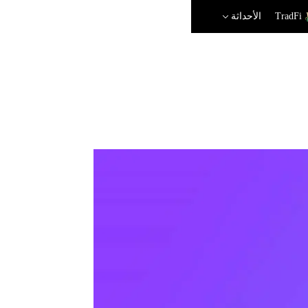
TradFi
الأحداثة