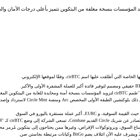
لموقعها الإلكتروني
.
وين المغلف".
قالت Circle إن cirBTC سيتم دمجه بالك
شريك Circle القديم Coinbase، تسعى الشركة إلى وضع cirBTC كـ "المعيار العالمي من الدرجة المؤسسية".