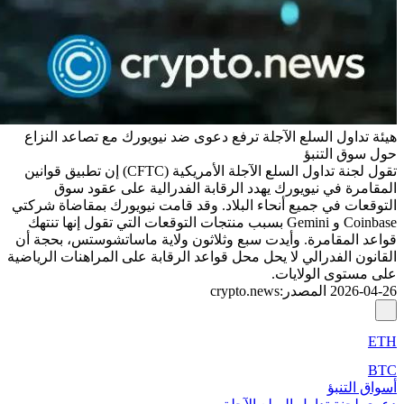
هيئة تداول السلع الآجلة ترفع دعوى ضد نيويورك مع تصاعد النزاع
حول سوق التنبؤ
تقول لجنة تداول السلع الآجلة الأمريكية (CFTC) إن تطبيق قوانين
المقامرة في نيويورك يهدد الرقابة الفدرالية على عقود سوق
التوقعات في جميع أنحاء البلاد. وقد قامت نيويورك بمقاضاة شركتي
Coinbase و Gemini بسبب منتجات التوقعات التي تقول إنها تنتهك
قواعد المقامرة. وأيدت سبع وثلاثون ولاية ماساتشوستس، بحجة أن
القانون الفدرالي لا يحل محل قواعد الرقابة على المراهنات الرياضية
على مستوى الولايات.
2026-04-26
المصدر
:
crypto.news
ETH
BTC
أسواق التنبؤ