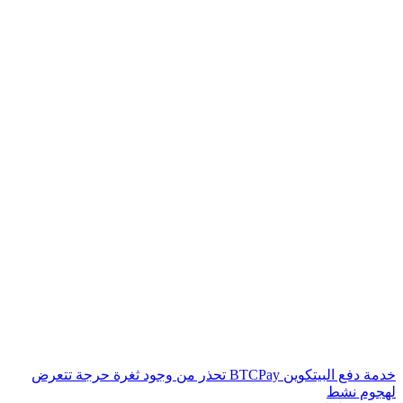
خدمة دفع البيتكوين BTCPay تحذر من وجود ثغرة حرجة تتعرض
لهجوم نشط