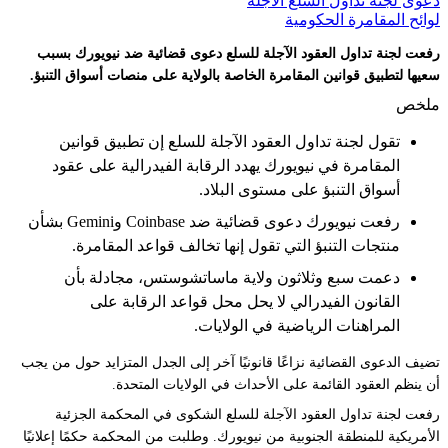
دعوى لجنة تداول السلع الآجلة
لوائح المقامرة الحكومية
رفعت لجنة تداول العقود الآجلة للسلع دعوى قضائية ضد نيويورك بسبب
سعيها لتطبيق قوانين المقامرة الخاصة بالولاية على منصات أسواق التنبؤ.
ملخص
تقول لجنة تداول العقود الآجلة للسلع إن تطبيق قوانين
المقامرة في نيويورك يهدد الرقابة الفيدرالية على عقود
أسواق التنبؤ على مستوى البلاد.
رفعت نيويورك دعوى قضائية ضد Coinbase وGemini بشأن
منتجات التنبؤ التي تقول إنها تخالف قواعد المقامرة.
دعمت سبع وثلاثون ولاية ماساتشوستس، مجادلة بأن
القانون الفيدرالي لا يحل محل قواعد الرقابة على
المراهنات الرياضية في الولايات.
تضيف الدعوى القضائية نزاعًا قانونيًا آخر إلى الجدل المتزايد حول من يجب
أن ينظم العقود القائمة على الأحداث في الولايات المتحدة.
رفعت لجنة تداول العقود الآجلة للسلع الشكوى في المحكمة الجزئية
الأمريكية للمنطقة الجنوبية من نيويورك. وطلبت من المحكمة حكمًا إعلانيًا