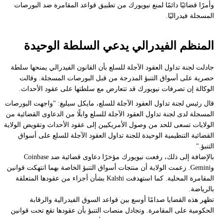
وأمرًا قضائيًا دائمًا لمنع نيويورك من تطبيق قواعد المقامرة ضد البورصات
المسجلة فيدراليًا.
المنظم الفيدرالي يدعي السلطة الوحيدة
جادلت لجنة تداول العقود الآجلة للسلع بأن القانون الفيدرالي يمنحها سلطة
حصرية على أسواق التنبؤ المدرجة من قبل البورصات المسجلة. وقالت
الوكالة إن تصرفات نيويورك قد تتعارض مع سلطتها على عقود الأحداث.
قال رئيس لجنة تداول العقود الآجلة للسلع، مايكل سيليغ: "واجهت البورصات
المسجلة لدى لجنة تداول العقود الآجلة للسلع وابلًا من الدعاوى القضائية من
الولايات تسعى للحد من وصول الأمريكيين إلى عقود الأحداث وتقويض الولاية
القضائية التنظيمية الوحيدة للجنة تداول العقود الآجلة للسلع على أسواق
التنبؤ."
بالإضافة إلى ذلك، رفعت نيويورك مؤخرًا دعاوى قضائية ضد Coinbase
وGemini. زعمت الولاية أن منتجات أسواق التنبؤ الخاصة بهما انتهكت قوانين
المقامرة المحلية. كما استهدفت Kalshi بشأن أجزاء من عقودها المتعلقة
بالرياضة.
تظهر هذه القضايا صدامًا أوسع بين قواعد السوق الفيدرالية والرقابة
الحكومية على المقامرة. وتجادل منصات التنبؤ بأن عقودها تقع تحت قوانين