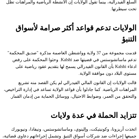
السلع الفيدرالية، بينما تقول الولايات إن الأنشطة الرياضية والمراهنات تظل
تحت سيطرتها.
الولايات تدعم قواعد أكثر صرامة لأسواق
التنبؤ
قدمت مجموعة من 37 ولاية وواشنطن العاصمة مذكرة "صديق المحكمة"
تدعم ماساتشوستس في قضيتها ضد Kalshi. وحثوا المحكمة على رفض
ادعاء Kalshi بأن القانون الفيدرالي يسمح لها بتقديم عقود رياضية على
مستوى البلاد دون موافقة الولاية.
قالت الولايات إن القانون المالي الفيدرالي لم يكن القصد منه تشريع
المراهنات الرياضية. كما جادلوا بأن قواعد الولاية تساعد في إدارة التراخيص،
والتحقق من العمر، وضوابط الاحتيال، ووسائل الحماية من إدمان القمار.
تتزايد الحملة في عدة ولايات
اتخذت أريزونا، وكونيتيكت، وإلينوي، وماساتشوستس، ونيفادا، ونيويورك
جميعها إجراءات ضد شركات أسواق التنبؤ. وتشمل إجراءاتهم دعاوى قضائية،