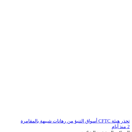
تحذر هيئة CFTC أسواق التنبؤ من رهانات شبيهة بالمقامرة
2 منذ أيام