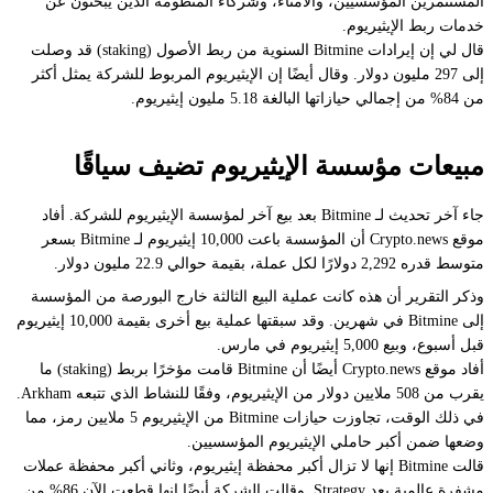
المستثمرين المؤسسيين، والأمناء، وشركاء المنظومة الذين يبحثون عن
خدمات ربط الإيثيريوم.
قال لي إن إيرادات Bitmine السنوية من ربط الأصول (staking) قد وصلت
إلى 297 مليون دولار. وقال أيضًا إن الإيثيريوم المربوط للشركة يمثل أكثر
من 84% من إجمالي حيازاتها البالغة 5.18 مليون إيثيريوم.
مبيعات مؤسسة الإيثيريوم تضيف سياقًا
جاء آخر تحديث لـ Bitmine بعد بيع آخر لمؤسسة الإيثيريوم للشركة. أفاد
موقع Crypto.news أن المؤسسة باعت 10,000 إيثيريوم لـ Bitmine بسعر
متوسط قدره 2,292 دولارًا لكل عملة، بقيمة حوالي 22.9 مليون دولار.
وذكر التقرير أن هذه كانت عملية البيع الثالثة خارج البورصة من المؤسسة
إلى Bitmine في شهرين. وقد سبقتها عملية بيع أخرى بقيمة 10,000 إيثيريوم
قبل أسبوع، وبيع 5,000 إيثيريوم في مارس.
أفاد موقع Crypto.news أيضًا أن Bitmine قامت مؤخرًا بربط (staking) ما
يقرب من 508 ملايين دولار من الإيثيريوم، وفقًا للنشاط الذي تتبعه Arkham.
في ذلك الوقت، تجاوزت حيازات Bitmine من الإيثيريوم 5 ملايين رمز، مما
وضعها ضمن أكبر حاملي الإيثيريوم المؤسسيين.
قالت Bitmine إنها لا تزال أكبر محفظة إيثيريوم، وثاني أكبر محفظة عملات
مشفرة عالمية بعد Strategy. وقالت الشركة أيضًا إنها قطعت الآن 86% من