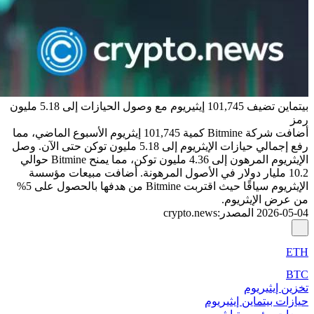
بيتماين تضيف 101,745 إيثيريوم مع وصول الحيازات إلى 5.18 مليون
رمز
أضافت شركة Bitmine كمية 101,745 إيثريوم الأسبوع الماضي، مما
رفع إجمالي حيازات الإيثريوم إلى 5.18 مليون توكن حتى الآن. وصل
الإيثريوم المرهون إلى 4.36 مليون توكن، مما يمنح Bitmine حوالي
10.2 مليار دولار في الأصول المرهونة. أضافت مبيعات مؤسسة
الإيثريوم سياقًا حيث اقتربت Bitmine من هدفها بالحصول على 5%
من عرض الإيثريوم.
2026-05-04
المصدر
:
crypto.news
ETH
BTC
تخزين إيثيريوم
حيازات بيتماين إيثيريوم