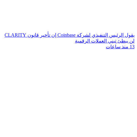
يقول الرئيس التنفيذي لشركة Coinbase إن تأخير قانون CLARITY
لن يبطئ تبني العملات الرقمية
13 منذ ساعات