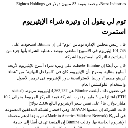
Beast Industries، وحصة بقيمة 83 مليون دولار في Eightco Holdings.
توم لي يقول إن وتيرة شراء الإيثيريوم
استمرت
قال رئيس مجلس الإدارة توماس "توم" لي إن Bitmine استحوذت على
101,745 إيثيريوم في الأسبوع الماضي. ووصف عملية الشراء بأنها جزء من
استراتيجية التراكم المستمرة للشركة.
قال لي أيضًا إن Bitmine حافظت على وتيرة شراء أسرع للإيثيريوم لأربعة
أسابيع متتالية. وصرح بأن الإيثيريوم كان في "المراحل النهائية" من "شتاء
كريبتو مصغر"، وربط الاستراتيجية بدور الإيثيريوم في ترميز الأصول
واستخدام البلوكتشين العام.
في غضون ذلك، أبلغت Bitmine عن 4,362,757 إيثيريوم مربوط (staked
ETH) اعتبارًا من 3 مايو. وقدرت الشركة قيمة المركز المربوط بحوالي 10.2
مليار دولار، بناءً على نفس سعر الإيثيريوم البالغ 2,336 دولارًا.
قالت الشركة إن منصتها MAVAN، وهي اختصار لشبكة المدققين المصنوعة
في أمريكا (Made in America Validator Network)، تم بناؤها لدعم محفظة
الإيثيريوم الخاصة بها. وقالت Bitmine إن المنصة تهدف أيضًا إلى خدمة