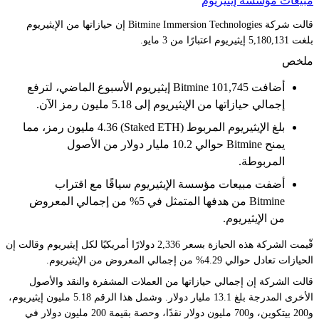
مبيعات مؤسسة إيثيريوم
قالت شركة Bitmine Immersion Technologies إن حيازاتها من الإيثيريوم
بلغت 5,180,131 إيثيريوم اعتبارًا من 3 مايو.
ملخص
أضافت Bitmine 101,745 إيثيريوم الأسبوع الماضي، لترفع
إجمالي حيازاتها من الإيثيريوم إلى 5.18 مليون رمز الآن.
بلغ الإيثيريوم المربوط (Staked ETH) 4.36 مليون رمز، مما
يمنح Bitmine حوالي 10.2 مليار دولار من الأصول
المربوطة.
أضفت مبيعات مؤسسة الإيثيريوم سياقًا مع اقتراب
Bitmine من هدفها المتمثل في 5% من إجمالي المعروض
من الإيثيريوم.
قّيمت الشركة هذه الحيازة بسعر 2,336 دولارًا أمريكيًا لكل إيثيريوم وقالت إن
الحيازات تعادل حوالي 4.29% من إجمالي المعروض من الإيثيريوم.
قالت الشركة إن إجمالي حيازاتها من العملات المشفرة والنقد والأصول
الأخرى المدرجة بلغ 13.1 مليار دولار. وشمل هذا الرقم 5.18 مليون إيثيريوم،
و200 بيتكوين، و700 مليون دولار نقدًا، وحصة بقيمة 200 مليون دولار في