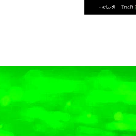
TradFi
الأحداثة