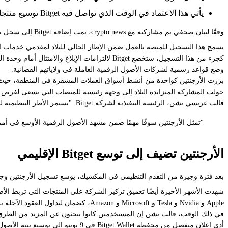
يأتي هذا الاعتماد في الوقت الذي تواصل فيه Bitget توسيع منتجات الأسهم المرمزة والأصول الحقيقية عبر نظامها البيئي للمنصات والمحافظ.
وفقًا لبيان صحفي تم مشاركته مع crypto.news، تمت إضافة Bitget إلى سجل مزودي خدمة الأصول الافتراضية في الأرجنتين، والذي تشرف عليه اللجنة الوطنية للأوراق المالية، والمعروفة محليًا باسم CNV.
يسمح هذا التسجيل للمنصة بالعمل ضمن الإطار الحالي للبلاد لمقدمي خدمات ال
كجزء من هذا التسجيل، ستخضع Bitget لالتزامات 
وضع قواعد رسمية لشركات الأصول الرقمية العاملة في ولاياتهم القضائية.
حولت المشاركة المتزايدة البلاد إلى وجهة رئيسية للمنصات التي تسعى لفرص الت
قالت غريسي تشن، الرئيسة التنفيذية لشركة Bitget: "تستمر الأطر التنظيمية للأصول الرقمية في التطور عبر أمريكا اللاتينية، مما يجعل الامتثال والتسجيل أكثر أهمية للمنصات العاملة في المنطقة".
"تمثل الأرجنتين سوقًا مهمًا ضمن مشهد الأصول الرقمية الأوسع في أمريكا اللاتينية، وتظل Bitget تركز على دعم النمو المستدام من خلال التو
الأرجنتين تضيف إلى توسع Bitget الإقليمي
بعد فترة وجيزة من التقدم التنظيمي في المكسيك، يوسع تسجيل الأرجنتين وجود Bitget في الأسواق التي تشهد تقدمًا في تبني العملات المشفرة والتطوير التنظيمي في آن
Apple و Nvidia و Tesla و Microsoft و Amazon، كضمان لتداول العقود الآجلة برافعة USDT من خلال نظام حساب التداول الموحد الخاص بها.
في ذلك الوقت، قالت تشن إن المستخدمين كانوا يبحثون عن المزيد من الطرق 