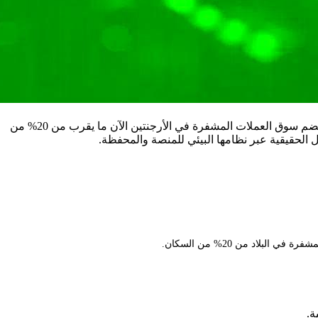
حصلت Bitget على ترخيص مزود خدمة الأصول الافتراضية (VASP) في الأرجنتين، مما يوسع تواجدها المنظم في جميع أنحاء أمريكا اللاتينية. يضم سوق العملات المشفرة في الأرجنتين الآن ما يقرب من 20% من