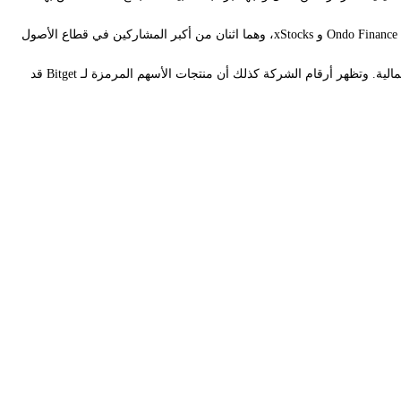
وفقًا لـ Bitget Wallet، قدم التحديث نموذج توجيه يعتمد على RFQ مصممًا لتأمين السيولة قبل وصول المعاملات إلى البلوك تشين. شملت عمليات الدمج الأولية Ondo Finance و xStocks، وهما اثنان من أكبر المشاركين في قطاع الأصول
ذكرت Bitget Wallet أيضًا أن نظامها البيئي يوفر الآن إمكانية الوصول إلى أكثر من 300 منتج مرمّز يشمل الأسهم والسلع والمعادن الثمينة وغيرها من الأدوات المالية. وتظهر أرقام الشركة كذلك أن منتجات الأسهم المرمزة لـ Bitget قد