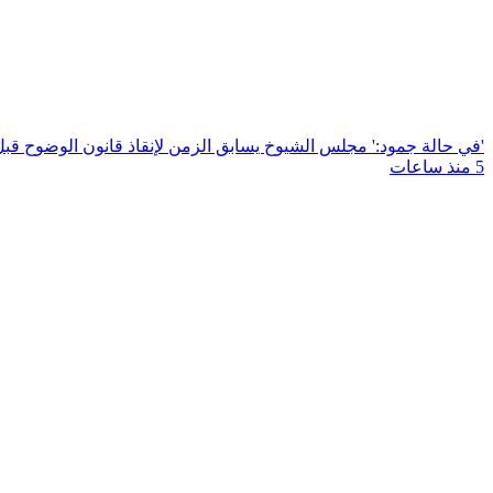
'في حالة جمود:' مجلس الشيوخ يسابق الزمن لإنقاذ قانون الوضوح قب
5 منذ ساعات