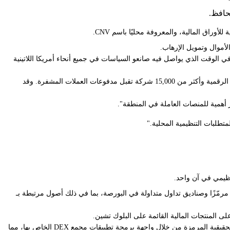
أموال وتمويل الإرهاب.
 هذا الاعتماد في الوقت الذي يواصل فيه صانعو السياسات في جميع أنحاء أمريكا اللاتينية
برزت الأرجنتين كواحدة من أنشط أسواق العملات المشفرة في المنطقة، حيث تشير بيانات الشركة إلى أن ما يقرب من 20% من السكان يستخدمون الأصول الرقمية وأكثر من 15,000 شركة تقبل مدفوعات العملات المشفرة. وقد
رة أيضًا تعميق تركيز الشركة على المنتجات التي تربط الأصول الرقمية بالتمويل التقليدي. في أوائل يونيو، أتاحت Bitget استخدام 15 سهمًا مرمّزًا وصناديق تداول متداولة في البورصة، بما في ذلك أصول مرتبطة بـ
المنتجات المالية القائمة على البلوك تشين.
أدى إعلان منفصل من محفظة Bitget Wallet في 9 يونيو إلى توسيع بنية الأصول المرمزة للشركة بشكل أكبر. قدمت المحفظة دعمًا للتداول المباشر للأصول الحقيقية المرمزة من خلال واجهة برمجة تطبيقات مجمع DEX الخاص بها، مما