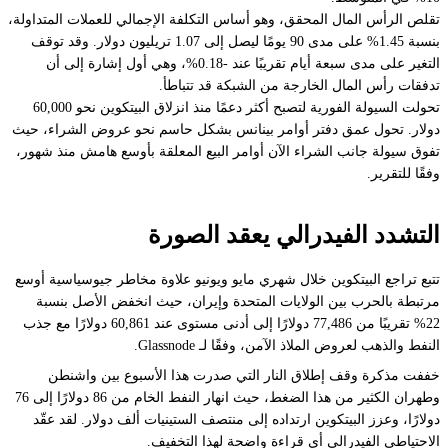
تقلص الرأس المال المحقق، وهو أساس التكلفة الإجمالي للعملات المتداولة،
بنسبة 1.45% على مدى 90 يومًا ليصل إلى 1.07 تريليون دولار. وقد توقف
التغير على مدى سبعة أيام تقريبًا عند -0.18%، وهي أول إشارة إلى أن
تدفقات رأس المال الخارجة من الشبكة قد تتباطأ.
تحولت السيولة الفورية لتصبح أكثر دعمًا منذ انزلاق البيتكوين نحو 60,000
دولار. تحول عمق دفتر أوامر بينانس بشكل حاسم نحو عروض الشراء، حيث
تفوق سيولة جانب الشراء الآن أوامر البيع المعلقة بأوسع هامش منذ شهور،
وفقًا للتقرير.
التشدد الفيدرالي يعقد الصورة
تتبع تراجع البيتكوين خلال شهري مايو ويونيو علاوة مخاطر جيوسياسية أوسع
مرتبطة بالحرب بين الولايات المتحدة وإيران، حيث انخفض الأصل بنسبة
22% تقريبًا من 77,486 دولارًا إلى أدنى مستوى عند 60,861 دولارًا مع جذب
النفط والذهب لعروض الملاذ الآمن، وفقًا لـ Glassnode.
خففت مذكرة وقف إطلاق النار التي صدرت هذا الأسبوع بين واشنطن
وطهران الكثير من هذا الضغط، حيث انهار النفط الخام من 86 دولارًا إلى 76
دولارًا، وعزز البيتكوين ارتداده إلى منتصف الستينيات ألف دولار. لقد عقّد
الاحتياطي الفيدرالي أي قراءة واضحة لهذا التخفيف.