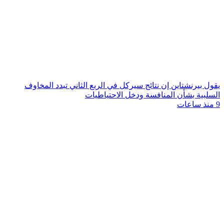
يقول بيرنشتاين إن نتائج سيركل في الربع الثاني تبدد المخاوف
السلبية بشأن المنافسة ودخل الاحتياطيات
9 منذ ساعات