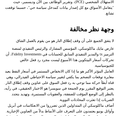
الاستهلاك الشخصي (PCE)، وتقرير الوظائف بين الآن وديسمبر، حيث
"يتعامل الأسواق مع كل إصدار بيانات كمدخل سياسة حي"، حسبما توقعت
تشانغ.
وجهة نظر مخالفة
لا يتفق الجميع على أن وقف إطلاق النار هو من يقوم بالعمل الشاق.
عارض مايك ماكلوسكي، المؤسس المشارك والرئيس التنفيذي لمنصة
الترميز tx والمدير التنفيذي السابق للحسابات في Fidelity Investments، أن
تحركات أسعار البيتكوين هذا الأسبوع ليست مجرد رد فعل خالص
للجيوسياسية.
العامل المؤثر الأكبر هو ما إذا كان الانخفاض المستمر في أسعار النفط يعيد
معايرة توقعات التضخم بما يكفي لتغيير سياسة الاحتياطي الفيدرالي، وهي
قناة أبطأ حركة مما توحي به رد فعل السوق على عناوين وقف إطلاق النار.
يعتبر التوقيع المقرر يوم الجمعة في سويسرا هو الاختبار الحقيقي، في رأيه،
بالنظر إلى الوضع المؤقت للصفقة، والعقوبات المستمرة، وتهديد بتجدد
الضربات إذا تعثرت المحادثات النووية.
أضاف ماكلوسكي أن المتداولين الذين تضرروا من الانعكاسات في أبريل
وأوائل يونيو يعتمدون على التعرف على الأنماط بدلاً من العناوين الإخبارية.