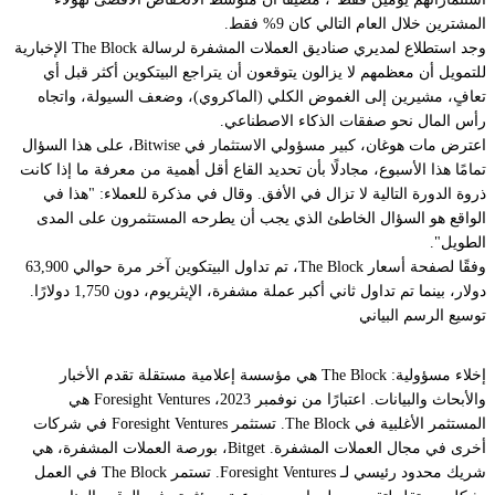
المشترين خلال العام التالي كان 9% فقط.
وجد استطلاع لمديري صناديق العملات المشفرة لرسالة The Block الإخبارية
للتمويل أن معظمهم لا يزالون يتوقعون أن يتراجع البيتكوين أكثر قبل أي
تعافٍ، مشيرين إلى الغموض الكلي (الماكروي)، وضعف السيولة، واتجاه
رأس المال نحو صفقات الذكاء الاصطناعي.
اعترض مات هوغان، كبير مسؤولي الاستثمار في Bitwise، على هذا السؤال
تمامًا هذا الأسبوع، مجادلًا بأن تحديد القاع أقل أهمية من معرفة ما إذا كانت
ذروة الدورة التالية لا تزال في الأفق. وقال في مذكرة للعملاء: "هذا في
الواقع هو السؤال الخاطئ الذي يجب أن يطرحه المستثمرون على المدى
الطويل".
وفقًا لصفحة أسعار The Block، تم تداول البيتكوين آخر مرة حوالي 63,900
دولار، بينما تم تداول ثاني أكبر عملة مشفرة، الإيثريوم، دون 1,750 دولارًا.
توسيع الرسم البياني
إخلاء مسؤولية: The Block هي مؤسسة إعلامية مستقلة تقدم الأخبار
والأبحاث والبيانات. اعتبارًا من نوفمبر 2023، Foresight Ventures هي
المستثمر الأغلبية في The Block. تستثمر Foresight Ventures في شركات
أخرى في مجال العملات المشفرة. Bitget، بورصة العملات المشفرة، هي
شريك محدود رئيسي لـ Foresight Ventures. تستمر The Block في العمل