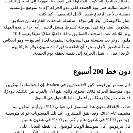
ستحتاج صناديق البيتكوين المتداولة في البورصة الفورية إلى تسجيل تدفقات
داخلية متتالية حتى يوم الجمعة لكي تبدو الحركة "إعادة تموضع مؤسسية
حقيقية بدلاً من ارتفاع قصير الأجل للتخفيف"، كما كتب.
أشار ماكلوسكي أيضًا إلى توقف سلسلة التدفقات الخارجة من صناديق
البيتكوين المتداولة في البورصة كشرط مسبق لتغيير رأيه. جاءت هذه المهلة
يوم الثلاثاء، عندما سجلت الصناديق تدفقًا داخليًا صافيًا ضيقًا بقيمة 10.1
مليون دولار بعد سلسلة من السحوبات استمرت لعدة أسابيع — وهو انعكاس
ثبت أنه قصير الأجل بمجرد أن قطعه تدفق 82.2 مليون دولار خارجًا يوم
الأربعاء قبل أن تصل الحركة إلى نقطة تحققه يوم الجمعة.
دون خط 200 أسبوع
قال توماس بيرفومو، كبير الاقتصاديين في Kraken، إن انخفاضات البيتكوين
دون متوسط الحركة لـ200 أسبوع، والذي يقع الآن بالقرب من 62,358 دولارًا،
قد مثلت تاريخيًا بعضًا من أفضل نقاط الدخول في السوق.
حدثت الإغلاقات دون هذا المستوى في حوالي 10% من أيام التداول منذ
منتصف عام 2017، وقد حقق المشترون عند تلك المستويات عوائد متوسطة
تزيد عن 100% في غضون عام وأكثر من 300% في غضون عامين.
قال بيرفومو: "كان متوسط الوقت للوصول إلى نقطة التعادل على
استثماراتهم يومين فقط"، مضيفًا أن متوسط الانخفاض الأقصى لهؤلاء