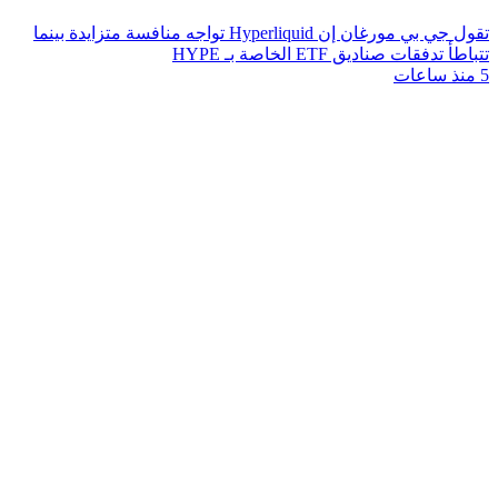
تقول جي بي مورغان إن Hyperliquid تواجه منافسة متزايدة بينما
تتباطأ تدفقات صناديق ETF الخاصة بـ HYPE
5 منذ ساعات