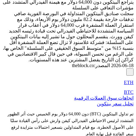
يتراجع البيتكوين دون 64,000 دولار مع هيمنة الفيدرالي المتشدد على
مؤشرات التعافي على السلسلة
سجلت صناديق البيتكوين المتداولة في البورصة الفورية صافي
تدفقات خارجة بقيمة 82.2 مليون دولار يوم الأربعاء، وذلك مع
استقرار العملة المشفرة قرب 64,000 دولار في أعقاب قرار
السياسة المتشددة للاحتياطي الفيدرالي تحت قيادة رئيسه الجديد
كيفن وورث. ينقسم المحللون حول ما تشير إليه بيانات البيتكوين
على السلسلة: فشركة غلاسنود لا تزال تضع العملة المشفرة أقل
بنسبة 15% من "متوسط السوق الحقيقي على السلسلة" الخاص بها،
على الرغم من تحسن السيولة، في حين قال كبير الاقتصاديين في
كراكن إن التاريخ يفضل المشترين عند هذه المستويات.
2026-06-18
المصدر
:
theblock.co
ETH
BTC
اتجاهات سوق العملات الرقمية
تحليل سعر بيتكوين
تم تداول البيتكوين (BTC) دون 64,000 دولار يوم الخميس حيث أثر الظهور
المتشدد لرئيس الاحتياطي الفيدرالي كيفن وارش على رأس القيادة سلبًا
على الأصول الخطرة، مع قيام المتداولين بتسعير احتمالات متزايدة لرفع
سعر الفائدة قبل نهاية العام.