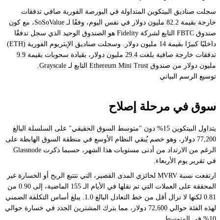
سجلت صناديق البيتكوين المتداولة في البورصة الفورية صافي تدفقات
خارجة بقيمة 82.2 مليون دولار في نفس اليوم، وفقًا لـ SoSoValue، مع كون
صندوق FBTC التابع لشركة Fidelity هو الصندوق الوحيد الذي سجل تدفقًا
داخليًا كبيرًا بقيمة 14 مليون دولار. وسجلت صناديق الإيثريوم الفورية (ETH)
تدفقات خارجة صافية بلغت 29.4 مليون دولار، بقيادة سحوبات بقيمة 9.9
مليون دولار من صندوق Ethereum Mini Trust التابع لـ Grayscale.
توسيع الرسم البياني
سوق في مرحلة إصلاح
يتداول البيتكوين 15% دون "متوسط السوق الحقيقي" على السلسلة البالغ
77,200 دولار، وهو خصم يُبقي النظام الأوسع في منطقة السوق الهابطة على
الرغم من الارتداد من أدنى مستويات هذا الشهر، حسبما ذكرت Glassnode
في تقرير يوم الأربعاء.
ارتفعت نسبة MVRV لحائزي المدى القصير، التي تتتبع الربح أو الخسارة غير
المحققة على العملات التي تم نقلها في الأيام الـ 155 الماضية، إلى 0.90 من
0.81 لكنها لا تزال أقل من خط التعادل البالغ 1.0. يبلغ أساس التكلفة الضمني
لهذه الفئة حوالي 72,600 دولار، مما يترك المشترين الجدد في خسارة حوالي
10% في المتوسط.