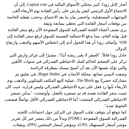
أشار كايل رودا، كبير محللي الأسواق المالية في Capital.com، إلى أن
الاجتماع الأول للرئيس كيفن وارش على رأس القيادة يوم الأربعاء ألغى
التوجيهات المستقبلية، واختصر بيان ما بعد الاجتماع، وحجب نقطته الخاصة
من توقعات أسعار الفائدة التي تحظى بمتابعة وثيقة.
يرى نصف أعضاء اللجنة الفيدرالية للسوق المفتوحة الآن رفع سعر الفائدة
قبل نهاية العام، مما يدفع الاحتمالية الضمنية للسوق لرفع سعر الفائدة إلى
90%. وأضاف رودا أن هذا التحول أدى إلى انخفاض الأسهم والذهب وارتفاع
الدولار.
جادل رودا قائلاً: "الصقر لا يغير ريشه أبدًا"، مشيرًا إلى غرائز وارش التي
تركز على التضخم كحاكم للبنك الاحتياطي الفيدرالي في سنوات الألفين
والتي تؤكد نفسها الآن بعد أن أصبح يمسك بمطرقة الرئاسة.
وصفت لايسي تشانغ، محللة الأبحاث في Bitget Wallet، في تعليق تم
مشاركته حصريًا مع The Block، عملية البيع المكثف للبيتكوين والذهب يوم
الأربعاء بأنها رد فعل على نبرة الاحتياطي الفيدرالي وليس قراره، حيث كان
تثبيت سعر الفائدة نفسه قد تم تسعيره بالفعل. وأوضحت: "يمكن تسعير
الاحتياطي الفيدرالي المتشدد؛ أما الاحتياطي الفيدرالي الأقل تواصلًا فيصعب
التحوط ضده".
كما تتوقع أن يتوقف تقلب السوق عن التركيز حول اجتماعات اللجنة
الفيدرالية للسوق المفتوحة (FOMC) وبدلاً من ذلك ينتشر عبر كل تقرير
مؤشر أسعار المستهلك (CPI)، ومؤشر أسعار المنتجين (PPI)، ونفقات