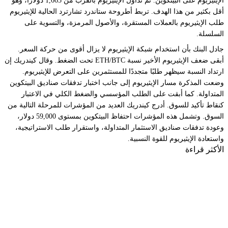
الإيثيريوم على البيتكوين. تم تداول الإيثيريوم بالقرب من 1,665 دولارًا، وهو
أقل بكثير من هذا الهدف. تربط أطروحة ستاندرد تشارترد الحالية للإيثيريوم
طلب الإيثيريوم بالعملات المستقرة، والأصول المرمزة، والتسوية على
السلسلة.
جادل البنك بأن استخدام شبكة الإيثيريوم لا يزال أقوى من حركة السعر.
أبقى ضعف الإيثيريوم الأخير نسبة ETH/BTC تحت الضغط. وقال كيندريك إن
ارتداد النسبة سيظهر طلبًا متجددًا للمستثمرين على التعرض للإيثيريوم.
وضعت المذكرة مسار الإيثيريوم إلى جانب اختبار تدفقات صناديق البيتكوين
المتداولة. كما أبقت على الطلب المؤسسي والضغط الكلي في الاعتبار
كنقاط تأكيد للسوق. أدرج كيندريك العديد من المؤشرات للمرحلة التالية من
السوق. وتشمل هذه المؤشرات احتفاظ البيتكوين بمستوى 59,000 دولار،
وعودة تدفقات صناديق الاستثمار المتداولة، واستقرار طلب الاستراتيجية،
واستعادة الإيثيريوم للقوة النسبية.
الأكثر قراءة