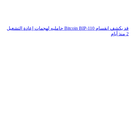
قد يكشف انقسام Bitcoin BIP-110 حامليه لهجمات إعادة التشغيل
2 منذ أيام