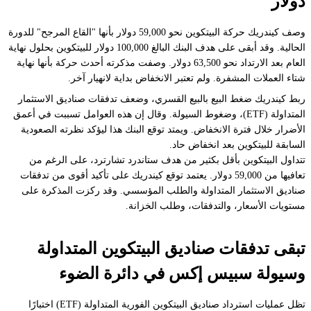
دولار
وصف كيندريك حركة البيتكوين نحو 59,000 دولار بأنها "القاع المرجح" للدورة
الحالية. وقد أبقى على هدف البنك البالغ 100,000 دولار للبيتكوين بحلول نهاية
العام بعد الارتداد نحو 63,500 دولار. وصفت مذكرته أحدث حركة بأنها نهاية
شتاء العملات المشفرة. ولم تعتبر الانخفاض بداية لانهيار آخر.
ربط كيندريك ضغط البيع بالبيع القسري، وضعف تدفقات صناديق الاستثمار
المتداولة (ETF)، وضغوط السيولة. وقال إن هذه العوامل تسببت في أعمق
الأضرار خلال فترة الانخفاض. ويمتد توقع البنك هذا ليؤكد نظرته الصعودية
السابقة للبيتكوين بعد انخفاض حاد.
تتداول البيتكوين بأقل بكثير من هدف ستاندرد تشارترد، على الرغم من
تعافيها من 59,000 دولار. يعتمد توقع كيندريك على تأكيد أقوى من تدفقات
صناديق الاستثمار المتداولة والطلب المؤسسي. وقد ركزت المذكرة على
مستويات الأسعار، والتدفقات، وطلب الخزانة.
تبقى تدفقات صناديق البيتكوين المتداولة
وسيولة سبيس إكس في دائرة الضوء
تظل عمليات استرداد صناديق البيتكوين الفورية المتداولة (ETF) اختبارًا