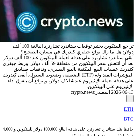
تراجع البيتكوين يختبر توقعات ستاندرد تشارترد البالغة 100 ألف
دولار: هل ما زال توقع جيفري كندريك في مساره الصحيح؟
أبقى ستاندرد تشارترد على هدفه لعملة البيتكوين عند 100 ألف دولار
بعد أن انتعش سعر البيتكوين من منطقة 59 ألف دولار. وربط جيفري
كندريك عمليات البيع المكثفة بالبيع القسري، وتدفقات صناديق
المؤشرات المتداولة (ETF) الضعيفة، وضغوط السيولة. أبقى كندريك
على هدفه لعملة الإيثيريوم عند 4 آلاف دولار، ويتوقع أن يتفوق أداء
الإيثيريوم على البيتكوين.
2026-06-13
المصدر
:
crypto.news
ETH
BTC
حافظ بنك ستاندرد تشارترد على هدفه البالغ 100,000 دولار للبيتكوين و 4,000
دولار للإيثيريوم بعد عملية البيع المكثف.