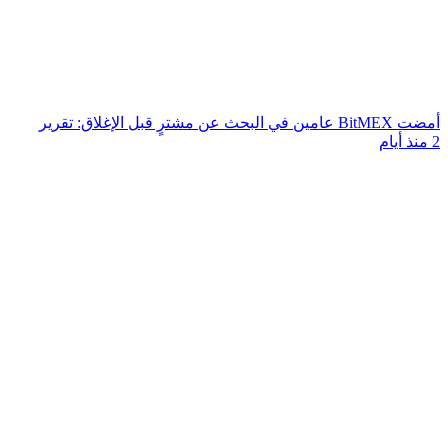
أمضت BitMEX عامين في البحث عن مشترٍ قبل الإغلاق: تقرير
2 منذ أيام