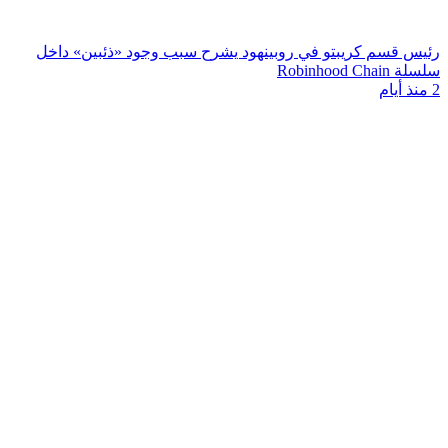
رئيس قسم كريبتو في روبينهود يشرح سبب وجود «ذئبين» داخل
سلسلة Robinhood Chain
2 منذ أيام