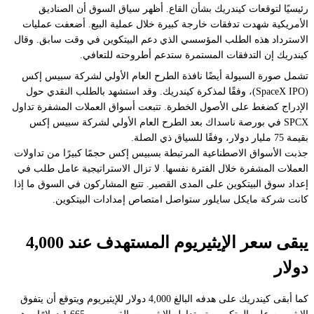
رئيسيًا لتوقعات كيندريك بشأن القاع. أظهر سياق السوق أن الصناديق
الأمريكية شهدت تدفقات خارجة كبيرة خلال عملية البيع. أضعفت عمليات
الاسترداد هذه الطلب المؤسسي الذي دعم البيتكوين في وقت سابق. وقال
كيندريك إن التدفقات المستمرة ستدعم أطروحته للتعافي.
تشمل صورة السيولة أيضًا نافذة الطرح العام الأولي لشركة سبيس إكس
(SpaceX IPO)، وفقًا لمذكرة كيندريك. وقد استشهد بالطلب النقدي حول
الإدراج كضغط على الأصول الخطرة. تتبعت أسواق العملات المشفرة تداول
SPCX في بورصة ناسداك بعد الطرح العام الأولي لشركة سبيس إكس
بقيمة 75 مليار دولار، وفقًا للسياق ذي الصلة.
جذبت الأسواق الاصطناعية المرتبطة بسبيس إكس حجمًا كبيرًا من تداولات
العملات المشفرة خلال الفترة نفسها. لا تزال الاستراتيجية عامل طلب في
إعداد سوق البيتكوين على المدى القصير. تتبع المشاركون في السوق ما إذا
كانت شركة مايكل سايلور ستواصل امتصاص إمدادات البيتكوين.
يبقى سعر الإيثيريوم المستهدف عند 4,000
دولار
كما أبقى كيندريك على هدفه البالغ 4,000 دولار للإيثيريوم ويتوقع أن يتفوق