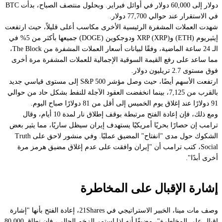
دولار إلى 60,000 دولار في أوائل فبراير. وبحلول منتصف الصباح، بدأت BTC
في الاستقرار عند حوالي 77,700 دولار.
شهدت العملات المشفرة الرئيسية الأخرى مكاسب أعلى قليلاً، حيث ارتفعت
إيثيريوم (ETH) وXRP (XRP) ودوجكوين (DOGE) جميعها بأكثر من 5% في
الـ 24 ساعة الماضية، وفقًا لبيانات أسعار العملات المشفرة من The Block،
مما ساعد على رفع القيمة السوقية الإجمالية للعملات المشفرة مرة أخرى
فوق مستوى 2.7 تريليون دولار.
ارتفعت الأسهم أيضًا، حيث وصل مؤشر S&P 500 إلى مستوى قياسي جديد
بالقرب من 7,125، بينما انخفضت العقود الآجلة للنفط بشكل حاد من حوالي
91 دولارًا عند إغلاق يوم الخميس إلى أقل من 81 دولارًا صباح اليوم.
ومع ذلك، فإن إعادة الفتح مرتبطة بوقف إطلاق نار لمدة 10 أيام، وقال
ترامب إن حصارًا بحريًا أمريكيًا يستهدف إيران سيظل ساريًا، مما يثير بعض
الشكوك حول مدى "انفتاح" المضيق عمليًا. وفي منشور لاحق على Truth
Social، كتب ترامب أن "إيران وافقت على عدم إغلاق مضيق هرمز مرة
أخرى أبدًا".
إشارة الإقبال على المخاطرة
وصف مات مينا، الخبير الاستراتيجي في 21Shares، إعادة الفتح بأنها "إشارة
إقبال على المخاطرة"، مضيفًا أنه إذا استمر الزخم الحالي، فإن نطاق 80,000