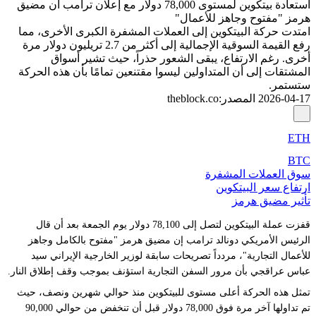
استعادة بيتكوين لمستوى 78,000 دولار مع إعلان ترامب أن مضيق
هرمز "مفتوح وجاهز للأعمال"
امتدت حركة البيتكوين إلى العملات المشفرة الكبرى الأخرى، مما
رفع القيمة السوقية الإجمالية إلى أكثر من 2.7 تريليون دولار مرة
أخرى. رغم الارتفاع، يبقى الشعور حذراً، حيث تشير أسواق
المشتقات إلى أن المتداولين ليسوا مقتنعين تمامًا بأن هذه الحركة
ستستمر.
2026-04-17
المصدر
:
theblock.co
ETH
BTC
سوق العملات المشفرة
ارتفاع سعر البيتكوين
تأثير مضيق هرمز
قفزت عملة البيتكوين لتصل إلى 78,100 دولار يوم الجمعة بعد أن قال
الرئيس الأمريكي دونالد ترامب إن مضيق هرمز "مفتوح بالكامل وجاهز
للأعمال التجارية"، مردداً تصريحات سابقة لوزير الخارجية الإيراني سيد
عباس عراقجي بأن مرور السفن التجارية استؤنف بموجب وقف إطلاق النار.
تمثل هذه الحركة أعلى مستوى للبيتكوين منذ حوالي شهرين ونصف، حيث
تم تداولها آخر مرة فوق 78,000 دولار قبل أن تنخفض من حوالي 90,000