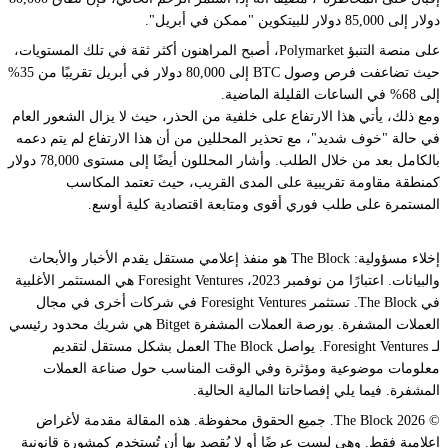
دولار إلى 85,000 دولار للبيتكوين "ممكن في أبريل".
على منصة التنبؤ Polymarket، أصبح المراهنون أكثر ثقة في تلك المستويات،
حيث تضاعفت فرص وصول BTC إلى 80,000 دولار في أبريل تقريبًا من 35%
إلى 68% في الساعات القليلة الماضية.
ومع ذلك، يأتي هذا الارتفاع على خلفية من الحذر، حيث لا يزال الشعور العام
في حالة "خوف شديد"، مع تحذير المحللين من أن هذا الارتفاع لم يتم دعمه
بالكامل بعد من خلال الطلب. وأشار المحللون أيضًا إلى مستوى 78,000 دولار
كمنطقة مقاومة تقريبية على المدى القريب، حيث تعتمد المكاسب
المستمرة على طلب فوري أقوى ومتابعة اقتصادية كلية أوسع.
إخلاء مسؤولية: The Block هو منفذ إعلامي مستقل يقدم الأخبار والأبحاث
والبيانات. اعتبارًا من نوفمبر 2023، Foresight Ventures هي المستثمر الأغلبية
في The Block. تستثمر Foresight Ventures في شركات أخرى في مجال
العملات المشفرة. بورصة العملات المشفرة Bitget هي شريك محدود رئيسي
لـ Foresight Ventures. يواصل The Block العمل بشكل مستقل لتقديم
معلومات موضوعية ومؤثرة وفي الوقت المناسب حول صناعة العملات
المشفرة. فيما يلي إفصاحاتنا المالية الحالية.
© 2026 The Block. جميع الحقوق محفوظة. هذه المقالة مقدمة لأغراض
إعلامية فقط. وهي ليست عرضًا أو لا يُقصد بها أن تُستخدم كمشورة قانونية