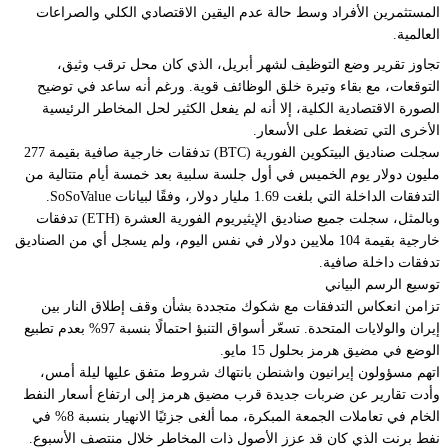
المستثمرين الأفراد وسط حالة عدم اليقين الاقتصادي الكلي والصراعات
العالمية.
تجاوز تقرير وضع التوظيف لشهر أبريل، الذي كان محل ترقب وثيق،
التوقعات، مع بقاء وتيرة خلق الوظائف قوية. ورغم أنه ساعد في توضيح
الصورة الاقتصادية الكلية، إلا أنه لم يفعل الكثير لحل المخاطر الرئيسية
الأخرى التي تضغط على الأسعار.
سجلت صناديق البيتكوين الفورية (BTC) تدفقات خارجية صافية بقيمة 277
مليون دولار يوم الخميس في أول جلسة سلبية بعد خمسة أيام متتالية من
التدفقات الداخلة التي بلغت 1.69 مليار دولار، وفقًا لبيانات SoSoValue.
وبالمثل، سجلت جميع صناديق الإيثيريوم الفورية العشرة (ETH) تدفقات
خارجية بقيمة 104 ملايين دولار في نفس اليوم، ولم يسجل أي من الصناديق
تدفقات داخلة صافية.
توسيع الرسم البياني
تزامن انعكاس التدفقات مع شكوك متجددة بشأن وقف إطلاق النار بين
إيران والولايات المتحدة. تسعّر أسواق التنبؤ احتمالًا بنسبة 97% بعدم تطبيع
الوضع في مضيق هرمز بحلول 15 مايو.
اتهم مسؤولون إيرانيون واشنطن بانتهاك شروط متفق عليها ليلة أمس،
وأدت تقارير عن ضربات جديدة قرب مضيق هرمز إلى ارتفاع أسعار النفط
الخام في تعاملات الجمعة المبكرة، مما ألغى جزئيًا الانهيار بنسبة 8% في
نفط برنت الذي كان قد عزز الأصول ذات المخاطر خلال منتصف الأسبوع.