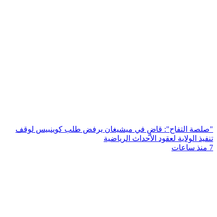
"صلصة التفاح": قاضٍ في ميشيغان يرفض طلب كوينبيس لوقف
تنفيذ الولاية لعقود الأحداث الرياضية
7 منذ ساعات