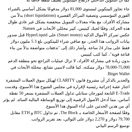
كما أن التكوين الداخلي لارتفاع البيتكوين يضيف سقفًا خاصًا به.
جاء تجاوز البيتكوين لمستوى 81,000 دولار مدفوعًا بشكل أساسي بالشراء
الفوري المؤسسي وتصفية المراكز القصيرة (short liquidations) بدلاً من
مشاركة الأفراد، مع بقاء معدلات التمويل منخفضة بشكل غير عادي طوال
هذه الحركة، وفقًا لجيك كينيس، كبير محللي الأبحاث في Nansen.
عكس تمركز الأموال الذكية (Smart money) على HyperLiquid قبل صدور
بيانات الرواتب هذا الحذر، مع صافي شراء للبيتكوين بلغ 5.3 مليون دولار
فقط على مدار 24 ساعة. وأشار ذلك إلى "تدفقات متواضعة بدلاً من بناء
قناعة قوية"، كما كتب كينيس.
بدون زيادة في مشاركة الأفراد، لا تزال عمليات التراجع نحو منطقة الدعم
75,000-78,000 دولار ممكنة، كما قالت لاسيي تشانغ، محللة الأبحاث في
Bitget Wallet.
والجدير بالذكر أن مشروع قانون CLARITY لهيكل سوق العملات المشفرة
اجتاز عقبة إجرائية رئيسية لإقراره في مجلس الشيوخ هذا الأسبوع، وقدمت
E-Trade التابعة لمورجان ستانلي تداول العملات المشفرة بسعر 50 نقطة
أساس، مما أدخل الأصول الرقمية إلى توزيع الوساطة المالية السائد. لم يؤثر
أي من هذين الحدثين على أداء السوق هذا الأسبوع.
وفقًا لصفحة الأسعار الخاصة بـ The Block، تم تداول BTC و ETH مقابل
79,700 دولار و 2,270 دولار على التوالي، بعد تقرير الرواتب.
توسيع الرسم البياني