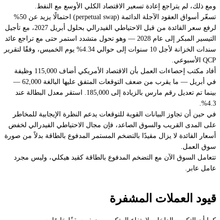
ومع ذلك، لم يتراجع إعادة تسعير الاقتصاد الكلي الأوسع مع النفط.
تسعّر أسواق العقود الآجلة الدائمة (perpetual swap) احتمالًا يزيد عن 50%
لرفع سعر الفائدة من قبل الاحتياطي الفيدرالي بحلول أبريل 2027، مع تأجيل
التيسير المبكر إلى عام 2028 — وهو تحول متشدد استمر حتى مع تراجع عائد
سندات الخزانة لأجل 10 سنوات إلى حوالي 4.34% يوم الخميس، وفقًا لتقرير
QCP الأسبوعي.
أفاد مكتب إحصاءات العمل بأن الاقتصاد الأمريكي أضاف 115,000 وظيفة
في أبريل — ما يقرب من ضعف التوقعات المتفق عليها البالغة 62,000 —
بينما تم تعديل رقم مارس بالزيادة إلى 185,000. استقر معدل البطالة عند
4.3%.
في حين أن تجاوز البيانات القوية للتوقعات يدعم النظرة الإيجابية للمخاطر
على المدى القريب والسوق الصاعد، فإن مجال الاحتياطي الفيدرالي لخفض
أسعار الفائدة لا يزال مقيدًا بالتضخم المستمر المدفوع بالطاقة بدلاً من صورة
سوق العمل.
تتعامل السوق الآن مع التضخم المدفوع بالطاقة كقيد هيكلي، وليس مجرد
عامل عابر.
قيود العملات المشفرة