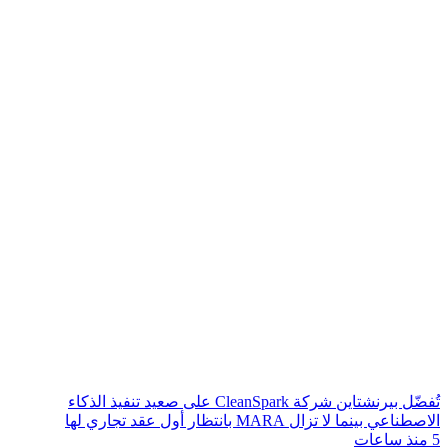
تُفضّل بيرنشتاين شركة CleanSpark على صعيد تنفيذ الذكاء
الاصطناعي بينما لا تزال MARA بانتظار أول عقد تجاري لها
5 منذ ساعات