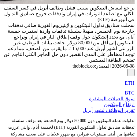
تراجع انتعاش البيتكوين بسبب فشل وظائف أبريل في كسر السقف
الكلي مع تصاعد التوترات في إيران وتدفقات خروج صناديق التداول
في البورصة (ETF)
سجلت صناديق تداول البيتكوين والإيثيريوم الفورية صافي تدفقات
خارجة يوم الخميس، منهيةً سلسلة تدفقات واردة استمرت خمسة
أيام، مع تجدد الشكوك حول وقف إطلاق النار في إيران وتراجع
البيتكوين إلى أقل من 80,000 دولار. جاءت بيانات التوظيف غير
الزراعي لشهر أبريل عند 115,000، ما يقرب من الضعف، مما دعم
توجه المخاطر على المدى القصير دون حل الحاجز الكلي الناجم عن
تضخم الطاقة المستمر.
2026-05-08
المصدر
:
theblock.co
ETH
BTC
سوق العملات المشفرة
ارتفاع البيتكوين
تقرير الوظائف لشهر أبريل
تداولت عملة البيتكوين دون 80,000 دولار يوم الجمعة بعد توقف سلسلة
تدفقات صناديق تداول البيتكوين الفورية (ETF) لخمسة أيام، والتي عززت
تعافيها من أدنى مستويات فبراير، مع ظهور علامات على ضعف مشاركة