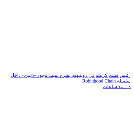
رئيس قسم كريبتو في روبينهود يشرح سبب وجود «ذئبين» داخل
سلسلة Robinhood Chain
13 منذ ساعات