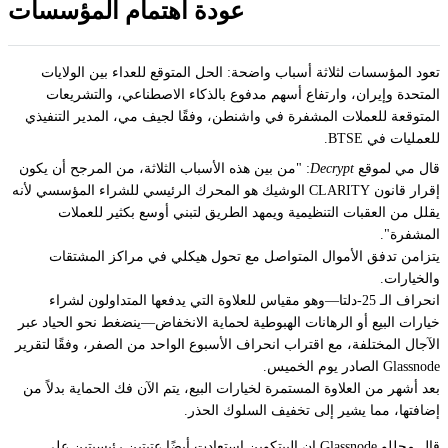
عودة اهتمام المؤسسات
تعود المؤسسات لثلاثة أسباب واضحة: الحل المتوقع للعداء بين الولايات
المتحدة وإيران، وارتفاع أسهم مدفوع بالذكاء الاصطناعي، والتشريعات
المتوقعة للعملات المشفرة في واشنطن، وفقًا لجيف مي، المدير التنفيذي
للعمليات في BTSE.
قال مي لموقع
Decrypt
: "من بين هذه الأسباب الثلاثة، من المرجح أن يكون
إقرار قانون CLARITY الوشيك هو المحرك الرئيسي للشراء المؤسسي لأنه
يقلل من العقبات التنظيمية ويمهد الطريق لتبني أوسع بكثير للعملات
المشفرة".
يتزامن تدفق الأموال المتواصل مع تحول هيكلي في مراكز المشتقات
والخيارات.
انحراف الـ 25-دلتا—وهو مقياس للعلاوة التي يدفعها المتداولون لشراء
خيارات البيع أو الرهانات الهبوطية لحماية الانخفاض—ينضغط نحو الحياد عبر
الآجال المختلفة، مع اقتراب انحراف الأسبوع الواحد من الصفر، وفقًا لتقرير
Glassnode الصادر يوم الخميس.
بعد أشهر من العلاوة المستمرة لخيارات البيع، يتم الآن فك الحماية بدلاً من
إضافتها، مما يشير إلى تخفيف السلوك الحذر.
قال محللو Glassnode إن البيتكوين استعادت أيضًا عتبتين رئيسيتين على