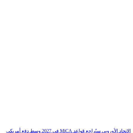
الاتحاد الأوروبي سيُراجع قواعد MiCA في 2027 وسط دفع أمريكي