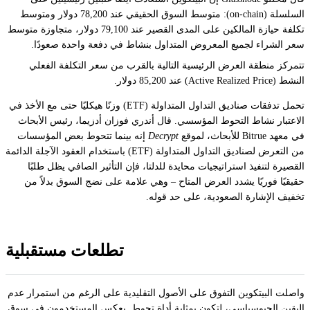
السلسلة (on-chain): متوسط السوق الحقيقي عند 78,200 دولار ومتوسط
تكلفة حيازة المالكين على المدى القصير عند 79,100 دولار، متجاوزة متوسط
سعر الشراء لجميع المعروض المتداول بنشاط في دفعة واحدة صعودًا.
تتمركز منطقة العرض الرئيسية التالية بالقرب من سعر التكلفة الفعلي
النشط (Active Realized Price) عند 85,200 دولار.
تحمل تدفقات صناديق التداول المتداولة (ETF) وزنًا هيكليًا حتى مع الأخذ في
الاعتبار نشاط التحوط المؤسسي. قال أندري فوزان أدزيما، رئيس الأبحاث
في معهد Bitrue للأبحاث، لموقع
Decrypt
إنه بينما تتحوط بعض المؤسسات
من التعرض لصناديق التداول المتداولة (ETF) باستخدام العقود الآجلة الدائمة
القصيرة لتنفيذ استراتيجيات محايدة للدلتا، فإن التأثير الصافي يظل طلبًا
حقيقيًا فوريًا يشدد العرض المتاح – وهي علامة على نضج السوق بدلاً من
تخفيف الإشارة الصعودية، على حد قوله.
تطلعات مستقبلية
واصلت البيتكوين التفوق على الأصول التقليدية على الرغم من استمرار عدم
اليقين الجيوسياسي، لتكون بمثابة أداة تحوط. يعكس المستخدمون في سوق