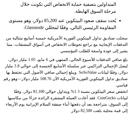
المتداولين بتصفية حماية الانخفاض التي تكونت خلال
مرحلة السوق الهابطة.
يُحدد سقف صعود البيتكوين عند 85,200 دولار، وهو مستوى
المقاومة الرئيسي التالي، وفقًا لمحللي Glassnode.
سجلت صناديق تداول البيتكوين الفورية الأمريكية خمسة أسابيع متتالية من
التدفقات الإيجابية مع تراجع تحوطات الانخفاض في أسواق المشتقات، مما
يشير إلى عودة واسعة للطلب المؤسسي.
بلغ صافي التدفقات للأسبوع الحالي، المنتهي في 6 مايو، 1.05 مليار دولار،
ليصل الإجمالي التراكمي عبر سلسلة الأسابيع الخمسة إلى حوالي 3.8 مليار
دولار، وفقًا لبيانات SoSoValue. ويبلغ إجمالي صافي الأصول التي تحتفظ بها
صناديق تداول البيتكوين الفورية الأمريكية الآن 108.76 مليار دولار—وهو رقم
قياسي.
انخفض سعر البيتكوين بنسبة 1.3% ويتداول حوالي 81,100 دولار، وفقًا
لبيانات CoinGecko. فقد أعادت العملة المشفرة الرائدة جزءًا من مكاسبها
إلى السوق، متراجعة بعد أن دفعتها أنباء صفقة السلام الإيرانية يوم الأربعاء
إلى قمة محلية بلغت 82,500 دولار.