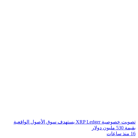
تصويت خصوصية XRP Ledger يستهدف سوق الأصول الواقعية
بقيمة 530 مليون دولار
16 منذ ساعات