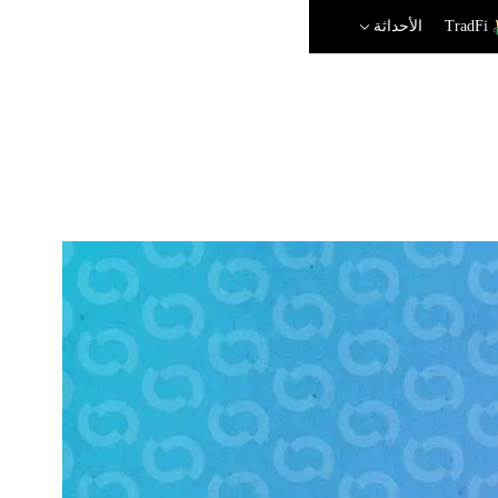
TradFi
الأحداثة