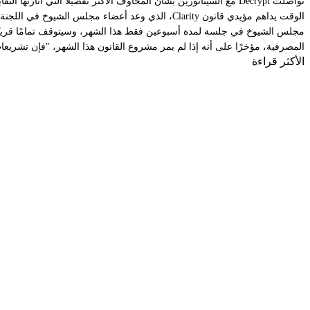
تواصلت Decrypt مع السيناتورين بشأن المخاوف الأكثر تفصيلاً التي أثارتها النقابات المصرفية اليوم، ولكنها لم تتلق ردًا فوريًا.
الوقت يداهم مؤيدي قانون Clarity، الذي وعد أعضاء مجلس الشيوخ في اللجنة المصرفية بأنه سيتم النظر فيه الأسبوع المقبل أو الذي يليه.
مجلس الشيوخ في جلسة لمدة أسبوعين فقط هذا الشهر، وسيتوقف تمامًا قريبًا
المصرفية، مؤخرًا على أنه إذا لم يمر مشروع القانون هذا الشهر، "فإن تشريع
الأكثر قراءة