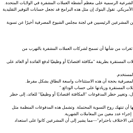
ريكي. تقول البنوك إن مثل هذه البرامج قد تجعل حسابات التوفير التقليدية
Cl في مجلس الشيوخ. وفي الأسبوع الماضي، كشف اثنان من المشرعين الرئيسيين في لجنة مجلس الشيوخ المصرفية أخيرًا عن تسوية
ى ثغرات من شأنها أن تسمح لشركات العملات المشفرة بالتهرب من
المستقرة بطريقة "مكافئة اقتصاديًا أو وظيفيًا لدفع الفائدة أو العائد على
المصرفية بحجة أن هذه الاستثناءات واسعة النطاق بشكل مفرط.
ات المستقرة وزيادتها على حساب الودائع."
غيير حظر المدفوعات "المكافئة اقتصاديًا أو وظيفيًا" للعائد، إلى حظر
ها أن تنتهك روح التسوية المحتملة. وتشمل هذه المدفوعات المنظمة مثل
جراء عدد معين من المعاملات الشهرية.
على الاختلاف باحترام"—مما يشير إلى أن المشرعين كانوا على استعداد