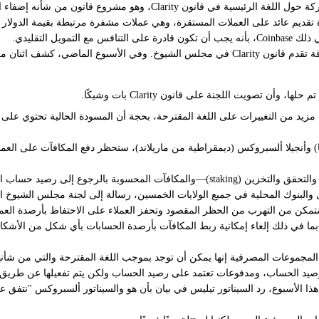
ية الرسمية على معظم أنشطة العملات المشفرة في الولايات المتحدة.
ديم عائد على العملات المستقرة، وهي عملات مشفرة مرتبطة بقيمة الدولار الأم
 التقليدي.
لما يقرب من أربعة أشهر، أدت المناوشة حول عائد العملات المستقرة إلى إعاقة تقدم قانون arity
تصويت اللجنة على قانون Clarity بات وشيكًا.
مزيد من التغييرات على اللغة المقترحة، بحجة أن المسودة الحالية تحتوي عل
) وأنجيلا ألسبروكس (ديمقراطية من ماريلاند)، ستحظر دفع المكافآت على العملات 
الرجوع إلى رصيد حساب المستخدم.
 والبنوك المحلية في جميع الولايات الخمسين، رسالة إلى لجنة مجلس الشيوخ 
مكن من التهرب من الحظر المقصود وتحفز العملاء على الاحتفاظ بأرصدة العمل
 في ذلك إلغاء إمكانية ربط المكافآت بأرصدة الحسابات بأي شكل من الأشكال، وت
 المجموعات المصرفية إنها يمكن أن توجد بموجب اللغة المقترحة والتي من شأن
رصيد الحساب، ومدفوعات تعتمد على رصيد الحساب ولكن يتم تفعيلها عن طريق إ
ذا الأسبوع، رد السيناتور تيليس في بيان بأن هو والسيناتور ألسبروكس "نتفق 