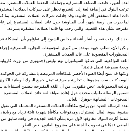
لعدة أشهر، خاضت الصناعة المصرفية وجماعات الضغط للعملات المشفرة معركة حول اللغة الرئيسية في قانون Clarity، وهو مشروع قانون من شأنه إضفاء الشرع
ترغب البنوك في إضافة لغة إلى التشريع تحظر على شركات العملات المشفرة تق
ذات العائد المنخفض أقل جاذبية؛ وقد جادلت شركات العملات المشفرة، بما في ذلك Coinbase، بأنه يجب أن تكون قادرة على التنافس مع التمويل
مقترحة بشأن هذه القضية، والتي رحب بها قادة العملات المشفرة بسرعة.
بعد ذلك بوقت قصير، أشار أعضاء مجلس الشيوخ إلى تفاؤلهم بأن المشكلة قد تم حلها، وأن 
ولكن الآن، تطلب جبهة موحدة من كبرى المجموعات التجارية المصرفية إجراء 
المحظورات المقصودة على عائد العملات المستقرة.
اللغة التوافقية، التي صاغها السيناتوران توم تيليس (جمهوري من نورث كارولينا
وديعة مصرفية تحمل فائدة."
ولكنها قد تمنح أيضًا الضوء الأخضر للمكافآت المرتبطة بالمشاركة في الحوكمة والتحقق والتخزين (staking)—والمكافآت المحسوبة ب
اليوم، كتبت ست مجموعات تجارية مصرفية، تمثل جميع البنوك الوطنية الكبرى
وقالت المجموعات: "نحن قلقون... من أن اللغة المقترحة تتضمن استثناءات ست
تتضمن الرسالة طلبات محددة حول إعادة صياغة لغة عائد العملات المستقرة—بما
المدفوعات "المشابهة جوهريًا" للعائد.
تعدد الرسالة العديد من برامج مكافآت العملات المستقرة المحتملة التي تقول
صندوق سوق المال المشترك، ومدفوعات مكافأة شهرية ثابتة تزداد مع زيادة 
عندما أثارت البنوك مخاوفها لأول مرة بشأن اللغة الجديدة في وقت سابق من ه
للمضي قدمًا في تصويت اللجنة على مشروع القانون بغض النظر.