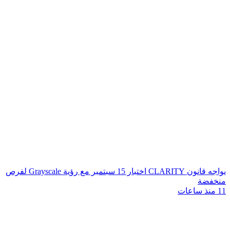
يواجه قانون CLARITY اختبار 15 سبتمبر مع رؤية Grayscale لفرص
منخفضة
11 منذ ساعات