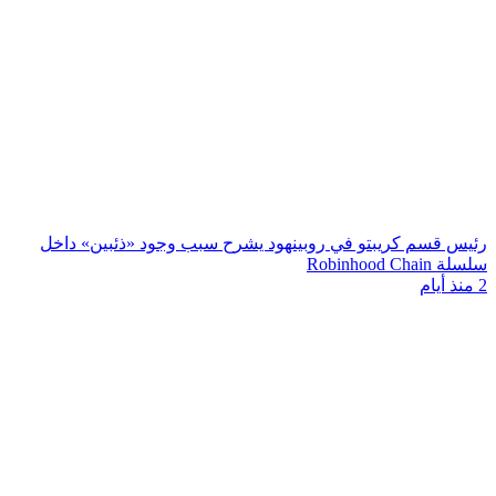
رئيس قسم كريبتو في روبينهود يشرح سبب وجود «ذئبين» داخل
سلسلة Robinhood Chain
2 منذ أيام