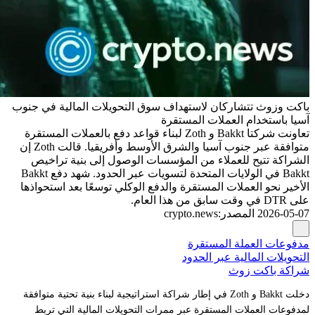
باكت وزوث تتشاركان لاستهداف سوق التحويلات المالية في جنوب
آسيا باستخدام العملات المستقرة
تعاونت شركتا Bakkt و Zoth لبناء قواعد دفع بالعملات المستقرة
متوافقة عبر جنوب آسيا والشرق الأوسط وأفريقيا. قالت Zoth إن
الشراكة تتيح للعملاء من المؤسسات الوصول إلى بنية تراخيص
Bakkt في الولايات المتحدة لتسويات عبر الحدود. شهد دفع Bakkt
الأخير نحو العملات المستقرة والدفع الوكلي توسعًا بعد استحواذها
على DTR في وقت سابق من هذا العام.
2026-05-07
المصدر
:
crypto.news
مدفوعات العملة المستقرة
التحويلات المالية عبر الحدود
شراكة باكت زوث
دخلت Bakkt و Zoth في إطار شراكة استراتيجية لبناء بنية تحتية متوافقة
لمدفوعات العملات المستقرة عبر ممرات التحويلات المالية التي تربط