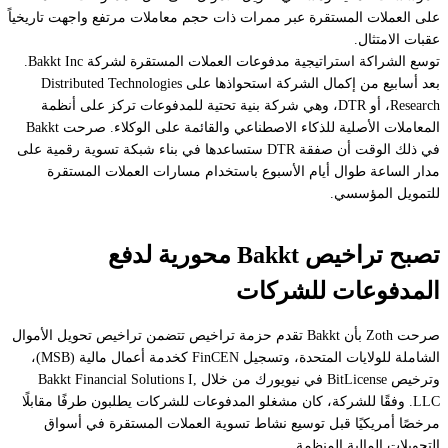
على العملات المستقرة عبر ممرات ذات حجم معاملات مرتفع واجهت تاريخياً
عقبات الامتثال.
توسع الشراكة استراتيجية مدفوعات العملات المستقرة لشركة Bakkt Inc.
بعد أسابيع من إكمال الشركة استحواذها على Distributed Technologies
Research، أو DTR، وهي شركة بنية تحتية للمدفوعات تركز على أنظمة
المعاملات الأصلية للذكاء الاصطناعي والقائمة على الوكلاء. صرحت Bakkt
في ذلك الوقت أن صفقة DTR ستساعدها في بناء شبكة تسوية رقمية على
مدار الساعة طوال أيام الأسبوع باستخدام مسارات العملات المستقرة
للتمويل المؤسسي.
تصبح تراخيص Bakkt محورية لدفع
المدفوعات للشركات
صرحت Zoth بأن Bakkt تقدم حزمة تراخيص تتضمن تراخيص تحويل الأموال
الشاملة للولايات المتحدة، وتسجيل FinCEN كخدمة أعمال مالية (MSB)،
وترخيص BitLicense في نيويورك من خلال Bakkt Financial Solutions I,
LLC. وفقًا للشركة، كان مشغلو المدفوعات للشركات يطلبون طرفًا مقابلًا
مرخصًا أمريكيًا قبل توسيع نشاط تسوية العملات المستقرة في أسواق
التحويلات المالية المنظمة.