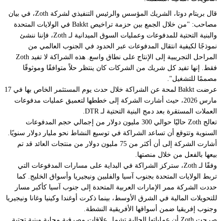
قال بريتام دوتا، الشريك المؤسس والرئيس التنفيذي لشركة Zoth، في بيان
مصاحب: "من خلال الجمع بين حزمة تراخيص Bakkt في الولايات المتحدة
والبنية التحتية للمدفوعات وعمليات السوق الميدانية لـ Zoth، فإننا ننشئ
نموذجًا لكيفية انتقال المدفوعات عبر الحدود في الجنوب العالمي من
المراحل التجريبية إلى الإنتاج على نطاق واسع. هذه الشراكة لا تفيد Zoth
فقط. إنها تفيد كل شريك من الشركات كان ينتظر حلاً متوافقًا وموثوقًا
مصممًا للتشغيل".
عرضت Bakkt لمحة عن الشراكة خلال حدث يوم المستثمر الخاص بها في 17
مارس 2026، حيث أشارت الشركة إلى خططها لتعميق عمليات مدفوعات
العملات المستقرة بعد دمج البنية التحتية لـ DTR.
تعالج Zoth حاليًا حوالي 300 مليون دولار من إجمالي حجم المدفوعات
السنوية وتتوقع أن تساعد الشراكة في توسيع النشاط نحو مليار دولار سنويًا.
أشارت الشركة إلى أن أكثر من 75 مليون دولار من منتجات العائد قد تم
بيعها بالفعل من خلال منصتها.
وفقًا لـ Zoth، ستركز الشراكة في البداية على مسارات المدفوعات التي
تربط الولايات المتحدة بجنوب آسيا والفلبين ونيجيريا وأسواق الخليج. كما
حددت الشركة ممر الإمارات العربية المتحدة إلى جنوب آسيا كأكبر مسار
للتحويلات المالية في الشرق الأوسط، بينما ذكرت أوغندا وكينيا وغانا ونيجيريا
وجنوب إفريقيا ضمن أسواقها الأفريقية النشطة.
صرحت Zoth أن عملياتها الحالية تشمل علاقات مصرفية محلية وبنية تحتية