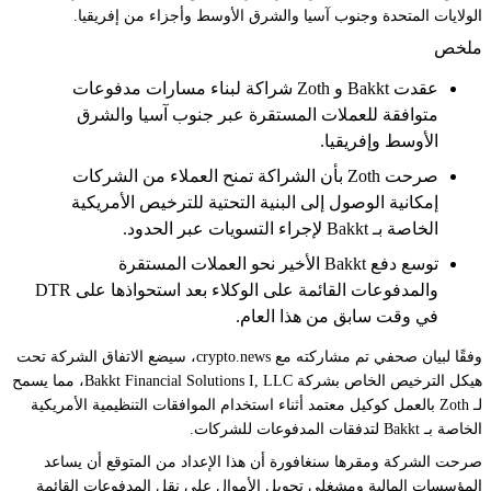
الولايات المتحدة وجنوب آسيا والشرق الأوسط وأجزاء من إفريقيا.
ملخص
عقدت Bakkt و Zoth شراكة لبناء مسارات مدفوعات
متوافقة للعملات المستقرة عبر جنوب آسيا والشرق
الأوسط وإفريقيا.
صرحت Zoth بأن الشراكة تمنح العملاء من الشركات
إمكانية الوصول إلى البنية التحتية للترخيص الأمريكية
الخاصة بـ Bakkt لإجراء التسويات عبر الحدود.
توسع دفع Bakkt الأخير نحو العملات المستقرة
والمدفوعات القائمة على الوكلاء بعد استحواذها على DTR
في وقت سابق من هذا العام.
وفقًا لبيان صحفي تم مشاركته مع crypto.news، سيضع الاتفاق الشركة تحت
هيكل الترخيص الخاص بشركة Bakkt Financial Solutions I, LLC، مما يسمح
لـ Zoth بالعمل كوكيل معتمد أثناء استخدام الموافقات التنظيمية الأمريكية
الخاصة بـ Bakkt لتدفقات المدفوعات للشركات.
صرحت الشركة ومقرها سنغافورة أن هذا الإعداد من المتوقع أن يساعد
المؤسسات المالية ومشغلي تحويل الأموال على نقل المدفوعات القائمة