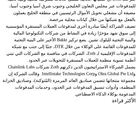
للمدفوعات عبر مجلس التعاون الخليجي وجنوب شرق آسيا وجنوب آسيا،
مضيفة أن مشغلي تحويل الأموال الرئيسيين في منطقة الخليج يعملون
بالفعل مع شبكتها من خلال كيانات محلية مرخصة.
تضيف الشراكة أيضًا مبادرة أخرى لمدفوعات العملات المستقرة المؤسسية
إلى سوق شهد مؤخرًا زيادة في النشاط من شركات التكنولوجيا المالية
والبنية التحتية للبلوك تشين. يضع تركيز Bakkt الأخير على البنية التحتية
للمدفوعات القائمة على الوكلاء من خلال DTR، جنبًا إلى جنب مع شبكة
المدفوعات الإقليمية لـ Zoth، الشركات في منافسة مع الشركات التي تبني
أنظمة تسوية منظمة للعملات المستقرة للتحويلات عبر الحدود.
يشمل الشركاء الاستراتيجيون الذين ذكرتهم Zoth شركات Chainlink Labs
وOlea Global Pte Ltd وIntellistake Technologies Corp. وقالت الشركة إن
مجموعة منتجاتها تتضمن صناديق العائد المرمزة (المُتوكنة)، وصناديق الخزانة
المنظمة، وأدوات تنسيق المدفوعات عبر الحدود، وخدمات المدفوعات
المدعومة بوكلاء الذكاء الاصطناعي.
الأكثر قراءة