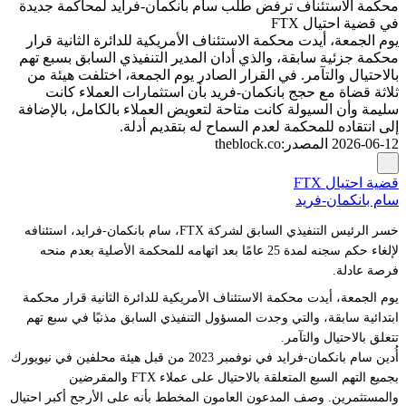
محكمة الاستئناف ترفض طلب سام بانكمان-فرايد لمحاكمة جديدة
في قضية احتيال FTX
يوم الجمعة، أيدت محكمة الاستئناف الأمريكية للدائرة الثانية قرار
محكمة جزئية سابقة، والذي أدان المدير التنفيذي السابق بسبع تهم
بالاحتيال والتآمر. في القرار الصادر يوم الجمعة، اختلفت هيئة من
ثلاثة قضاة مع حجج بانكمان-فريد بأن استثمارات العملاء كانت
سليمة وأن السيولة كانت متاحة لتعويض العملاء بالكامل، بالإضافة
إلى انتقاده للمحكمة لعدم السماح له بتقديم أدلة.
2026-06-12
المصدر
:
theblock.co
قضية احتيال FTX
سام بانكمان-فريد
خسر الرئيس التنفيذي السابق لشركة FTX، سام بانكمان-فرايد، استئنافه
لإلغاء حكم سجنه لمدة 25 عامًا بعد اتهامه للمحكمة الأصلية بعدم منحه
فرصة عادلة.
يوم الجمعة، أيدت محكمة الاستئناف الأمريكية للدائرة الثانية قرار محكمة
ابتدائية سابقة، والتي وجدت المسؤول التنفيذي السابق مذنبًا في سبع تهم
تتعلق بالاحتيال والتآمر.
أُدين سام بانكمان-فرايد في نوفمبر 2023 من قبل هيئة محلفين في نيويورك
بجميع التهم السبع المتعلقة بالاحتيال على عملاء FTX والمقرضين
والمستثمرين. وصف المدعون العامون المخطط بأنه على الأرجح أكبر احتيال