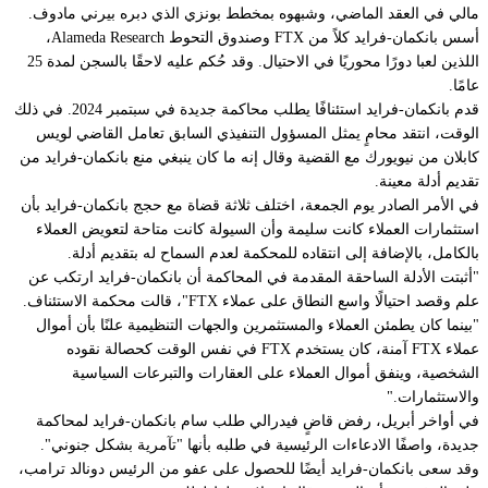
مالي في العقد الماضي، وشبهوه بمخطط بونزي الذي دبره بيرني مادوف.
أسس بانكمان-فرايد كلاً من FTX وصندوق التحوط Alameda Research،
اللذين لعبا دورًا محوريًا في الاحتيال. وقد حُكم عليه لاحقًا بالسجن لمدة 25
عامًا.
قدم بانكمان-فرايد استئنافًا يطلب محاكمة جديدة في سبتمبر 2024. في ذلك
الوقت، انتقد محامٍ يمثل المسؤول التنفيذي السابق تعامل القاضي لويس
كابلان من نيويورك مع القضية وقال إنه ما كان ينبغي منع بانكمان-فرايد من
تقديم أدلة معينة.
في الأمر الصادر يوم الجمعة، اختلف ثلاثة قضاة مع حجج بانكمان-فرايد بأن
استثمارات العملاء كانت سليمة وأن السيولة كانت متاحة لتعويض العملاء
بالكامل، بالإضافة إلى انتقاده للمحكمة لعدم السماح له بتقديم أدلة.
"أثبتت الأدلة الساحقة المقدمة في المحاكمة أن بانكمان-فرايد ارتكب عن
علم وقصد احتيالًا واسع النطاق على عملاء FTX"، قالت محكمة الاستئناف.
"بينما كان يطمئن العملاء والمستثمرين والجهات التنظيمية علنًا بأن أموال
عملاء FTX آمنة، كان يستخدم FTX في نفس الوقت كحصالة نقوده
الشخصية، وينفق أموال العملاء على العقارات والتبرعات السياسية
والاستثمارات."
في أواخر أبريل، رفض قاضٍ فيدرالي طلب سام بانكمان-فرايد لمحاكمة
جديدة، واصفًا الادعاءات الرئيسية في طلبه بأنها "تآمرية بشكل جنوني".
وقد سعى بانكمان-فرايد أيضًا للحصول على عفو من الرئيس دونالد ترامب،