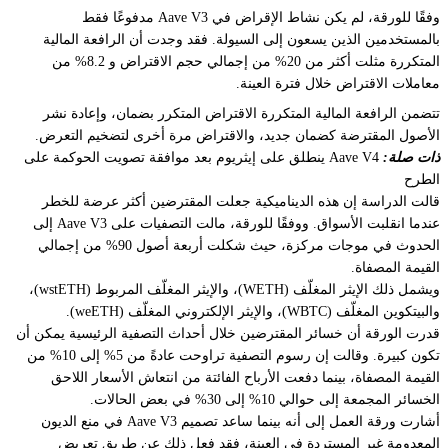
وفقًا للورقة، لم يكن نشاط الإقراض في Aave V3 مدفوعًا فقط
بالمستخدمين الذين يسعون إلى السيولة. فقد وجدت أن الرافعة المالية
المتكررة مثلت أكثر من 20% من إجمالي حجم الاقتراض و 8.2% من
معاملات الاقتراض خلال فترة العينة.
تتضمن الرافعة المالية المتكررة الاقتراض المتكرر بضمان، وإعادة نشر
الأصول المقترضة كضمان جديد، والاقتراض مرة أخرى لتضخيم التعرض.
ذات صلة:
Aave V4 ينطلق على إيثريوم بعد موافقة تصويت الحوكمة على
الطرح
قالت الدراسة إن هذه الديناميكية جعلت المقترضين أكثر عرضة للخطر
عندما انقلبت الأسواق. ووفقًا للورقة، مالت التصفيات على Aave V3 إلى
الحدوث في موجات مركزة، حيث شكلت أربعة أصول 90% من إجمالي
القيمة المصفاة.
ويشمل ذلك الإيثر المغلّف (WETH)، والإيثر المغلّف المربوط (wstETH)،
والبيتكوين المغلّف (WBTC)، والإيثر الإلكتروني المغلّف (weETH).
قدرت الورقة أن خسائر المقترضين خلال أحداث التصفية الرئيسية يمكن أن
تكون كبيرة. وقالت إن رسوم التصفية تراوحت عادةً من 5% إلى 10% من
القيمة المصفاة، بينما دفعت الأرباح الفائتة من انتعاش الأسعار اللاحق
الخسائر المجمعة إلى حوالي 10% إلى 30% في بعض الحالات.
أشارت ورقة العمل إلى أنه بينما ساعد تصميم Aave V3 في منع الديون
المعدومة غير المستردة في العينة، فقد فعل ذلك عن طريق تعريض