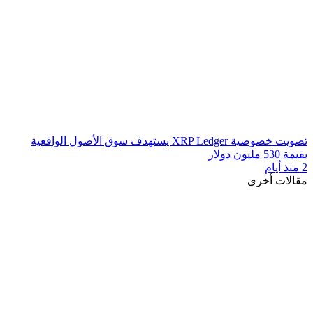
تصويت خصوصية XRP Ledger يستهدف سوق الأصول الواقعية
بقيمة 530 مليون دولار
2 منذ أيام
مقالات أخرى