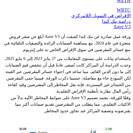
WETH
WBTC
الإقراض في التمويل اللامركزي
دراسة بنك كندا
Aave V3
ورقة عمل صادرة عن بنك كندا كشفت أن Aave V3 أبلغ عن صفر قروض
متعثرة في عام 2024، مع مساهمة الضمانات الزائدة والتصفيات التلقائية في
منع خسائر المقرضين في سوق الإقراض الخاص به على إيثريوم.
باستخدام بيانات على مستوى المعاملات من 27 يناير 2023 إلى 6 مايو 2025،
وجدت الدراسة أن المراكز كانت تُصفى عادةً قبل أن تنخفض قيم الضمانات
إلى ما دون الدين القائم، مما ساعد في احتواء خسائر المقرضين عبر العينة.
لكن النموذج جاء مع مفاضلة، حسبما ذكرت الورقة. فبينما حمى المقرضين
من الخسائر غير المستردة، فإنه نقل المخاطر إلى المقترضين وقيد كفاءة
رأس المال مقارنة بأنظمة الإقراض التقليدية.
وفقًا للورقة، يعتمد تصميم Aave V3 على ضوابط المخاطر الآلية بدلاً من
الاكتتاب التقليدي، مما يتطلب من المقترضين تقديم ضمانات أكبر مما
يقترضونه وتصفية المراكز عند تجاوز حدود المخاطر.