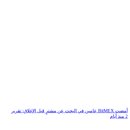
أمضت BitMEX عامين في البحث عن مشترٍ قبل الإغلاق: تقرير
2 منذ أيام