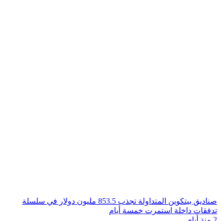
صناديق بيتكوين المتداولة تجذب 853.5 مليون دولار في سلسلة
تدفقات داخلة استمرت خمسة أيام
2 منذ أيام