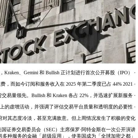
· 在有利的监管环境和投资者对公开市场加密资产敞口有明显兴趣下，Kraken、Gemini 和 Bullish 正计划进行首次公开募股（IPO）。
· 2021 年 Coinbase 的 IPO 树立了行业标杆。Coinbase 上市时的估值为 650 亿美元，当时其 96% 的收入来自交易手续费，而如今订阅和服务收入在 2025 年第二季度已占 44%。
· 在 IPO 候选交易平台中，Coinbase 仍以 49% 的现货交易量领先。Bullish 和 Kraken 各占 22%，并迅速扩展新服务。
· 并非所有报告的交易量都具有同等价值。往返交易分析揭示了一些平台上的虚增活动，并强调了评估交易平台质量和透明度的必要性。
府对其态度冷淡，甚至充满敌意。但上周情况发生了积极的变化。
美国证券交易委员会（SEC）主席保罗·阿特金斯在一次公开演讲
多种服务的金融「超级应用」，使美国成为「全球加密之都」。