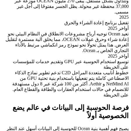
وتتداول بشكل مستقل. يبقى 270 مليون OCEAN موزعة عبر
37,000 محفظة غير محولة. يظل الجسر مفتوحًا إلى أجل غير
مسمى.
2025
تفعيل برنامج إعادة الشراء والحرق
أواخر 2025
تعيد Ocean توجيه أرباح مشروعات الانطلاق في النظام البيئي نحو
إعادة شراء وحرق عملات OCEAN، مما يخلق آلية مستمرة لتقليل
العرض. هذا يمثل تحولًا نحو نموذج رمز انكماشي مرتبط بالأداء
التجاري الخاص بـ Ocean.
أواخر 2025
توسيع استخدام الحوسبة عبر GPU وتقديم خدمات للمؤسسات
على الخريطة
خطوط أنابيب متعددة المراحل C2D تدعم تطوير نماذج الذكاء
الاصطناعي كاملة يتم تفعيلها باستخدام بنية تحتية GPU من
NetMind AI و Aethir. أكثر من 100 شركة عبر 8 دول مستهدفة
للانضمام في حالات استخدام العقارات والطاقة والقطاع العام.
على الخريطة
فرصة الحوسبة إلى البيانات في عالم يضع
الخصوصية أولاً
يصبح فهم أهمية بنية Ocean للحوسبة إلى البيانات أسهل عند النظر