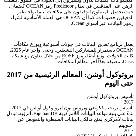
المجموعات عمليات تداول ويشيرون إلى الجودة في السوق. يتطلب
الرهن على المدققين في نظام Predictoor رمز OCEAN كضمان،
حيث يحصل المتنبئون الدقيقون على مكافآت بينما يواجه غير
الدقيقين خصومات. كما أن OCEAN هي العملة الأساسية لشراء
رموز البيانات عبر أسواق Ocean.
يعمل برنامج تعدين البيانات في جولات أسبوعية ويوزع مكافآت
OCEAN باستمرار للمشاركين النشطين. وحتى أواخر عام 2025،
كانت الجولات توزع أيضًا رموز ROSE من خلال تعاون مع شبكة
Oasis، مضيفة بعدًا آخر لنظام المكافآت.
بروتوكول أوشن: المعالم الرئيسية من 2017
حتى اليوم
تأسيس بروتوكول أوشن
2017
تأسيس ترنت مككونغي وبروس بون لبروتوكول أوشن في 2017،
بناءً على بنية قواعد البيانات اللامركزية BigchainDB. الرؤية: تبادل
بيانات لامركزي يمنح مالكي البيانات السيطرة والتعويض عن
أصولهم.
2017