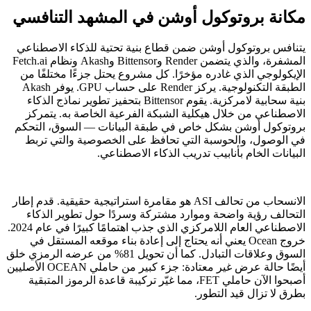
مكانة بروتوكول أوشن في المشهد التنافسي
يتنافس بروتوكول أوشن ضمن قطاع بنية تحتية للذكاء الاصطناعي
المشفرة، والذي يتضمن Render وBittensor وAkash ونظام Fetch.ai
الإيكولوجي الذي غادره مؤخرًا. كل مشروع يحتل جزءًا مختلفًا من
الطبقة التكنولوجية. يركز Render على حساب GPU. يوفر Akash
بنية سحابية لامركزية. يقوم Bittensor بتحفيز تطوير نماذج الذكاء
الاصطناعي من خلال هيكلية الشبكة الفرعية الخاصة به. يتمركز
بروتوكول أوشن بشكل خاص في طبقة البيانات — السوق، التحكم
في الوصول، والحوسبة التي تحافظ على الخصوصية والتي تربط
البيانات الخام بأنابيب تدريب الذكاء الاصطناعي.
الانسحاب من تحالف ASI هو مقامرة استراتيجية حقيقية. قدم إطار
التحالف رؤية واضحة وموارد مشتركة وسردًا حول تطوير الذكاء
الاصطناعي العام اللامركزي الذي جذب اهتمامًا كبيرًا في عام 2024.
خروج Ocean يعني أنه يحتاج إلى إعادة بناء موقعه المستقل في
السوق وعلاقات التبادل. كما أن تحويل 81% من عرضه الرمزي خلق
أيضًا حالة عرض غير معتادة: جزء كبير من حاملي OCEAN الأصليين
أصبحوا الآن حاملي FET، مما غيّر تركيبة قاعدة الرموز المتبقية
بطرق لا تزال قيد التطور.