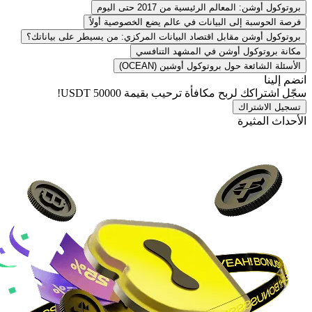
بروتوكول أوشن: المعالم الرئيسية من 2017 حتى اليوم
فرصة الحوسبة إلى البيانات في عالم يضع الخصوصية أولاً
بروتوكول أوشن مقابل اقتصاد البيانات المركزي: من يسيطر على بياناتك؟
مكانة بروتوكول أوشن في المشهد التنافسي
الأسئلة الشائعة حول بروتوكول أوشين (OCEAN)
انضم إلينا
سجّل اشتراكك لربح مكافأة ترحيب بقيمة
50000 USDT
!
تسجيل الاشتراك
الأحداث المثيرة