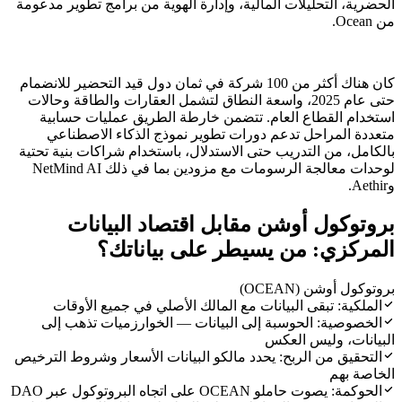
الحضرية، التحليلات المالية، وإدارة الهوية من برامج تطوير مدعومة
من Ocean.
كان هناك أكثر من 100 شركة في ثمان دول قيد التحضير للانضمام
حتى عام 2025، واسعة النطاق لتشمل العقارات والطاقة وحالات
استخدام القطاع العام. تتضمن خارطة الطريق عمليات حسابية
متعددة المراحل تدعم دورات تطوير نموذج الذكاء الاصطناعي
بالكامل، من التدريب حتى الاستدلال، باستخدام شراكات بنية تحتية
لوحدات معالجة الرسومات مع مزودين بما في ذلك NetMind AI
وAethir.
بروتوكول أوشن مقابل اقتصاد البيانات
المركزي: من يسيطر على بياناتك؟
بروتوكول أوشن (OCEAN)
الملكية: تبقى البيانات مع المالك الأصلي في جميع الأوقات
الخصوصية: الحوسبة إلى البيانات — الخوارزميات تذهب إلى
البيانات، وليس العكس
التحقيق من الربح: يحدد مالكو البيانات الأسعار وشروط الترخيص
الخاصة بهم
الحوكمة: يصوت حاملو OCEAN على اتجاه البروتوكول عبر DAO