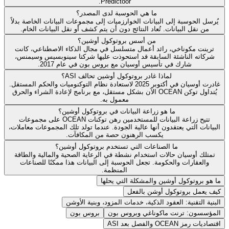
Predictoor.
ما هي الحوسبة لدى المصدر؟
يُرسل الحوسبة إلى البيانات الخوارزميات إلى مجموعات البيانات الخاصة بدلاً
من نقل البيانات. تُعاد النتائج دون أن يتم كشف أو نقل البيانات الخام.
من أسس بروتوكول أوشين؟
ترينت مكوناخي، رائد أعمال متسلسل في مجال الذكاء الاصطناعي، كانت
شركاته الناشئة السابقة قد استحوذت عليها شركتا سينوبسيس وسيمنس،
شارك في تأسيس أوسيان مع بروس بون في عام 2017.
لماذا غادر بروتوكول أوشين تحالف ASI؟
غادرت أوسيان في أكتوبر 2025 لاستعادة نظام التوكنوميات والحكم المستقل.
يُتداول توكن OCEAN الآن بشكل مستقل، مع برنامج لإعادة الشراء والحرق
معمول به.
ما هو زراعة البيانات في بروتوكول أوشين؟
تتيح زراعة البيانات للمستخدمين رهن توكنات OCEAN على مجموعات
البيانات التي يعتقدون أنها عالية الجودة. عندما تولد تلك المجموعات معاملات،
يكسب الرهنون حصة من المكافآت.
ما الصناعات التي تستخدم بروتوكول أوشين؟
تمتلك أوسيان حالات استخدام نشطة في الرعاية الصحية والمالية والطاقة
والعقارات والحكومة. تجعل الحوسبة إلى البيانات هذا ممكنًا للصناعات
المنظمة.
ما هو بروتوكول أوشين والمشكلة التي يحلها
كيف يعمل بروتوكول أوشن بالفعل
البنية التقنية: العقود الذكية، خدمات المزود، وبنية الأوشن
المؤسسون: ترنت ماكوناغي وبروس بون
بروس بون
اقتصاديات رمز OCEAN والفصل بعد ASI