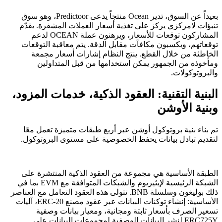
بعيداً عن السوق، تدير Ocean منتجاً يدعى Predictoor، وهو سوق
تنبؤات لامركزي يركز على تغذية أسعار العملات المشفرة. يقدّم
المشاركون توقعات للأسعار، ويرهنون عملة OCEAN لدعم
توقعاتهم، ويكسبون مكافآت مقابل الدقة. يتم معاقبة التوقعات
الخاطئة من خلال القطع. ينتج النظام إشارات أسعار مجمعة
ومأخوذة من الجمهور يمكن استخدامها من قبل المتداولين
والبروتوكولات.
البنية التقنية: العقود الذكية، خدمات المزود،
وبنية الأوشن
تم بناء بنية بروتوكول أوشن عبر أربع طبقات متميزة تعمل معًا
لتقديم تبادل بيانات يحفظ الخصوصية على مستوى البروتوكول.
الطبقة الأساسية هي مجموعة من العقود الذكية المنتشرة على
الشبكة الرئيسية لإيثيريوم والشبكات المتوافقة مع EVM بما في
ذلك بوليغون وسلسلة BNB. تتولى هذه العقود التعامل مع العناصر
الأساسية: إنشاء توكنات البيانات عبر عقود مصنع ERC-20، آليات
تسعير الصرف بأسعار ثابتة ومجانية، ومعيار بيانات وصفية
ERC725Y لنشر البيانات الوصفية لمجموعات البيانات على