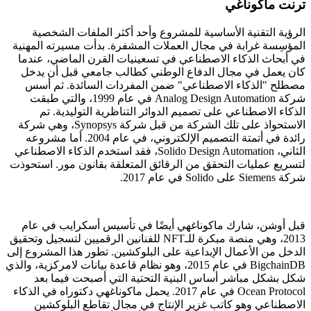
ترنت ماكوناغي
الرؤية التقنية الأساسية للمشروع وأحد أكثر الملفات الشخصية
المؤسِسة غرابة في مجال العملات المشفرة. بدأت مسيرته المهنية
في أبحاث الذكاء الاصطناعي في تسعينيات القرن الماضي، عندما
كان يعمل في مجال الدفاع الوطني كطالب جامعي قبل أن يدخل
مصطلح "الذكاء الاصطناعي" ضمن المفردات السائدة. ثم أسس
شركة Analog Design Automation في عام 1999، والتي طبقت
الذكاء الاصطناعي على تصميم الدوائر التناظرية التوليدية. تم
الاستحواذ على تلك الشركة من قبل شركة Synopsys، وهي شركة
رائدة في أتمتة التصميم الإلكتروني، في عام 2004. أما مشروعه
الثاني، Solido Design Automation، فقد استخدم الذكاء الاصطناعي
لتسريع عمليات التحقق من الرقائق المتعلقة بقانون مور. استحوذت
شركة Siemens على Solido في عام 2017.
قبل أوشن، شارك ماكوناغهي أيضًا في تأسيس أسكرايب في عام
2013، وهي منصة مبكرة للـNFT للفنانين الرقميين لتسجيل وتحقيق
الدخل من الأعمال الإبداعية على البلوكشين. تطور هذا المشروع إلى
BigchainDB في عام 2015، وهو نظام قاعدة بيانات لامركزية، والذي
شكل بشكل مباشر أساس البنية التحتية التي أصبحت فيما بعد
Ocean Protocol في عام 2017. يحمل ماكوناغهي دكتوراه في الذكاء
الاصطناعي وهو كاتب غزير الإنتاج في مجال تقاطع البلوكشين