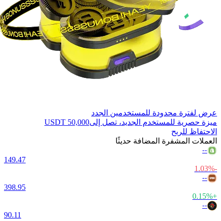
عرض لفترة محدودة للمستخدمين الجدد
ميزة حصرية للمستخدم الجديد، تصل إلى
50,000 USDT
الاحتفاظ للربح
العملات المشفرة المضافة حديثًا
--
149.47
-1.03%
--
398.95
+0.15%
--
90.11