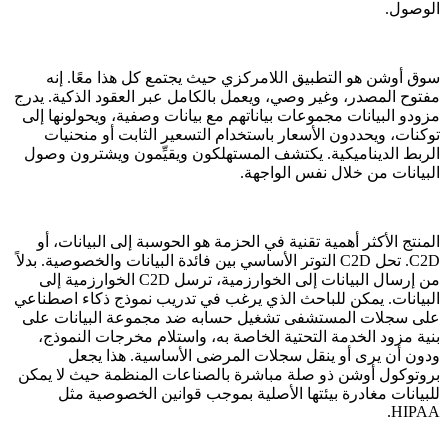
الوصول.
سوق أوشن هو التطبيق اللامركزي حيث يجتمع كل هذا معًا. إنه
مفتوح المصدر، وغير وصي، ويعمل بالكامل عبر العقود الذكية. يدرج
مزودو البيانات مجموعات بياناتهم مع بيانات وصفية، ويحولونها إلى
توكنات، ويحددون الأسعار باستخدام التسعير الثابت أو منحنيات
الربط الديناميكية. يكتشف المستهلكون ويقيِّمون ويشترون وصول
البيانات من خلال نفس الواجهة.
المنتج الأكثر أهمية تقنية في الحزمة هو الحوسبة إلى البيانات، أو
C2D. تحل C2D التوتر الأساسي بين فائدة البيانات والخصوصية. بدلاً
من إرسال البيانات إلى الخوارزمية، ترسل C2D الخوارزمية إلى
البيانات. يمكن للباحث الذي يرغب في تدريب نموذج ذكاء اصطناعي
على سجلات المستشفى تشغيل حسابه ضد مجموعة البيانات على
بنية مزود الخدمة التحتية الخاصة به، واستلام مخرجات النموذج،
ودون أن يرى أو ينقل سجلات المرضى الأساسية. هذا يجعل
بروتوكول أوشن ذو صلة مباشرة بالصناعات المنظمة حيث لا يمكن
للبيانات مغادرة بيئتها الأصلية بموجب قوانين الخصوصية مثل
HIPAA.