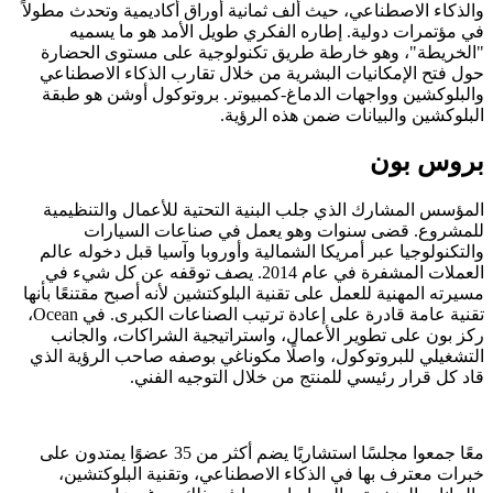
والذكاء الاصطناعي، حيث ألف ثمانية أوراق أكاديمية وتحدث مطولاً
في مؤتمرات دولية. إطاره الفكري طويل الأمد هو ما يسميه
"الخريطة"، وهو خارطة طريق تكنولوجية على مستوى الحضارة
حول فتح الإمكانيات البشرية من خلال تقارب الذكاء الاصطناعي
والبلوكشين وواجهات الدماغ-كمبيوتر. بروتوكول أوشن هو طبقة
البلوكشين والبيانات ضمن هذه الرؤية.
بروس بون
المؤسس المشارك الذي جلب البنية التحتية للأعمال والتنظيمية
للمشروع. قضى سنوات وهو يعمل في صناعات السيارات
والتكنولوجيا عبر أمريكا الشمالية وأوروبا وآسيا قبل دخوله عالم
العملات المشفرة في عام 2014. يصف توقفه عن كل شيء في
مسيرته المهنية للعمل على تقنية البلوكتشين لأنه أصبح مقتنعًا بأنها
تقنية عامة قادرة على إعادة ترتيب الصناعات الكبرى. في Ocean،
ركز بون على تطوير الأعمال، واستراتيجية الشراكات، والجانب
التشغيلي للبروتوكول، واصلًا مكوناغي بوصفه صاحب الرؤية الذي
قاد كل قرار رئيسي للمنتج من خلال التوجيه الفني.
معًا جمعوا مجلسًا استشاريًا يضم أكثر من 35 عضوًا يمتدون على
خبرات معترف بها في الذكاء الاصطناعي، وتقنية البلوكتشين،