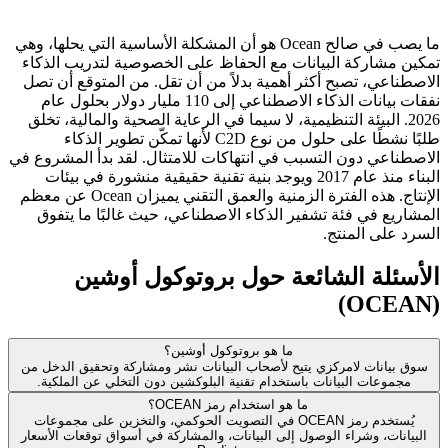
ما يصب في صالح Ocean هو أن المشكلة الأساسية التي يحلها، وهي
تمكين مشاركة البيانات مع الحفاظ على الخصوصية لتدريب الذكاء
الاصطناعي، تصبح أكثر أهمية بدلاً من أن تقل. من المتوقع أن تصل
نفقات بيانات الذكاء الاصطناعي إلى 110 مليار دولار بحلول عام
2026. البيئة التنظيمية، لا سيما في الرعاية الصحية والمالية، تخلق
طلبًا نشطًا على حلول من نوع C2D لأنها تمكّن تطوير الذكاء
الاصطناعي دون التسبب في انتهاكات للامتثال. لقد بدأ المشروع في
البناء منذ عام 2017 ويوجد بنية تقنية حقيقية منشورة في بيئات
الإنتاج. هذه الفترة الزمنية والعمق التقني يميزان Ocean عن معظم
المشاريع في فئة تشفير الذكاء الاصطناعي، حيث غالبًا ما يتفوق
السرد على المنتج.
الأسئلة الشائعة حول بروتوكول أوشين
(OCEAN)
ما هو بروتوكول أوشين؟
سوق بيانات لامركزي يتيح لأصحاب البيانات نشر ومشاركة وتحقيق الدخل من
مجموعات البيانات باستخدام تقنية البلوكشين دون التخلي عن الملكية.
ما هو استخدام رمز OCEAN؟
يُستخدم رمز OCEAN في التصويت الحوكمي، والتخزين على مجموعات
البيانات، وشراء الوصول إلى البيانات، والمشاركة في أسواق توقعات الأسعار