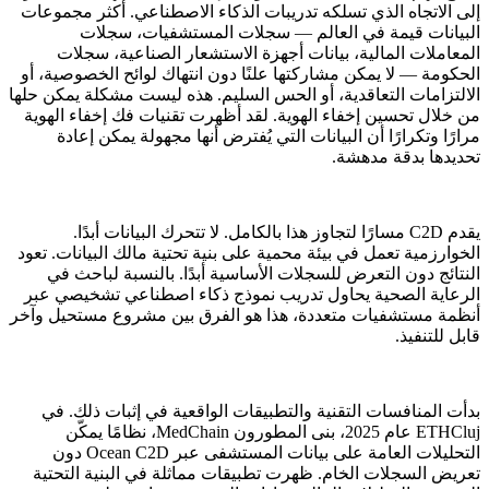
إلى الاتجاه الذي تسلكه تدريبات الذكاء الاصطناعي. أكثر مجموعات
البيانات قيمة في العالم — سجلات المستشفيات، سجلات
المعاملات المالية، بيانات أجهزة الاستشعار الصناعية، سجلات
الحكومة — لا يمكن مشاركتها علنًا دون انتهاك لوائح الخصوصية، أو
الالتزامات التعاقدية، أو الحس السليم. هذه ليست مشكلة يمكن حلها
من خلال تحسين إخفاء الهوية. لقد أظهرت تقنيات فك إخفاء الهوية
مرارًا وتكرارًا أن البيانات التي يُفترض أنها مجهولة يمكن إعادة
تحديدها بدقة مدهشة.
يقدم C2D مسارًا لتجاوز هذا بالكامل. لا تتحرك البيانات أبدًا.
الخوارزمية تعمل في بيئة محمية على بنية تحتية مالك البيانات. تعود
النتائج دون التعرض للسجلات الأساسية أبدًا. بالنسبة لباحث في
الرعاية الصحية يحاول تدريب نموذج ذكاء اصطناعي تشخيصي عبر
أنظمة مستشفيات متعددة، هذا هو الفرق بين مشروع مستحيل وآخر
قابل للتنفيذ.
بدأت المنافسات التقنية والتطبيقات الواقعية في إثبات ذلك. في
ETHCluj عام 2025، بنى المطورون MedChain، نظامًا يمكّن
التحليلات العامة على بيانات المستشفى عبر Ocean C2D دون
تعريض السجلات الخام. ظهرت تطبيقات مماثلة في البنية التحتية