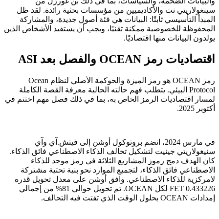
والبيانات الضخمة، والسياسات، بما في ذلك بن غورزل من
سينغولاريتي نت والأكاديميين من مؤسسات بحثية رائدة. لقد ظل
المبدأ التأسيسي ثابتًا: البيانات هي فئة أصول جديدة، والمشاركة
المحفوظة للخصوصية ممكنة تقنيًا، ويجب أن يستفيد الأشخاص الذين
يولدون البيانات منها اقتصاديًا.
اقتصاديات رمز OCEAN والفصل بعد ASI
رمز OCEAN هو رمز الميزة والحوكمة الأصلي لنظام Ocean
Protocol البيئي. يتطلب فهم حالته الحالية معرفة القصة الكاملة
لمسار اقتصاديات الرمز الخاص به، بما في ذلك فصل مهم اختتم في
أكتوبر 2025.
في مارس 2024، انضم بروتوكول أوشن إلى فيتش.آي وآي
سنيغولاريتي جينيت لتشكيل تحالف الذكاء الاصطناعي فائق الذكاء.
كان الهدف دمج رموز المشاريع الثلاثة في رمز موحد للذكاء
الاصطناعي فائق الذكاء، لتجميع الموارد نحو بنية تحتية مشتركة
لامركزية للذكاء الاصطناعي. وافق أوشن على معدل تحويل قدره
0.433226 FET لكل OCEAN. تم تحويل حوالي 81% من إجمالي
إمدادات OCEAN بحلول الوقت الذي تفتت فيه التحالف.