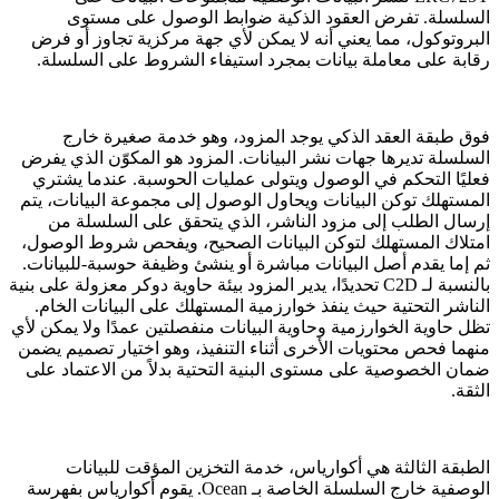
السلسلة. تفرض العقود الذكية ضوابط الوصول على مستوى
البروتوكول، مما يعني أنه لا يمكن لأي جهة مركزية تجاوز أو فرض
رقابة على معاملة بيانات بمجرد استيفاء الشروط على السلسلة.
فوق طبقة العقد الذكي يوجد المزود، وهو خدمة صغيرة خارج
السلسلة تديرها جهات نشر البيانات. المزود هو المكوّن الذي يفرض
فعليًا التحكم في الوصول ويتولى عمليات الحوسبة. عندما يشتري
المستهلك توكن البيانات ويحاول الوصول إلى مجموعة البيانات، يتم
إرسال الطلب إلى مزود الناشر، الذي يتحقق على السلسلة من
امتلاك المستهلك لتوكن البيانات الصحيح، ويفحص شروط الوصول،
ثم إما يقدم أصل البيانات مباشرة أو ينشئ وظيفة حوسبة-للبيانات.
بالنسبة لـ C2D تحديدًا، يدير المزود بيئة حاوية دوكر معزولة على بنية
الناشر التحتية حيث ينفذ خوارزمية المستهلك على البيانات الخام.
تظل حاوية الخوارزمية وحاوية البيانات منفصلتين عمدًا ولا يمكن لأي
منهما فحص محتويات الأخرى أثناء التنفيذ، وهو اختيار تصميم يضمن
ضمان الخصوصية على مستوى البنية التحتية بدلاً من الاعتماد على
الثقة.
الطبقة الثالثة هي أكوارياس، خدمة التخزين المؤقت للبيانات
الوصفية خارج السلسلة الخاصة بـ Ocean. يقوم أكوارياس بفهرسة