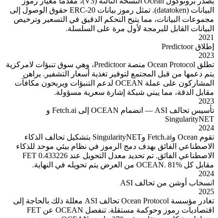
يصدر بروتوكول Ocean النسخة الثالثة (V3)، مقدمًا معيار رموز
البيانات (datatoken). تمثل رموز بيانات ERC-20 حقوق الوصول إلى
مجموعات البيانات، مما يتيح التحكم الدقيق في التسعير وترخيص
البيانات القابل للبرمجة لأول مرة على السلسلة.
2021
إطلاق Predictoor
2023
تطلق Ocean Protocol منصة Predictoor، وهي سوق تنبؤات لامركزية
يتم دعمها من قبل المجتمع لتوفير تغذية أسعار التشفير. يراهن
المشاركون على عملة OCEAN لدعم التنبؤات ويربحون مكافآت
مقابل الدقة، مما يبني شبكة إشارة سعرية مسؤولة.
2023
تأسيس تحالف ASI — انضمام OCEAN إلى Fetch.ai و
SingularityNET
2024
تقوم Ocean وFetch.ai وSingularityNET بتشكيل تحالف الذكاء
الاصطناعي الفائق بهدف دمج الرموز في نظام بيئي موحد للذكاء
الاصطناعي الفائق. تم تحديد معدل التحويل عند 0.433226 FET
مقابل كل OCEAN. 81% من العرض يتم تحويله في النهاية.
2024
انسحاب أوشن من تحالف ASI
2025
تغادر مؤسسة Ocean Protocol تحالف ASI معللة ذلك بالحاجة إلى
اقتصاديات رموز وحوكمة مستقلة. تنفصل OCEAN عن FET