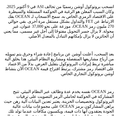
انسحب بروتوكول أوشن رسميًا من تحالف ASI في 9 أكتوبر 2025.
وكان السبب المعلن هو الرغبة في الحوكمة المستقلة والسيطرة
على الاقتصاد الرمزي الخاص به. سمح الانسحاب لـ OCEAN بفك
الارتباط عن FET والتداول بشكل مستقل مرة أخرى. بقي حوالي
270 مليون رمز OCEAN، موزعة على نحو 37,000 عنوان، غير
محولة. لا يزال جسر التحويل مفتوحًا إلى أجل غير مسمى، مما يعني
أن الحائزين لا يزال بإمكانهم التبادل بالمعدل الأصلي.
بعد السحب، أعلنت أوشن عن برنامج إعادة شراء وحرق يتم تمويله
من أرباح مشاريعها المنفصلة ومشاريع النظام البيئي. هذا يخلق آلية
مباشرة تربط إيرادات البروتوكول بتقليل العرض. بدلاً من الاعتماد
على اقتصاد رمز مشترك، يرتبط اقتراح قيمة OCEAN الآن بنشاط
أوشن بروتوكول التجاري الخاص.
رمز OCEAN نفسه يخدم عدة وظائف عبر النظام البيئي. تتيح
المشاركة في الحوكمة لحاملي الرمز التصويت على ترقيات
البروتوكول وتخصيصات الخزينة. يعتبر تعدين البيانات آلية رهن حيث
يراهن المشاركون برمز OCEAN على مجموعات بيانات عالية
الجودة يعتقدون أنها ذات قيمة، ويكسبون مكافآت عندما تولد تلك