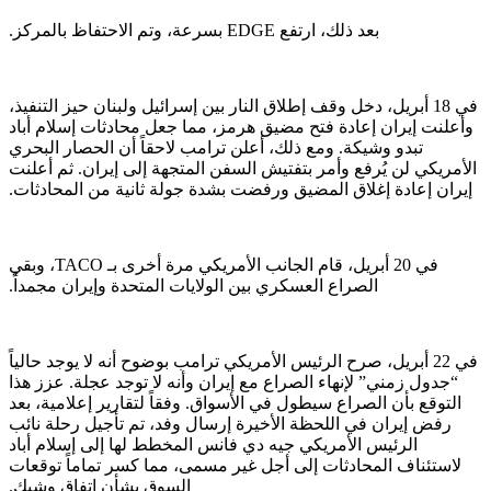
بعد ذلك، ارتفع EDGE بسرعة، وتم الاحتفاظ بالمركز.
في 18 أبريل، دخل وقف إطلاق النار بين إسرائيل ولبنان حيز التنفيذ،
وأعلنت إيران إعادة فتح مضيق هرمز، مما جعل محادثات إسلام أباد
تبدو وشيكة. ومع ذلك، أعلن ترامب لاحقاً أن الحصار البحري
الأمريكي لن يُرفع وأمر بتفتيش السفن المتجهة إلى إيران. ثم أعلنت
إيران إعادة إغلاق المضيق ورفضت بشدة جولة ثانية من المحادثات.
في 20 أبريل، قام الجانب الأمريكي مرة أخرى بـ TACO، وبقي
الصراع العسكري بين الولايات المتحدة وإيران مجمداً.
في 22 أبريل، صرح الرئيس الأمريكي ترامب بوضوح أنه لا يوجد حالياً
“جدول زمني” لإنهاء الصراع مع إيران وأنه لا توجد عجلة. عزز هذا
التوقع بأن الصراع سيطول في الأسواق. وفقاً لتقارير إعلامية، بعد
رفض إيران في اللحظة الأخيرة إرسال وفد، تم تأجيل رحلة نائب
الرئيس الأمريكي جيه دي فانس المخطط لها إلى إسلام أباد
لاستئناف المحادثات إلى أجل غير مسمى، مما كسر تماماً توقعات
السوق بشأن اتفاق وشيك.