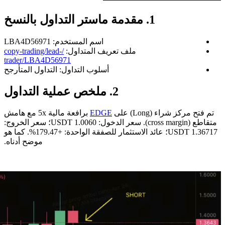
1. مقدمة ماستر التداول بالنسخ
اسم المستخدم: LBA4D56971
ملف تعريف المتداول:
/copy-trading/lead-
trader/LBA4D56971
أسلوب التداول: التداول المتأرجح
2. ملخص عملية التداول
تم فتح مركز شراء (Long) على
EDGE
برافعة مالية 5x مع هامش
متقاطع (cross margin). سعر الدخول: 1.0060 USDT؛ سعر الخروج:
1.36717 USDT؛ عائد الاستثمار للصفقة الواحدة: +179.47%. كما هو
موضح أدناه.