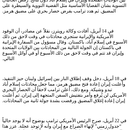
التسوية بشأن القضايا الأساسية مثل القضية النووية والسيطرة على
المضيق. ثم هدد ترامب بفرض حصار بحري على مضيق هرمز.
في 14 أبريل، أفادت وكالة رويترز، نقلاً عن مصادر، أن الوفود
الأمريكية والإيرانية ستجري محادثات في وقت لاحق من ذلك
الأسبوع في إسلام أباد، باكستان. وقال مسؤول من السفارة الإيرانية
في باكستان إن الجولة التالية من المحادثات بين الولايات المتحدة
وإيران قد تتم في وقت لاحق من ذلك الأسبوع أو في أوائل الأسبوع
التالي.
في 18 أبريل، دخل وقف إطلاق النار بين إسرائيل ولبنان حيز التنفيذ،
وأعلنت إيران إعادة فتح مضيق هرمز، مما جعل محادثات إسلام أباد
تبدو وشيكة. ومع ذلك، أعلن ترامب لاحقاً أن الحصار البحري
الأمريكي لن يُرفع وأمر بتفتيش السفن المتجهة إلى إيران. ثم أعلنت
إيران إعادة إغلاق المضيق ورفضت بشدة جولة ثانية من المحادثات.
في 22 أبريل، صرح الرئيس الأمريكي ترامب بوضوح أنه لا يوجد حالياً
“جدول زمني” لإنهاء الصراع مع إيران وأنه لا توجد عجلة. عزز هذا