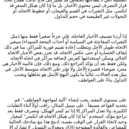
قرار التصرف ليس محتوى الأخبار، بل ما إذا كان هيكل السعر قد
انكسر، مثل التغيرات في القمم والقيعان، أو خطوط الاتجاه، أو
التحولات غير الطبيعية في حجم التداول.
إذا أردنا تصنيف الأخبار العاجلة، فإن جزءاً صغيراً فقط منها (مثل
التغيرات المفاجئة في السياسة أو أحداث البجعة السوداء) سيغير
الاتجاه طويل الأجل ويتطلب إعادة تقييم فورية للمراكز، بما في ذلك
إيقاف الخسارة أو حتى عكس الاتجاه. قد تعزز بعض الأخبار الاتجاه
الحالي ويمكن استخدامها كفرص لإضافة مراكز في اتجاه الاتجاه،
ولكن فقط بعد أن يؤكد التراجع ذلك. ومع ذلك، فإن غالبية الأخبار هي
مجرد ضوضاء قصيرة الأجل ولا تؤثر على الاتجاه متوسط الأجل. في
مثل هذه الحالات، غالباً ما يكون النهج الأمثل هو تجاهلها وتجنب
التداول بناءً على العواطف.
على مستوى التنفيذ، يجب إنشاء “آلية لمواجهة العواطف”. قم
بتحديد القواعد مسبقاً - على سبيل المثال، راقب أولاً أثناء التقلبات
الكبيرة، ولا تعدل المراكز إلا إذا تم كسر الهيكل، وتصرف فقط بعد
تراجع مؤكد. استخدم “ما إذا كان هيكل الاتجاه قد انكسر” كمعيار
وحيد لاتخاذ القرار. في الوقت نفسه، ادمج هذا مع نماذجك الحالية
للمشاعر، والفائدة المفتوحة (OI)، ومعدلات التمويل. لا تشارك إلا