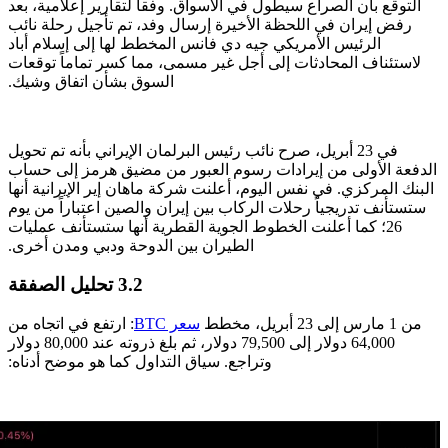
التوقع بأن الصراع سيطول في الأسواق. وفقاً لتقارير إعلامية، بعد
رفض إيران في اللحظة الأخيرة إرسال وفد، تم تأجيل رحلة نائب
الرئيس الأمريكي جيه دي فانس المخطط لها إلى إسلام أباد
لاستئناف المحادثات إلى أجل غير مسمى، مما كسر تماماً توقعات
السوق بشأن اتفاق وشيك.
في 23 أبريل، صرح نائب رئيس البرلمان الإيراني بأنه تم تحويل
الدفعة الأولى من إيرادات رسوم العبور من مضيق هرمز إلى حساب
البنك المركزي. في نفس اليوم، أعلنت شركة ماهان إير الإيرانية أنها
ستستأنف تدريجياً رحلات الركاب بين إيران والصين اعتباراً من يوم
26؛ كما أعلنت الخطوط الجوية القطرية أنها ستستأنف عمليات
الطيران بين الدوحة ودبي ومدن أخرى.
3.2 تحليل الصفقة
من 1 مارس إلى 23 أبريل، مخطط
سعر BTC
: ارتفع في اتجاه من
64,000 دولار إلى 79,500 دولار، ثم بلغ ذروته عند 80,000 دولار
وتراجع. سياق التداول كما هو موضح أدناه: