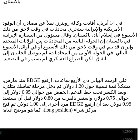
باكستان.
في 14 أبريل، أفادت وكالة رويترز، نقلاً عن مصادر، أن الوفود
الأمريكية والإيرانية ستجري محادثات في وقت لاحق من ذلك
الأسبوع في إسلام أباد، باكستان. وقال مسؤول من السفارة الإيرانية
في باكستان إن الجولة التالية من المحادثات بين الولايات المتحدة
وإيران قد تتم في وقت لاحق من ذلك الأسبوع أو في أوائل الأسبوع
التالي. في الجولة الأولى من المحادثات، لم يتوصل الجانبان إلى
اتفاق، لكن الصراع العسكري لم يستمر في التصعيد.
على الرسم البياني ذي الأربع ساعات، ارتفع EDGE منذ مارس،
مشكلاً قمة نسبية حول 1.20 دولار. ثم دخل مرحلة تماسك مثلثي،
وبعد الكسر تحت خط الدعم، انخفض من حوالي 0.95 دولار إلى
حوالي 0.75 دولار، واستقر بالقرب من 0.80 دولار قبل أن يستعيد
0.95 دولار. بعد أن ارتفع EDGE مرة أخرى إلى 1.00 دولار، تم فتح
مركز شراء (long position)، كما هو موضح أدناه: