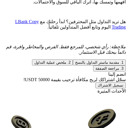
افهمها وتمسك بها، اترك الباقي للسوق والاحتمالات.
هل تريد التداول مثل المحترفين؟ ابدأ رحلتك مع
LBank Copy
Trading
اليوم وتابع أفضل المتداولين تلقائياً.
ملاحظة: رأي شخصي، للمرجع فقط. الفرص والمخاطر وافرة، قم
دائماً ببحثك قبل الاستثمار.
1. مقدمة ماستر التداول بالنسخ
2. ملخص عملية التداول
3. مراجعة الصفقة
انضم إلينا
سجّل اشتراكك لربح مكافأة ترحيب بقيمة
50000 USDT
!
تسجيل الاشتراك
الأحداث المثيرة