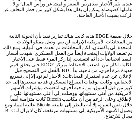
عندما تثير الأخبار صدى بين السعر والمشاعر ورأس المال؛ وإلا،
عاملها كضوضاء. يمكن أن يقلل هذا بشكل كبير من خطر التخلف عن
الركب بسبب الأخبار العاجلة.
خلال صفقة EDGE هذه، كانت هناك تقارير تفيد بأن الجولة الثانية
من المحادثات الأمريكية الإيرانية لن تتم. وصل ممثلو الولايات
المتحدة إلى باكستان، لكن المحادثات لم تحدث في النهاية. ومع ذلك،
لم تصعد الولايات المتحدة أيضاً من العمل العسكري. شهدت أسعار
النفط انخفاضاً حاداً ثم انتعشت. إذا ركز المرء فقط على الأخبار
الكلية، لكان من الصعب الاحتفاظ بمركز EDGE حتى يحقق قمم
جديدة مرة أخرى. من ناحية، بدأ BTC بالفعل في التصحيح قبل
الإعلان عن عدم استمرار المحادثات؛ الأخبار لم تؤد إلا إلى تسريع
الانخفاض، وكانت توقعات الصراع العسكري قد تم تسعيرها إلى حد
كبير من قبل السوق. من ناحية أخرى، انتعشت مؤشرات الأسهم
الأمريكية من أدنى مستوياتها ووصلت إلى أعلى مستوياتها على
الإطلاق. وعلى الرغم من أن مكاسب Bitcoin كانت متزامنة أيضاً
خلال نفس الفترة، إلا أنه بالنظر إلى طبيعة Bitcoin عالية البيتا، ومع
وصول الأسهم الأمريكية إلى مستويات مرتفعة، كان لا يزال لـ BTC
مجال للارتفاع.