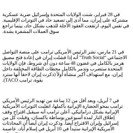
في 28 فبراير، شنت الولايات المتحدة وإسرائيل ضربة عسكرية
مشتركة على إيران، مما أدى إلى تصعيد حاد في التوترات الإقليمية.
في نفس اليوم، ارتفعت العقود الآجلة للذهب بشكل حاد، بينما تراجع
سوق العملات المشفرة بشدة.
في 21 مارس، نشر الرئيس الأمريكي ترامب على منصة التواصل
الاجتماعي “Truth Social” أنه إذا فشلت إيران في إعادة فتح مضيق
هرمز بالكامل في غضون 48 ساعة دون أي شروط، فإن الولايات
المتحدة ستضرب وتدمر بالكامل محطات الطاقة المختلفة داخل
إيران، مع استهداف أكبر منشأة أولاً (ذكرت إيران لاحقاً أنها سترد
بقوة، ترامب TACO).
في 7 أبريل، وبعد أقل من 12 ساعة من تهديد الرئيس الأمريكي
ترامب بمحو الحضارة الإيرانية بأكملها، انقلبت التوترات الأمريكية
الإيرانية بشكل دراماتيكي. أعلن ترامب أنه سيقبل اقتراح وقف
إطلاق النار لمدة أسبوعين بوساطة باكستان، وقبلت كل من
إسرائيل وإيران الاقتراح أيضاً. وذكرت إيران أيضاً أن المحادثات
الأمريكية الإيرانية ستبدأ في 10 أبريل في إسلام أباد، عاصمة