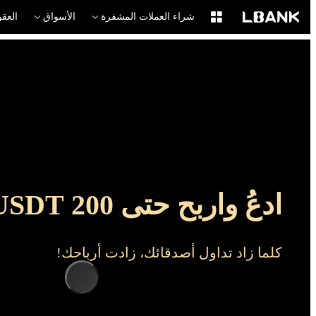
شراء العملات المشفرة
الأسواق
العقو
ادعُ واربح حتى 200 USDT
كلما زاد تداول أصدقائك، زادت أرباحك!