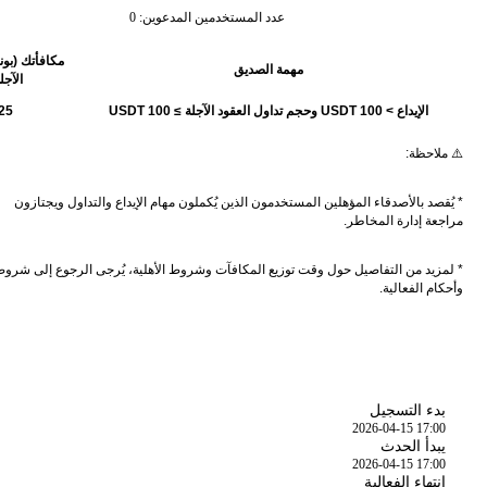
عدد المستخدمين المدعوين: 0
مكافأتك (بو
مهمة الصديق
الآجل
الإيداع > 100 USDT وحجم تداول العقود الآجلة ≥ 100 USDT
25
⚠️ ملاحظة:
* يُقصد بالأصدقاء المؤهلين المستخدمون الذين يُكملون مهام الإيداع والتداول ويجتازون
مراجعة إدارة المخاطر.
* لمزيد من التفاصيل حول وقت توزيع المكافآت وشروط الأهلية، يُرجى الرجوع إلى شرو
وأحكام الفعالية.
الوقت
بدء التسجيل
2026-04-15 17:00
يبدأ الحدث
2026-04-15 17:00
انتهاء الفعالية