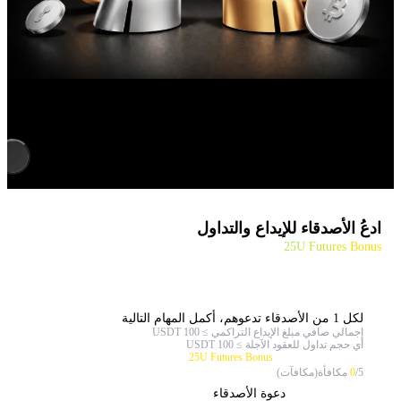
ادعُ الأصدقاء للإيداع والتداول
25U Futures Bonus
لكل 1 من الأصدقاء تدعوهم، أكمل المهام التالية
إجمالي صافي مبلغ الإيداع التراكمي ≥ 100 USDT
أي حجم تداول للعقود الآجلة ≥ 100 USDT
يمكن للأصدقاء تلقي
25U Futures Bonus
/5 مكافأة(مكافآت)
0
دعوة الأصدقاء