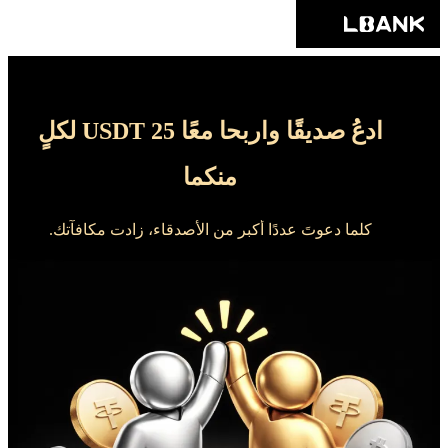
ادعُ صديقًا واربحا معًا 25 USDT لكلٍ
منكما
كلما دعوتَ عددًا أكبر من الأصدقاء، زادت مكافآتك.