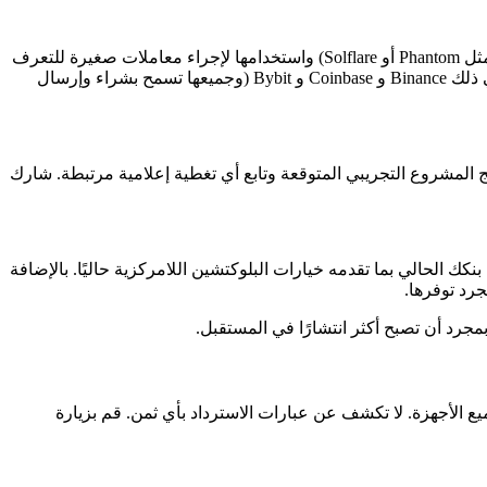
أولاً، تعرّف على العملات المستقرة (مثل USDC و USDT) على بلوكتشين سولانا عن طريق الحصول على محفظة عملات مشفرة متوافقة (مثل Phantom أو Solflare) واستخدامها لإجراء معاملات صغيرة للتعرف
على سرعة المعاملات ورسومها. ستتمكن أيضًا من الحصول على العملات المستقرة وإرسالها إلى محفظتك عبر العديد من البورصات، بما في ذلك Binance و Coinbase و Bybit (وجميعها تسمح بشراء وإرسال
المشروع التجريبي المتوقعة وتابع أي تغطية إعلامية مرتبطة. شارك
كك الحالي بما تقدمه خيارات البلوكتشين اللامركزية حاليًا. بالإضافة
رد توفرها.
جرد أن تصبح أكثر انتشارًا في المستقبل.
ميع الأجهزة. لا تكشف عن عبارات الاسترداد بأي ثمن. قم بزيارة