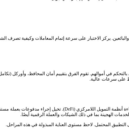
ائعين. يركز الاختبار على سرعة إتمام المعاملات وكيفية تصرف الشبكة ف
تحكم في أموالهم. تقوم الفرق بتقييم أمان المحافظ، وأوركل (تكامل الب
اظ على سرعات عالية.
الهدف هو دمج الجانب الموثوق به للخدمات المصرفية التقليدية مع كفاءة
دمات الهجينة بما في ذلك الشيكات والعملة الرقمية أيضًا.
التطبيق المحتمل. لاحظ مستوى العناية المبذولة في هذه المراحل.