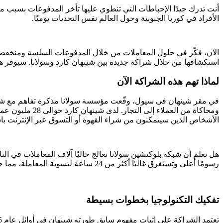
أنت تدرك جيدًا الإحباطات التي تنطوي عليها تأخر المدفوعات بسبب مشاك
الأفراد في كوريا الجنوبية وحول العالم نفس التحديات يوميًا.
الآن، فكّر في حلول المعاملات من خلال المدفوعات السلسة ومنخفضة
استكشافها من خلال شراكة جديدة بين شينهان كارد وسولانا. سيوفر هذا 
لماذا تهم هذه الشراكة الآن
الأشخاص الذين سيتمكنون من شراء القهوة أو التسوق عبر الإنترنت باستخ
رسومًا أعلى وتستغرق غالبًا أكثر من 24 ساعة لتسوية المعاملة، مما جذب العديد من العملاء الكبار للنظر في استخدام بلوكتشين سولانا للمدفوعات الحقيقية.
تفكيك التكنولوجيا بخطوات بسيطة
تعتمد الشراكة على إثبات مفهوم سابق طورته شينهان في أوائل عام 2025، تبعه عمل إضافي تم إنجازه في أبريل 2026.