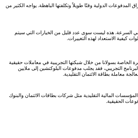
لمدفوعات الدولية وقتًا طويلاً وتكلفتها الباهظة. يواجه الكثير من
الي السرعة. هذه ليست سوى عدد قليل من الخيارات التي سيتم
ت كيفية الاستعداد لهذه التغييرات.
 30 أبريل 2026، بهدف اختبار أنظمة دفع العملات المستقرة الخاصة بسولانا من خلال شبكتها التجريبية في معاملات حقيقية
دفوعات بقيمة 145 مليار دولار سنويًا، مما يعني أنه إذا نجح البرنامج التجريبي، فقد يجلب مدفوعات البلوكتشين إلى ملايين
لجة معاملة بطاقة الائتمان التقليدية.
ة بتكلفة متوسطة أقل من 0.01 سنت لكل معاملة؟ بالمقارنة، تفرض المؤسسات المالية التقليدية مثل شركات بطاقات الائتمان والبنوك