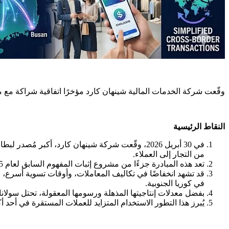
وقّعت شركة الخدمات المالية شينهان كارد مؤخرًا اتفاقية شراكة مع مؤسسة سولانا في 30 أبريل 2026، وذلك لإجراء اختبارات مدفوعات العملات المستقرة في العالم 
النقاط الرئيسية
في 30 أبريل 2026، وقّعت شركة شينهان كارد، أكبر
من التجار إلى العملاء.
تعد هذه المبادرة جزءًا من مشروع إثبات المفهوم السابق لعام 2025، وتتمحور حول السرعة، والأمان، والمحافظ غير الاحتجازية، وحلول التمويل الهجين.
قد تشهد انخفاضًا في تكاليف المعاملات، وأوقات تسوية أسرع، و
في كوريا الجنوبية.
بفضل معدلات إنتاجيتها المذهلة ورسومها المعقولة، تحتل سولان
يُبرز هذا التطور الاستخدام المتزايد للعملات المستقرة في أحد أكثر