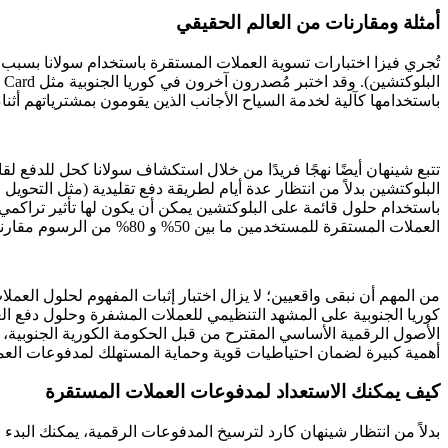
أمثلة ومقارنات من العالم الحقيقي
تُجري فيزا اختبارات تسوية العملات المستقرة باستخدام سولانا بسبب
باستخدامها كآلية لخدمة السياح الأجانب الذين يقومون بمشترياتهم أثنا
تتبع شينهان أيضًا نهجًا فريدًا من خلال استكشاف سولانا كحل للدفع
البلوكتشين بدلاً من انتظار عدة أيام لطريقة دفع تقليدية (مثل التحو
باستخدام حلول قائمة على البلوكتشين يمكن أن يكون لها تأثير تراكمي
العملات المستقرة للمستخدمين ما بين 50% و 80% من الرسوم مقارنة بالتحويلات البنكية الدولية التقليدية.
الأصول الرقمية الأساسي المقترح من قبل الحكومة الكورية الجنوبية، 
أهمية كبيرة لضمان احتياطيات قوية وحماية المستهلك لمدفوعات العم
كيف يمكنك الاستعداد لمدفوعات العملات المستقرة
بدلاً من انتظار شينهان كارد لترسيخ المدفوعات الرقمية، يمكنك البدء 