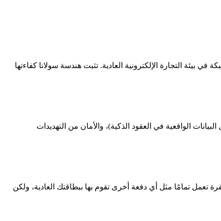
ي بيئة التجارة الإلكترونية العادية. تثبت هندسة سولانا كفاءتها
يانات الواقعية في العقود الذكية)، والأمان من التهديدات
 أنظمة التمويل اللامركزي (DeFi). تخيل إجراء مدفوعات بعملة مستقرة تعمل تمامًا مثل أي دفعة أخرى تقوم بها ببطاقتك العادية، ولكن