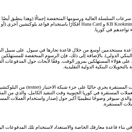
 سرعات السلسلة العالية ورسومها المنخفضة إجمالًا (وهذا ينطبق أيضً
ء تواجدهم في كوريا.
 لقاعدة مستخدمين أوسع من خلال قاعدة تجارها في سيول. على سبيل ال
يل البنكي الدولي). بالإضافة إلى ذلك، فإن الرسوم المنخفضة للمستهلك
 على هؤلاء المستهلكين بمرور الوقت. وفقًا لأبحاث حول المدفوعات الق
من المهم أن نبقى واقعيين؛ لا يزال ا
والذي سيوفر وضوحًا تنظيميًا أكبر حول إصدار واستخدام العملات المس
لات المستقرة.
في بناء قاعدة معارفك الخاصة والاستعداد لاستخدام تلك المدفوعات اليو