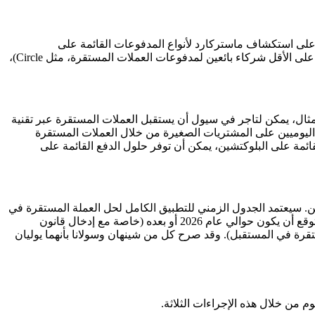
ا على استكشاف ماستركارد لأنواع المدفوعات القائمة على
البلوكتشين). وقد اختبر مُصدرون آخرون في كوريا الجنوبية مثل KB Kookmin Card و Hana Card أفكارًا باستخدام قواعد بلوكتشين أخرى (أو على الأقل شركاء بائعين لمدفوعات العملات المستقرة، مثل Circle)،
مثال، يمكن لتاجر في سيول أن يستقبل العملات المستقرة عبر تقنية
ين اليوميين على المشتريات الصغيرة من خلال العملات المستقرة
ائمة على البلوكتشين، يمكن أن توفر حلول الدفع القائمة على
ختبار إثبات المفهوم لحلول العملات المستقرة يجري حاليًا على جزء شبكة الاختبار (testnet) من البلوكتشين. سيعتمد الجدول الزمني للتطبيق الكامل لحل العملة المستقرة في
كوريا الجنوبية على المشهد التنظيمي للعملات المشفرة وحلول دفع العملات المستقرة في كوريا الجنوبية وقت التنفيذ الكامل، والذي من المتوقع أن يكون حوالي عام 2026 أو بعده (خاصة مع إدخال قانون
تقرة في المستقبل). وقد صرح كل من شينهان وسولانا بأنهما يوليان
م من خلال هذه الإجراءات الثلاثة.